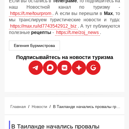
Если вы остались в
Телеграме
, то подпишитесь на
наш Новостной канал по туризму -
https://t.me/tourprom
. А если вы перешли в
Мах
, то
мы транслируем туристические новости и туда:
https://max.ru/id7743542912_biz
. А тут публикуются
полезные
рецепты
-
https://t.me/zoj_news
.
Евгения Бурмистрова
Подписывайтесь на новости туризма
Главная
/
Новости
/
В Таиланде начались провалы грунта: в популярном у туристов месте земля уходит из-под ног
В Таиланде начались провалы