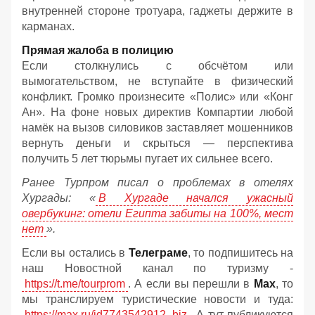
внутренней стороне тротуара, гаджеты держите в
карманах.
Прямая жалоба в полицию
Если столкнулись с обсчётом или
вымогательством, не вступайте в физический
конфликт. Громко произнесите «Полис» или «Конг
Ан». На фоне новых директив Компартии любой
намёк на вызов силовиков заставляет мошенников
вернуть деньги и скрыться — перспектива
получить 5 лет тюрьмы пугает их сильнее всего.
Ранее Турпром писал о проблемах в отелях
Хургады: «
В Хургаде начался ужасный
овербукинг: отели Египта забиты на 100%, мест
нет
».
Если вы остались в
Телеграме
, то подпишитесь на
наш Новостной канал по туризму -
https://t.me/tourprom
. А если вы перешли в
Мах
, то
мы транслируем туристические новости и туда:
https://max.ru/id7743542912_biz
. А тут публикуются