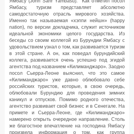
Ямбасу (John Sahr Yambasu). Как отметил посол
Ямбасу, туризм представляет абсолютно
самодостаточную отрасль мирового хозяйства.
Именно так называемая «хэппи нейшн» (happy
nation), по версии докладчика, служит источником
идеальной экономики целого государства. Из
беседы со своим коллегой из Бурундии Ямбасу с
удовольствием узнал о том, как развивается туризм
в этой стране. А он, как поведал бурундийский
коллега, развивается очень успешно под эгидой
агентства под названием «Килиманджаро». Заодно
посол Сьерра-Леоне выяснил, что это самое
«Килиманджаро» уже давно облюбовало себе
российских туристов, которые, в свою очередь,
облюбовали Бурундию для проведения зимних
каникул и отпусков. Помимо родного отечества,
агентство развивает свой бизнес и в Сенегале. На
примете и Сьерра-Леоне, где «Килиманджаро»
намерено открыть очередное направление. Столь
же благостное впечатление на господина Ямбасу
произвела информация о том, как группа