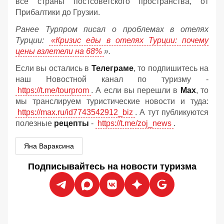
все страны постсоветского пространства, от
Прибалтики до Грузии.
Ранее Турпром писал о проблемах в отелях
Турции:
«Кризис еды в отелях Турции: почему
цены взлетели на 68%
».
Если вы остались в
Телеграме
, то подпишитесь на
наш Новостной канал по туризму -
https://t.me/tourprom
. А если вы перешли в
Мах
, то
мы транслируем туристические новости и туда:
https://max.ru/id7743542912_biz
. А тут публикуются
полезные
рецепты
-
https://t.me/zoj_news
.
Яна Вараксина
Подписывайтесь на новости туризма