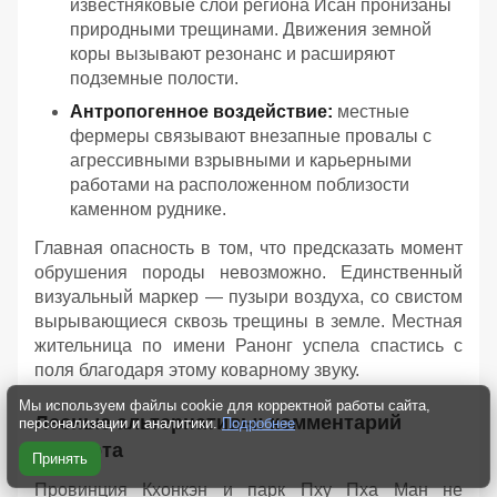
известняковые слои региона Исан пронизаны
природными трещинами. Движения земной
коры вызывают резонанс и расширяют
подземные полости.
Антропогенное воздействие:
местные
фермеры связывают внезапные провалы с
агрессивными взрывными и карьерными
работами на расположенном поблизости
каменном руднике.
Главная опасность в том, что предсказать момент
обрушения породы невозможно. Единственный
визуальный маркер — пузыри воздуха, со свистом
вырывающиеся сквозь трещины в земле. Местная
жительница по имени Ранонг успела спастись с
поля благодаря этому коварному звуку.
Мы используем файлы cookie для корректной работы сайта,
Лесные альтернативы: комментарий
персонализации и аналитики.
Подробнее
эксперта
Принять
Провинция Кхонкэн и парк Пху Пха Ман не