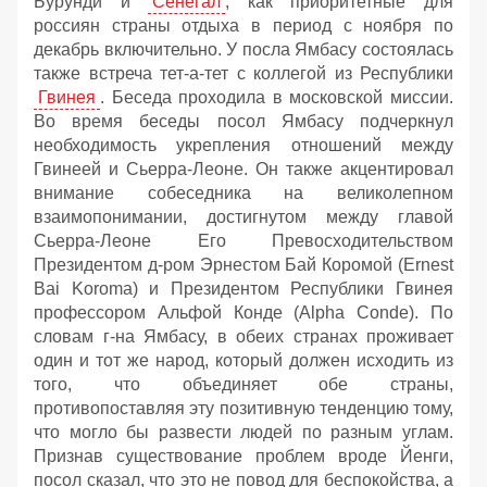
Бурунди и
Сенегал
, как приоритетные для
россиян страны отдыха в период с ноября по
декабрь включительно. У посла Ямбасу состоялась
также встреча тет-а-тет с коллегой из Республики
Гвинея
. Беседа проходила в московской миссии.
Во время беседы посол Ямбасу подчеркнул
необходимость укрепления отношений между
Гвинеей и Сьерра-Леоне. Он также акцентировал
внимание собеседника на великолепном
взаимопонимании, достигнутом между главой
Сьерра-Леоне Его Превосходительством
Президентом д-ром Эрнестом Бай Коромой (Ernest
Bai Koroma) и Президентом Республики Гвинея
профессором Альфой Конде (Alpha Conde). По
словам г-на Ямбасу, в обеих странах проживает
один и тот же народ, который должен исходить из
того, что объединяет обе страны,
противопоставляя эту позитивную тенденцию тому,
что могло бы развести людей по разным углам.
Признав существование проблем вроде Йенги,
посол сказал, что это не повод для беспокойства, а