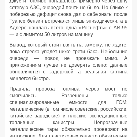
Джубги топливо попадалось примерно через одну
сетевую АЗС, очередей почти не было. Но ближе к
побережью дефицит снова дал о себе знать: после
Туапсе бензин встречался лишь эпизодически, а в
Адлере нашлась всего одна «Роснефть» с АИ‑95
— и с лимитом 50 литров на машину.
Вывод, который стоит взять на заметку: не ждите,
пока стрелка упадёт ниже трети бака. Небольшие
очереди — повод не проезжать мимо. А
приложениям лучше не доверять слепо: данные
обновляются с задержкой, а реальная картина
меняется быстро.
Правила провоза топлива через мост не
смягчились. Разрешены только
специализированные ёмкости для ГСМ:
металлические (в том числе советские, российские,
китайские заводские) и плоские экспедиционные
топливные канистры. Непрозрачные
металлические тары обязательно проверяют на
интроскопе. Для пластиковых канистр обязательна