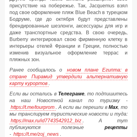
присутствие на побережье. Так, Jacquemus взял
под свое оформление пляж Blue Beach в турецком
Бодруме, где до октября будут представлены
брендированные шезлонги, аксессуары для игр и
даже транспортные средства. В свою очередь,
Burberry интегрировал свою фирменную клетку в
интерьеры отелей Франции и Греции, полностью
изменив визуальное оформление террас и
пляжных зон.
Ранее сообщалось о
новом плане Египта: в
стране Пирамид утвердили альтернативную
карту курортов
.
Если вы остались в
Телеграме
, то подпишитесь
на наш Новостной канал по туризму -
https://t.me/tourprom
. А если вы перешли в
Мах
, то
мы транслируем туристические новости и туда:
https://max.ru/id7743542912_biz
. А тут
публикуются полезные
рецепты
-
https://t.me/zoj_news
.