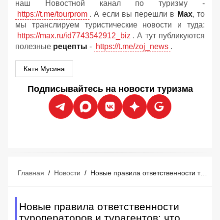
наш Новостной канал по туризму -
https://t.me/tourprom
. А если вы перешли в
Мах
, то
мы транслируем туристические новости и туда:
https://max.ru/id7743542912_biz
. А тут публикуются
полезные
рецепты
-
https://t.me/zoj_news
.
Катя Мусина
Подписывайтесь на новости туризма
Главная
/
Новости
/
Новые правила ответственности туроператоров и турагентов: что изменится
Новые правила ответственности
туроператоров и турагентов: что