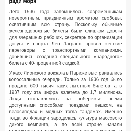
ради моря
Лето 1936 года запомнилось современникам
невероятным, праздничным ароматом свободы,
охватившим всю страну. Поскольку обычные
железнодорожные билеты были слишком дороги
для вчерашних рабочих, секретарь по организации
досуга и спорта Лео Лагранж провел жесткие
переговоры с транспортными компаниями,
добившись создания специального «народного»
билета с 40-процентной скидкой.
У касс Лионского вокзала в Париже выстраивались
колоссальные очереди. Только за 1936 год было
продано 600 тысяч таких льготных билетов, а в
1937 году эта цифра взлетела до 1,7 миллиона.
Люди отправлялись на побережье всеми
доступными способами: поездами, пешком, на
велосипедах и модных тогда тандемах. Именно
тогда во Франции зародилась культура массового
дикого кемпинга, а по всей стране начали
стремительно развиваться молодежные хостелы и