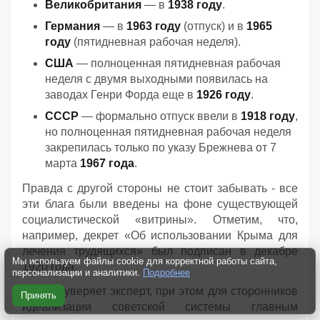
Великобритания
— в
1938 году
.
Германия
— в
1963 году
(отпуск) и в
1965
году
(пятидневная рабочая неделя).
США
— полноценная пятидневная рабочая
неделя с двумя выходными появилась на
заводах Генри Форда еще в
1926 году
.
СССР
— формально отпуск ввели в
1918 году
,
но полноценная пятидневная рабочая неделя
закрепилась только по указу Брежнева от 7
марта
1967 года
.
Правда с другой стороны не стоит забывать - все
эти блага были введены на фоне существующей
социалистической «витрины». Отметим, что,
например, декрет «Об использовании Крыма для
лечения трудящихся» был подписан в декабре
Мы используем файлы cookie для корректной работы сайта,
1920 года.
персонализации и аналитики.
Подробнее
Но, как уверяет эксперт, при этом для сторонников
Принять
идеализации советской системы главным