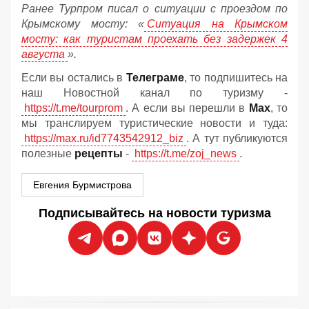
Ранее Турпром писал о ситуации с проездом по
Крымскому мосту:
«
Ситуация на Крымском
мосту: как туристам проехать без задержек 4
августа
».
Если вы остались в
Телеграме
, то подпишитесь на
наш Новостной канал по туризму -
https://t.me/tourprom
. А если вы перешли в
Мах
, то
мы транслируем туристические новости и туда:
https://max.ru/id7743542912_biz
. А тут публикуются
полезные
рецепты
-
https://t.me/zoj_news
.
Евгения Бурмистрова
Подписывайтесь на новости туризма