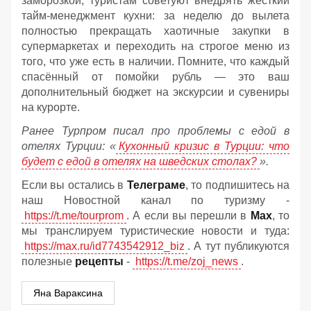
заморозкой, туристам советуют внедрять жёсткий
тайм-менеджмент кухни: за неделю до вылета
полностью прекращать хаотичные закупки в
супермаркетах и переходить на строгое меню из
того, что уже есть в наличии. Помните, что каждый
спасённый от помойки рубль — это ваш
дополнительный бюджет на экскурсии и сувениры
на курорте.
Ранее Турпром писал про проблемы с едой в
отелях Турции: «
Кухонный кризис в Турции: что
будет с едой в отелях на шведских столах?
».
Если вы остались в
Телеграме
, то подпишитесь на
наш Новостной канал по туризму -
https://t.me/tourprom
. А если вы перешли в
Мах
, то
мы транслируем туристические новости и туда:
https://max.ru/id7743542912_biz
. А тут публикуются
полезные
рецепты
-
https://t.me/zoj_news
.
Яна Вараксина