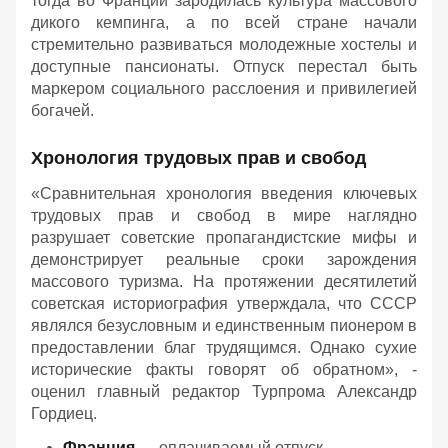
тогда во Франции зародилась культура массового
дикого кемпинга, а по всей стране начали
стремительно развиваться молодежные хостелы и
доступные пансионаты. Отпуск перестал быть
маркером социального расслоения и привилегией
богачей.
Хронология трудовых прав и свобод
«Сравнительная хронология введения ключевых
трудовых прав и свобод в мире наглядно
разрушает советские пропагандистские мифы и
демонстрирует реальные сроки зарождения
массового туризма. На протяжении десятилетий
советская историография утверждала, что СССР
являлся безусловным и единственным пионером в
предоставлении благ трудящимся. Однако сухие
исторические факты говорят об обратном», -
оценил главный редактор Турпрома Александр
Гордиец.
Франция
— оплачиваемый отпуск