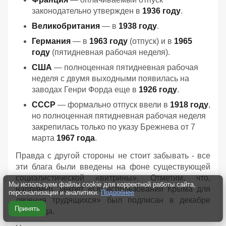
законодательно утвержден в
1936 году
.
Великобритания
— в
1938 году
.
Германия
— в
1963 году
(отпуск) и в
1965
году
(пятидневная рабочая неделя).
США
— полноценная пятидневная рабочая
неделя с двумя выходными появилась на
заводах Генри Форда еще в
1926 году
.
СССР
— формально отпуск ввели в
1918 году
,
но полноценная пятидневная рабочая неделя
закрепилась только по указу Брежнева от 7
марта
1967 года
.
Правда с другой стороны не стоит забывать - все
эти блага были введены на фоне существующей
социалистической «витрины». Отметим, что,
Мы используем файлы cookie для корректной работы сайта,
например, декрет «Об использовании Крыма для
персонализации и аналитики.
Подробнее
лечения трудящихся» был подписан в декабре
Принять
1920 года.