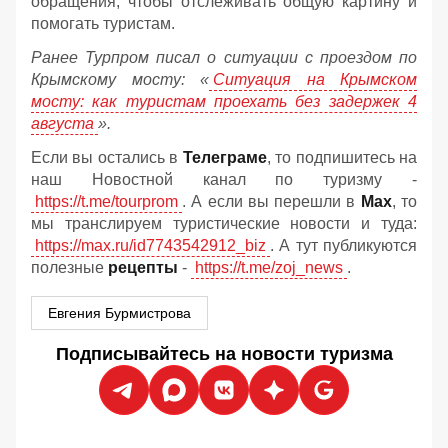
обращения, чтобы отслеживать общую картину и
помогать туристам.
Ранее Турпром писал о ситуации с проездом по
Крымскому мосту:
«
Ситуация на Крымском
мосту: как туристам проехать без задержек 4
августа
».
Если вы остались в
Телеграме
, то подпишитесь на
наш Новостной канал по туризму -
https://t.me/tourprom
. А если вы перешли в
Мах
, то
мы транслируем туристические новости и туда:
https://max.ru/id7743542912_biz
. А тут публикуются
полезные
рецепты
-
https://t.me/zoj_news
.
Евгения Бурмистрова
Подписывайтесь на новости туризма