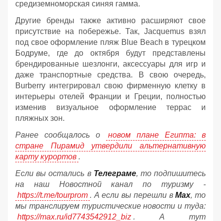
средиземноморская синяя гамма.
Другие бренды также активно расширяют свое
присутствие на побережье. Так, Jacquemus взял
под свое оформление пляж Blue Beach в турецком
Бодруме, где до октября будут представлены
брендированные шезлонги, аксессуары для игр и
даже транспортные средства. В свою очередь,
Burberry интегрировал свою фирменную клетку в
интерьеры отелей Франции и Греции, полностью
изменив визуальное оформление террас и
пляжных зон.
Ранее сообщалось о
новом плане Египта: в
стране Пирамид утвердили альтернативную
карту курортов
.
Если вы остались в
Телеграме
, то подпишитесь
на наш Новостной канал по туризму -
https://t.me/tourprom
. А если вы перешли в
Мах
, то
мы транслируем туристические новости и туда:
https://max.ru/id7743542912_biz
. А тут