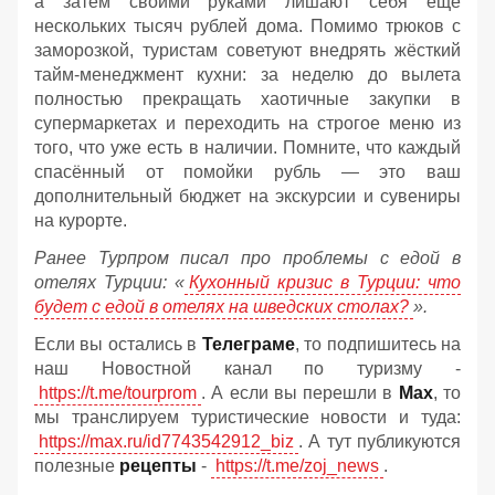
а затем своими руками лишают себя ещё
нескольких тысяч рублей дома. Помимо трюков с
заморозкой, туристам советуют внедрять жёсткий
тайм-менеджмент кухни: за неделю до вылета
полностью прекращать хаотичные закупки в
супермаркетах и переходить на строгое меню из
того, что уже есть в наличии. Помните, что каждый
спасённый от помойки рубль — это ваш
дополнительный бюджет на экскурсии и сувениры
на курорте.
Ранее Турпром писал про проблемы с едой в
отелях Турции: «
Кухонный кризис в Турции: что
будет с едой в отелях на шведских столах?
».
Если вы остались в
Телеграме
, то подпишитесь на
наш Новостной канал по туризму -
https://t.me/tourprom
. А если вы перешли в
Мах
, то
мы транслируем туристические новости и туда:
https://max.ru/id7743542912_biz
. А тут публикуются
полезные
рецепты
-
https://t.me/zoj_news
.