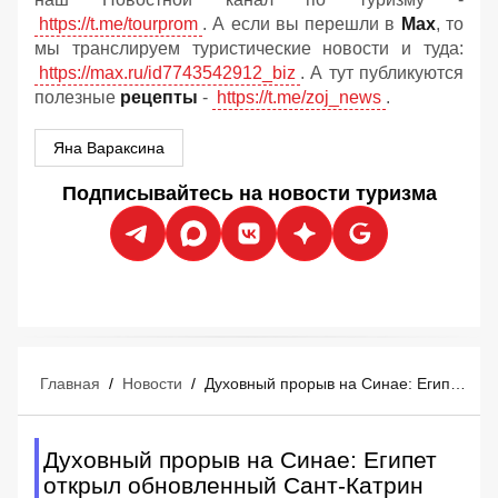
https://t.me/tourprom
. А если вы перешли в
Мах
, то
мы транслируем туристические новости и туда:
https://max.ru/id7743542912_biz
. А тут публикуются
полезные
рецепты
-
https://t.me/zoj_news
.
Яна Вараксина
Подписывайтесь на новости туризма
Главная
/
Новости
/
Духовный прорыв на Синае: Египет открыл обновленный Сант-Катрин для туристов
Духовный прорыв на Синае: Египет
открыл обновленный Сант-Катрин