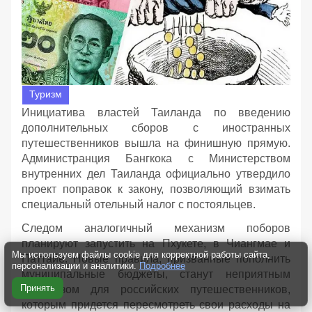
Туризм
Инициатива властей Таиланда по введению
дополнительных сборов с иностранных
путешественников вышла на финишную прямую.
Администранция Бангкока с Министерством
внутренних дел Таиланда официально утвердило
проект поправок к закону, позволяющий взимать
специальный отельный налог с постояльцев.
Следом аналогичный механизм поборов
планируют запустить на Пхукете, в Чиангмае и
Мы используем файлы cookie для корректной работы сайта,
Паттайе. Новые правила, призванные пополнить
персонализации и аналитики.
Подробнее
муниципальные бюджеты, станут неприятным
Принять
сюрпризом для российских путешественников,
которым придется пересмотреть свои расходы на