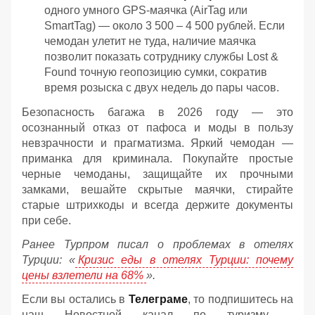
одного умного GPS-маячка (AirTag или
SmartTag) — около 3 500 – 4 500 рублей. Если
чемодан улетит не туда, наличие маячка
позволит показать сотруднику службы Lost &
Found точную геопозицию сумки, сократив
время розыска с двух недель до пары часов.
Безопасность багажа в 2026 году — это
осознанный отказ от пафоса и моды в пользу
невзрачности и прагматизма. Яркий чемодан —
приманка для криминала. Покупайте простые
черные чемоданы, защищайте их прочными
замками, вешайте скрытые маячки, стирайте
старые штрихкоды и всегда держите документы
при себе.
Ранее Турпром писал о проблемах в отелях
Турции: «
Кризис еды в отелях Турции: почему
цены взлетели на 68%
».
Если вы остались в
Телеграме
, то подпишитесь на
наш Новостной канал по туризму -