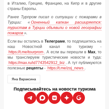
в Италию, Грецию, Францию, на Кипр и в другие
страны Европы.
Ранее Турпром писал о ситуации с пожарами в
Турции: «
Огненный капкан расширяется:
туристам в Турции объявили о новой географии
пожаров
».
Если вы остались в
Телеграме
, то подпишитесь на
наш Новостной канал по туризму -
https://t.me/tourprom
. А если вы перешли в
Мах
, то
мы транслируем туристические новости и туда:
https://max.ru/id7743542912_biz
. А тут публикуются
полезные
рецепты
-
https://t.me/zoj_news
.
Яна Вараксина
Подписывайтесь на новости туризма