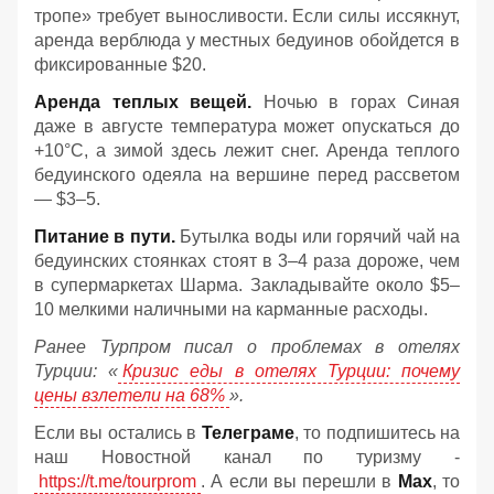
тропе» требует выносливости. Если силы иссякнут,
аренда верблюда у местных бедуинов обойдется в
фиксированные $20.
Аренда теплых вещей.
Ночью в горах Синая
даже в августе температура может опускаться до
+10°C, а зимой здесь лежит снег. Аренда теплого
бедуинского одеяла на вершине перед рассветом
— $3–5.
Питание в пути.
Бутылка воды или горячий чай на
бедуинских стоянках стоят в 3–4 раза дороже, чем
в супермаркетах Шарма. Закладывайте около $5–
10 мелкими наличными на карманные расходы.
Ранее Турпром писал о проблемах в отелях
Турции: «
Кризис еды в отелях Турции: почему
цены взлетели на 68%
».
Если вы остались в
Телеграме
, то подпишитесь на
наш Новостной канал по туризму -
https://t.me/tourprom
. А если вы перешли в
Мах
, то