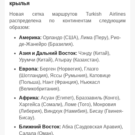
крылья
Новая сетка маршрутов Turkish Airlines
распределена по континентам следующим
образом:
Америка:
Орландо (США), Лима (Перу), Рио-
де-Жанейро (Бразилия).
Азия и Дальний Восток:
Чэнду (Китай),
Урумчи (Китай), Атырау (Казахстан).
Европа:
Берген (Норвегия), Глазго
(Шотландия), Яссы (Румыния), Катовице
(Польша), Нант (Франция), Ньюкасл
(Великобритания).
Африка:
Асуан (Египет), Браззавиль (Конго),
Харгейса (Сомали), Ломе (Того), Монровия
(Либерия), Виндхук (Намибия), Бисау (Гвинея-
Бисау).
Ближний Восток:
Абха (Саудовская Аравия),
Салала (Оман).