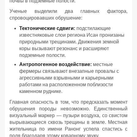
почвы в подземные полости.
Ученые выделили два главных фактора,
спровоцировавших обрушение:
Тектонические сдвиги:
подстилающие
известняковые слои региона Исан пронизаны
природными трещинами. Движения земной
коры вызывают резонанс и расширяют
подземные полости.
Антропогенное воздействие:
местные
фермеры связывают внезапные провалы с
агрессивными взрывными и карьерными
работами на расположенном поблизости
каменном руднике.
Главная опасность в том, что предсказать момент
обрушения породы невозможно. Единственный
визуальный маркер — пузыри воздуха, со свистом
вырывающиеся сквозь трещины в земле. Местная
жительница по имени Ранонг успела спастись с
поля благодаря этому коварному звуку.