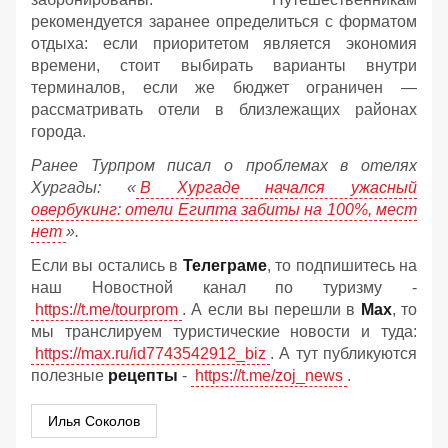
рекомендуется заранее определиться с форматом
отдыха: если приоритетом является экономия
времени, стоит выбирать варианты внутри
терминалов, если же бюджет ограничен —
рассматривать отели в близлежащих районах
города.
Ранее Турпром писал о проблемах в отелях
Хургады: «
В Хургаде начался ужасный
овербукинг: отели Египта забиты на 100%, мест
нет
».
Если вы остались в
Телеграме
, то подпишитесь на
наш Новостной канал по туризму -
https://t.me/tourprom
. А если вы перешли в
Мах
, то
мы транслируем туристические новости и туда:
https://max.ru/id7743542912_biz
. А тут публикуются
полезные
рецепты
-
https://t.me/zoj_news
.
Илья Соколов