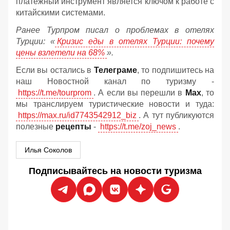
платежный инструмент является ключом к работе с
китайскими системами.
Ранее Турпром писал о проблемах в отелях
Турции: «
Кризис еды в отелях Турции: почему
цены взлетели на 68%
».
Если вы остались в
Телеграме
, то подпишитесь на
наш Новостной канал по туризму -
https://t.me/tourprom
. А если вы перешли в
Мах
, то
мы транслируем туристические новости и туда:
https://max.ru/id7743542912_biz
. А тут публикуются
полезные
рецепты
-
https://t.me/zoj_news
.
Илья Соколов
Подписывайтесь на новости туризма