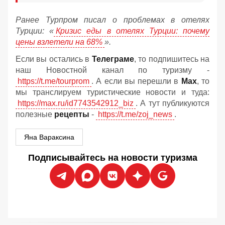
Ранее Турпром писал о проблемах в отелях
Турции: «
Кризис еды в отелях Турции: почему
цены взлетели на 68%
».
Если вы остались в
Телеграме
, то подпишитесь на
наш Новостной канал по туризму -
https://t.me/tourprom
. А если вы перешли в
Мах
, то
мы транслируем туристические новости и туда:
https://max.ru/id7743542912_biz
. А тут публикуются
полезные
рецепты
-
https://t.me/zoj_news
.
Яна Вараксина
Подписывайтесь на новости туризма