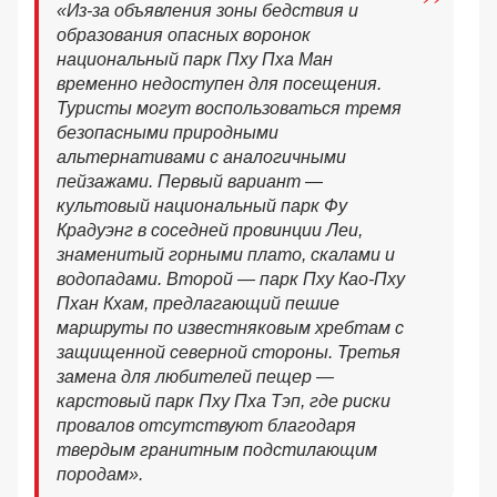
«Из-за объявления зоны бедствия и
образования опасных воронок
национальный парк Пху Пха Ман
временно недоступен для посещения.
Туристы могут воспользоваться тремя
безопасными природными
альтернативами с аналогичными
пейзажами. Первый вариант —
культовый национальный парк Фу
Крадуэнг в соседней провинции Леи,
знаменитый горными плато, скалами и
водопадами. Второй — парк Пху Као-Пху
Пхан Кхам, предлагающий пешие
маршруты по известняковым хребтам с
защищенной северной стороны. Третья
замена для любителей пещер —
карстовый парк Пху Пха Тэп, где риски
провалов отсутствуют благодаря
твердым гранитным подстилающим
породам».