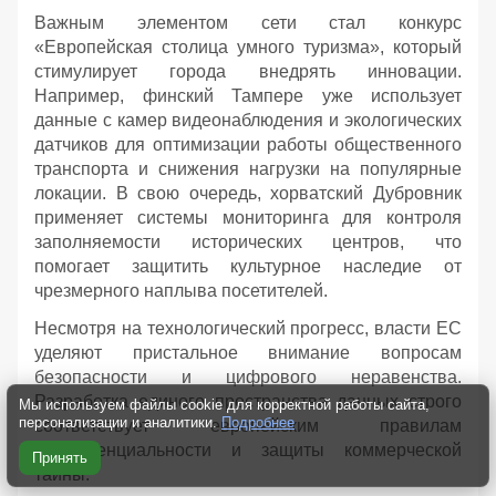
Важным элементом сети стал конкурс
«Европейская столица умного туризма», который
стимулирует города внедрять инновации.
Например, финский Тампере уже использует
данные с камер видеонаблюдения и экологических
датчиков для оптимизации работы общественного
транспорта и снижения нагрузки на популярные
локации. В свою очередь, хорватский Дубровник
применяет системы мониторинга для контроля
заполняемости исторических центров, что
помогает защитить культурное наследие от
чрезмерного наплыва посетителей.
Несмотря на технологический прогресс, власти ЕС
уделяют пристальное внимание вопросам
безопасности и цифрового неравенства.
Разработка единого пространства данных строго
Мы используем файлы cookie для корректной работы сайта,
персонализации и аналитики.
Подробнее
соответствует европейским правилам
конфиденциальности и защиты коммерческой
Принять
тайны.