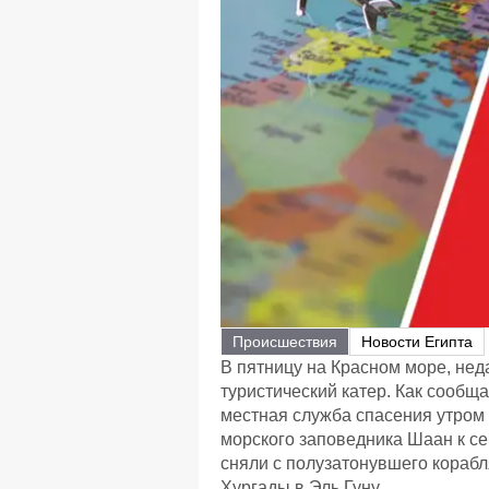
Происшествия
Новости Египта
В пятницу на Красном море, нед
туристический катер. Как сообщ
местная служба спасения утром 
морского заповедника Шаан к с
сняли с полузатонувшего кораб
Хургады в Эль Гуну.