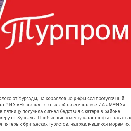
алеко от Хургады, на коралловые рифы сел прогулочный
ает РИА «Новости» со ссылкой на египетское ИА «МЕNА»,
в пятницу получила сигнал бедствия с катера в районе
еверу от Хургады. Прибывшие к месту катастрофы спасател
ля пятерых британских туристов, направлявшихся морем их