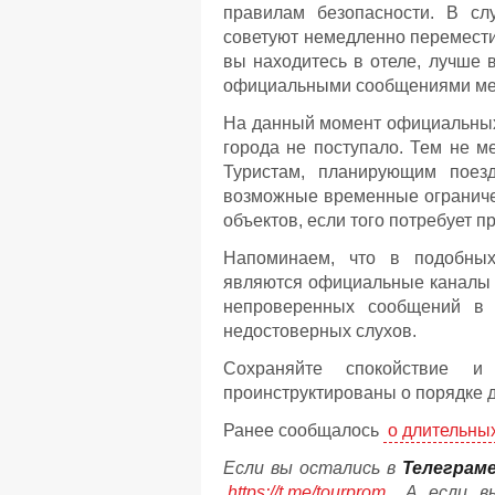
правилам безопасности. В с
советуют немедленно перемести
вы находитесь в отеле, лучше в
официальными сообщениями мес
На данный момент официальных 
города не поступало. Тем не м
Туристам, планирующим поезд
возможные временные ограничен
объектов, если того потребует п
Напоминаем, что в подобны
являются официальные каналы 
непроверенных сообщений в ч
недостоверных слухов.
Сохраняйте спокойствие и
проинструктированы о порядке д
Ранее сообщалось
о длительных
Если вы остались в
Телеграм
https://t.me/tourprom
. А если 