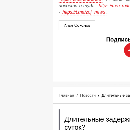
новости и туда:
https://max.ru
-
https://t.me/zoj_news
.
Илья Соколов
Подписы
Главная
/
Новости
/
Длительные зад
Длительные задержк
суток?