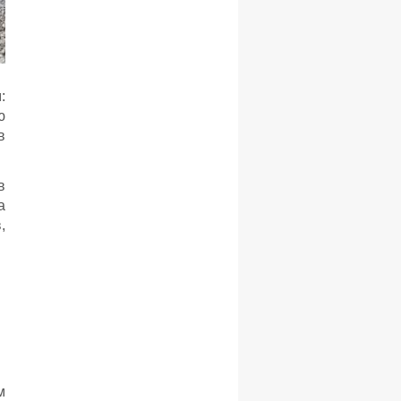
:
ю
в
в
а
,
м