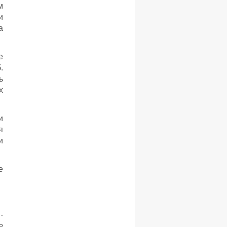
м
и
а
е
.
ь
х
и
я
и
е
-
е