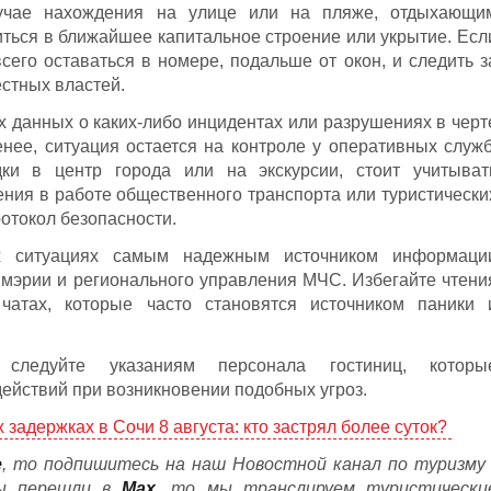
лучае нахождения на улице или на пляже, отдыхающи
ться в ближайшее капитальное строение или укрытие. Есл
сего оставаться в номере, подальше от окон, и следить з
тных властей.
данных о каких-либо инцидентах или разрушениях в черт
енее, ситуация остается на контроле у оперативных служб
ки в центр города или на экскурсии, стоит учитыват
ия в работе общественного транспорта или туристически
ротокол безопасности.
х ситуациях самым надежным источником информаци
мэрии и регионального управления МЧС. Избегайте чтени
атах, которые часто становятся источником паники 
 следуйте указаниям персонала гостиниц, которы
ействий при возникновении подобных угроз.
 задержках в Сочи 8 августа: кто застрял более суток?
е
, то подпишитесь на наш Новостной канал по туризму 
вы перешли в
Мах
, то мы транслируем туристически