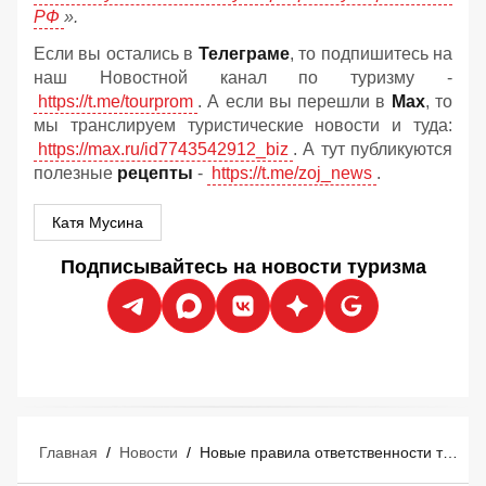
РФ
».
Если вы остались в
Телеграме
, то подпишитесь на
наш Новостной канал по туризму -
https://t.me/tourprom
. А если вы перешли в
Мах
, то
мы транслируем туристические новости и туда:
https://max.ru/id7743542912_biz
. А тут публикуются
полезные
рецепты
-
https://t.me/zoj_news
.
Катя Мусина
Подписывайтесь на новости туризма
Главная
/
Новости
/
Новые правила ответственности туроператоров и турагентов: что изменится