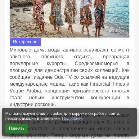
Интересное
Мировые дома моды активно осваивают сегмент
элитного пляжного отдыха, превращая
популярные курорты Средиземноморья в
площадки для демонстрации своих коллекций. Как
сообщает издание Oda TV со ссылкой на ведущие
международные медиа, такие как Financial Times и
Vogue Arabia, концепция «дизайнерского пляжа»
стала новым инструментом конкуренции в
индустрии роскоши.
Мы используем файлы cookie для корректной работы сайта,
Этот тренд возник на фоне стремления люксовых
персонализации и аналитики.
Подробнее
брендов выйти за рамки традиционных бутиков и
Принять
интегрироваться в повседневный образ жизни
своих клиентов. Теперь модные дома не просто