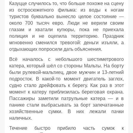
Казуцце случилось то, что больше похоже на сцену
из остросюжетного фильма: из воды к ногам
туристов буквально вынесло целое состояние —
около 700 тысяч евро. Люди не верили своим
глазам и хватали купюры, пока не приехала
полиция и не оцепила территорию. Праздник
мгновенно сменился тревогой: деньги изъяли, а
отдыхающих попросили дать объяснения.
Всё началось с небольшого шестиметрового
катера, который шёл со стороны Мальты. На борту
были рулевой‑мальтиец, двое мужчин и 13‑летний
подросток. В какой‑то момент двигатель заглох,
судно стало дрейфовать к берегу. Как раз в этот
момент к катеру приблизилась береговая охрана.
Пассажиры заметили патрульные катера — и в
панике стали выбрасывать за борт запечатанные
хозяйственные сумки. В них лежали пачки
наличных.
Течение быстро прибило часть сумок к