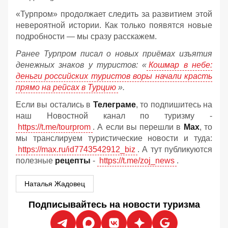
«Турпром» продолжает следить за развитием этой
невероятной истории. Как только появятся новые
подробности — мы сразу расскажем.
Ранее Турпром писал о новых приёмах изъятия
денежных знаков у туристов:
«
Кошмар в небе:
деньги российских туристов воры начали красть
прямо на рейсах в Турцию
».
Если вы остались в
Телеграме
, то подпишитесь на
наш Новостной канал по туризму -
https://t.me/tourprom
. А если вы перешли в
Мах
, то
мы транслируем туристические новости и туда:
https://max.ru/id7743542912_biz
. А тут публикуются
полезные
рецепты
-
https://t.me/zoj_news
.
Наталья Жадовец
Подписывайтесь на новости туризма