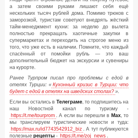
а затем своими руками лишают себя ещё
нескольких тысяч рублей дома. Помимо трюков с
заморозкой, туристам советуют внедрять жёсткий
тайм-менеджмент кухни: за неделю до вылета
полностью прекращать хаотичные закупки в
супермаркетах и переходить на строгое меню из
того, что уже есть в наличии. Помните, что каждый
спасённый от помойки рубль — это ваш
дополнительный бюджет на экскурсии и сувениры
на курорте.
Ранее Турпром писал про проблемы с едой в
отелях Турции: «
Кухонный кризис в Турции: что
будет с едой в отелях на шведских столах?
».
Если вы остались в
Телеграме
, то подпишитесь на
наш Новостной канал по туризму -
https://t.me/tourprom
. А если вы перешли в
Мах
, то
мы транслируем туристические новости и туда:
https://max.ru/id7743542912_biz
. А тут публикуются
полезные
рецепты
-
https://t.me/zoj_news
.