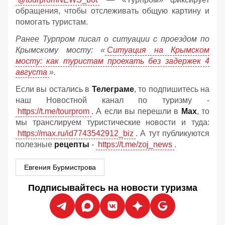
обращения, чтобы отслеживать общую картину и
помогать туристам.
Ранее Турпром писал о ситуации с проездом по
Крымскому мосту:
«
Ситуация на Крымском
мосту: как туристам проехать без задержек 4
августа
».
Если вы остались в
Телеграме
, то подпишитесь на
наш Новостной канал по туризму -
https://t.me/tourprom
. А если вы перешли в
Мах
, то
мы транслируем туристические новости и туда:
https://max.ru/id7743542912_biz
. А тут публикуются
полезные
рецепты
-
https://t.me/zoj_news
.
Евгения Бурмистрова
Подписывайтесь на новости туризма