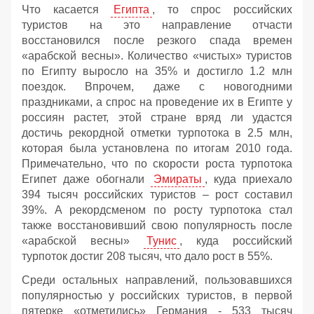
Что касается
Египта
, то спрос российских
туристов на это направление отчасти
восстановился после резкого спада времен
«арабской весны». Количество «чистых» туристов
по Египту выросло на 35% и достигло 1.2 млн
поездок. Впрочем, даже с новогодними
праздниками, а спрос на проведение их в Египте у
россиян растет, этой стране вряд ли удастся
достичь рекордной отметки турпотока в 2.5 млн,
которая была установлена по итогам 2010 года.
Примечательно, что по скорости роста турпотока
Египет даже обогнали
Эмираты
, куда приехало
394 тысяч российских туристов – рост составил
39%. А рекордсменом по росту турпотока стал
также восстановивший свою популярность после
«арабской весны»
Тунис
, куда российский
турпоток достиг 208 тысяч, что дало рост в 55%.
Среди остальных направлений, пользовавшихся
популярностью у российских туристов, в первой
пятерке «отметились» Германия - 533 тысяч