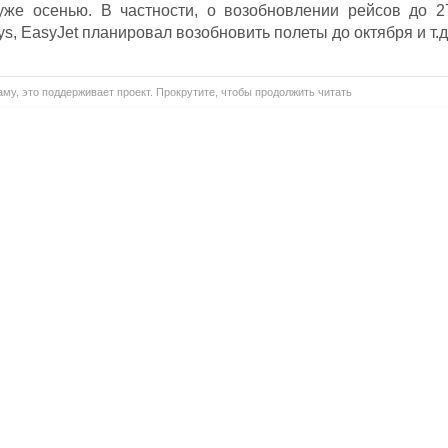
уже осенью. В частности, о возобновлении рейсов до 2
ys, EasyJet планировал возобновить полеты до октября и т.д
му, это поддерживает проект. Прокрутите, чтобы продолжить читать