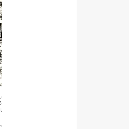
в
В
Д
и