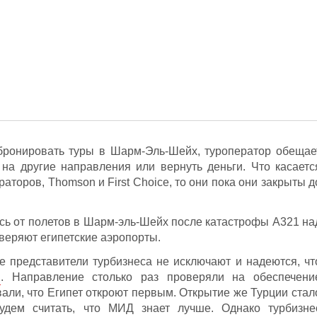
абронировать туры в Шарм-Эль-Шейх, туроператор обещае
на другие направления или вернуть деньги. Что касаетс
аторов, Thomson и First Choice, то они пока они закрыты д
ись от полетов в Шарм-эль-Шейх после катастрофы А321 на
веряют египетские аэропорты.
е представители турбизнеса не исключают и надеются, чт
. Направление столько раз проверяли на обеспечени
вали, что Египет откроют первым. Открытие же Турции стал
удем считать, что МИД знает лучше. Однако турбизне