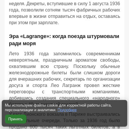
неделя. Декреты, вступившие в силу 1 августа 1936
года, позволили сотням тысяч фабричных рабочих
впервые в жизни отправиться на отдых, оставаясь
при этом при зарплате.
Эра «Lagrange»: когда поезда штурмовали
ради моря
Лето 1936 года запомнилось современникам
невероятным, праздничным ароматом свободы,
охватившим всю страну. Поскольку обычные
железнодорожные билеты были слишком дороги
для вчерашних рабочих, секретарь по организации
досуга и спорта Лео Лагранж провел жесткие
переговоры с транспортными компаниями,
добившись создания специального «народного»
билета с 40-процентной скидкой.
Мы используем файлы cookie для корректной работы сайта,
персонализации и аналитики.
Подробнее
У касс Лионского вокзала в Париже выстраивались
Принять
колоссальные очереди. Только за 1936 год было
продано 600 тысяч таких льготных билетов, а в