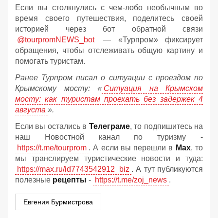
Если вы столкнулись с чем-лобо необычным во
время своего путешествия, поделитесь своей
историей через бот обратной связи
@tourpromNEWS_bot
— «Турпром» фиксирует
обращения, чтобы отслеживать общую картину и
помогать туристам.
Ранее Турпром писал о ситуации с проездом по
Крымскому мосту:
«
Ситуация на Крымском
мосту: как туристам проехать без задержек 4
августа
».
Если вы остались в
Телеграме
, то подпишитесь на
наш Новостной канал по туризму -
https://t.me/tourprom
. А если вы перешли в
Мах
, то
мы транслируем туристические новости и туда:
https://max.ru/id7743542912_biz
. А тут публикуются
полезные
рецепты
-
https://t.me/zoj_news
.
Евгения Бурмистрова