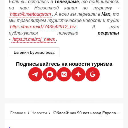
Если вы остались в
Телеграме
, то подпишитесь
на наш Новостной канал по туризму -
https://t.me/tourprom
. А если вы перешли в
Мах
, то
мы транслируем туристические новости и туда:
https://max.ru/id7743542912_biz
. А тут
публикуются полезные
рецепты
-
https://t.me/zoj_news
.
Евгения Бурмистрова
Подписывайтесь на новости туризма
Главная
/
Новости
/
Юбилей: как 90 лет назад Европа создала массовый туризм