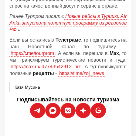
спрос на качественный досуг и сервис в стране.
Ранее Турпром писал: «
Новые рейсы в Турцию: Air
Anka запустила полетную программу из регионов
РФ
».
Если вы остались в
Телеграме
, то подпишитесь на
наш Новостной канал по туризму -
https://t.me/tourprom
. А если вы перешли в
Мах
, то
мы транслируем туристические новости и туда:
https://max.ru/id7743542912_biz
. А тут публикуются
полезные
рецепты
-
https://t.me/zoj_news
.
Катя Мусина
Подписывайтесь на новости туризма