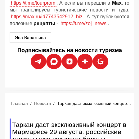
https://t.me/tourprom
. А если вы перешли в
Мах
, то
мы транслируем туристические новости и туда:
https://max.ru/id7743542912_biz
. А тут публикуются
полезные
рецепты
-
https://t.me/zoj_news
.
Яна Вараксина
Подписывайтесь на новости туризма
Главная
/
Новости
/
Таркан даст эксклюзивный концерт в Мармарисе 29 августа: российские туристы уже покупают билеты
Таркан даст эксклюзивный концерт в
Мармарисе 29 августа: российские
туристы уже покупают билеты