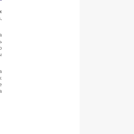
к
,
а
ь
о
ы
а
.
е
а