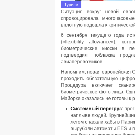
Туризм
Ситуация вокруг новой евро
спровоцировала многочасовые
вплотную подошла к критической
6 сентября текущего года ист
(«flexibility allowance»), 
биометрические киоски в пе
подтвердил: поблажка продл
авиаперевозчиков.
Напомним, новая европейская С
проходить обязательную цифро
Процедура включает скани
биометрическое фото лица. Одн
Майорке оказались не готовы к 
Системный перегруз:
прог
наплыве людей. Крупнейшие 
летом спасали хабы в Париж
вырубали автоматы EES и пе