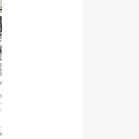
о
.
.
-
а