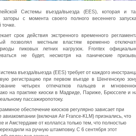
пейской Системы въезда/выезда (EES), которая и та
 заторы с момента своего полного весеннего запуска
 точке.
екает срок действия экстренного временного регламент
который позволял местным властям временно отключат
риоды пиковых летних нагрузок. Frontex официальн
еваться не будет, несмотря на панические призыв
истема въезда/выезда (EES) требует от каждого иностранц
вую регистрацию при первом въезде в Шенгенскую зону
рование четырех отпечатков пальцев и мгновенно
ако на практике киоски в Мадриде, Париже, Брюсселе и н
реальному пассажиропотоку.
раммное обеспечение киосков регулярно зависает при
авиакомпании (включая Air France-KLM) признались, что
е и Амстердаме от коллапса только тем, что полностью
реходили на ручную штамповку. С 6 сентября этот