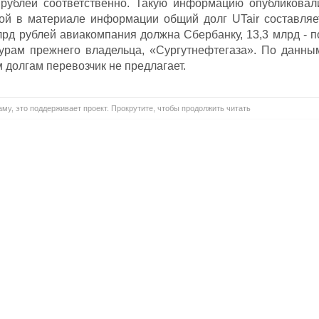
 рублей соответственно. Такую информацию опубликовал
ой в материале информации общий долг UTair составляе
млрд рублей авиакомпания должна Сбербанку, 13,3 млрд - п
турам прежнего владельца, «Сургутнефтегаза». По данны
м долгам перевозчик не предлагает.
му, это поддерживает проект. Прокрутите, чтобы продолжить читать