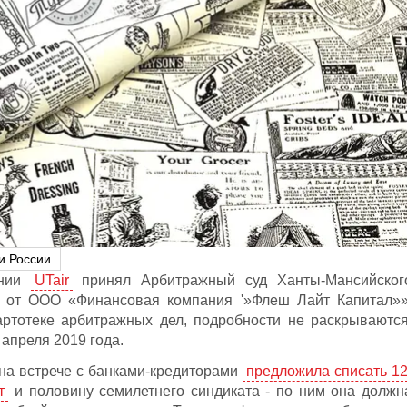
и России
ании
UTair
принял Арбитражный суд Ханты-Мансийског
н от ООО «Финансовая компания '»Флеш Лайт Капитал»»
ртотеке арбитражных дел, подробности не раскрываются
 апреля 2019 года.
на встрече с банками-кредиторами
предложила списать 12
т
и половину семилетнего синдиката - по ним она должн