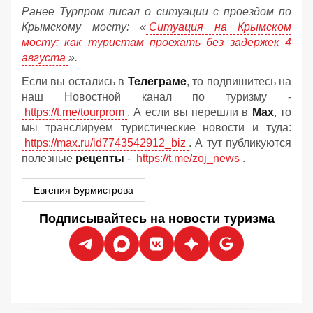
Ранее Турпром писал о ситуации с проездом по
Крымскому мосту:
«
Ситуация на Крымском
мосту: как туристам проехать без задержек 4
августа
».
Если вы остались в
Телеграме
, то подпишитесь на
наш Новостной канал по туризму -
https://t.me/tourprom
. А если вы перешли в
Мах
, то
мы транслируем туристические новости и туда:
https://max.ru/id7743542912_biz
. А тут публикуются
полезные
рецепты
-
https://t.me/zoj_news
.
Евгения Бурмистрова
Подписывайтесь на новости туризма