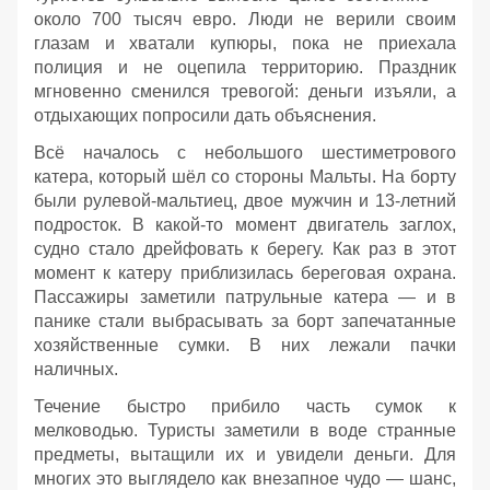
около 700 тысяч евро. Люди не верили своим
глазам и хватали купюры, пока не приехала
полиция и не оцепила территорию. Праздник
мгновенно сменился тревогой: деньги изъяли, а
отдыхающих попросили дать объяснения.
Всё началось с небольшого шестиметрового
катера, который шёл со стороны Мальты. На борту
были рулевой‑мальтиец, двое мужчин и 13‑летний
подросток. В какой‑то момент двигатель заглох,
судно стало дрейфовать к берегу. Как раз в этот
момент к катеру приблизилась береговая охрана.
Пассажиры заметили патрульные катера — и в
панике стали выбрасывать за борт запечатанные
хозяйственные сумки. В них лежали пачки
наличных.
Течение быстро прибило часть сумок к
мелководью. Туристы заметили в воде странные
предметы, вытащили их и увидели деньги. Для
многих это выглядело как внезапное чудо — шанс,