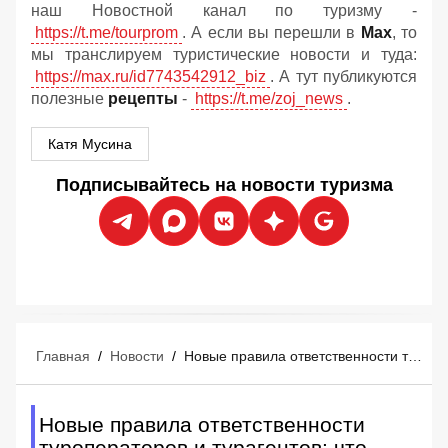
наш Новостной канал по туризму -
https://t.me/tourprom
. А если вы перешли в
Мах
, то
мы транслируем туристические новости и туда:
https://max.ru/id7743542912_biz
. А тут публикуются
полезные
рецепты
-
https://t.me/zoj_news
.
Катя Мусина
Подписывайтесь на новости туризма
Главная
/
Новости
/
Новые правила ответственности туроператоров и турагентов: что изменится
Новые правила ответственности
туроператоров и турагентов: что