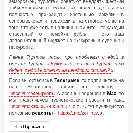
заморозкой, туристам советуют внедрять жёсткий
тайм-менеджмент кухни: за неделю до вылета
полностью прекращать хаотичные закупки в
супермаркетах и переходить на строгое меню из
того, что уже есть в наличии. Помните, что каждый
спасённый от помойки рубль — это ваш
дополнительный бюджет на экскурсии и сувениры
на курорте.
Ранее Турпром писал про проблемы с едой в
отелях Турции: «
Кухонный кризис в Турции: что
будет с едой в отелях на шведских столах?
».
Если вы остались в
Телеграме
, то подпишитесь на
наш Новостной канал по туризму -
https://t.me/tourprom
. А если вы перешли в
Мах
, то
мы транслируем туристические новости и туда:
https://max.ru/id7743542912_biz
. А тут публикуются
полезные
рецепты
-
https://t.me/zoj_news
.
Яна Вараксина