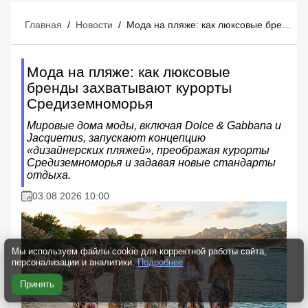
Главная
/
Новости
/
Мода на пляже: как люксовые бренды захватывают курорты Средиземноморья
Мода на пляже: как люксовые
бренды захватывают курорты
Средиземноморья
Мировые дома моды, включая Dolce & Gabbana и
Jacquemus, запускают концепцию
«дизайнерских пляжей», преображая курорты
Средиземноморья и задавая новые стандарты
отдыха.
03.08.2026 10:00
Мы используем файлы cookie для корректной работы сайта,
персонализации и аналитики.
Подробнее
Принять