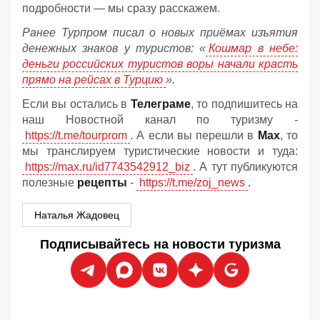
подробности — мы сразу расскажем.
Ранее Турпром писал о новых приёмах изъятия
денежных знаков у туристов:
«
Кошмар в небе:
деньги российских туристов воры начали красть
прямо на рейсах в Турцию
».
Если вы остались в
Телеграме
, то подпишитесь на
наш Новостной канал по туризму -
https://t.me/tourprom
. А если вы перешли в
Мах
, то
мы транслируем туристические новости и туда:
https://max.ru/id7743542912_biz
. А тут публикуются
полезные
рецепты
-
https://t.me/zoj_news
.
Наталья Жадовец
Подписывайтесь на новости туризма