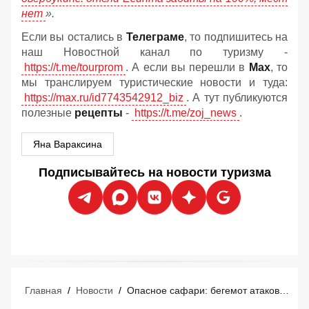
нет
».
Если вы остались в
Телеграме
, то подпишитесь на
наш Новостной канал по туризму -
https://t.me/tourprom
. А если вы перешли в
Мах
, то
мы транслируем туристические новости и туда:
https://max.ru/id7743542912_biz
. А тут публикуются
полезные
рецепты
-
https://t.me/zoj_news
.
Яна Вараксина
Подписывайтесь на новости туризма
Главная
/
Новости
/
Опасное сафари: бегемот атаковал лодку с туристами