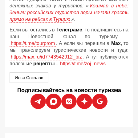
денежных знаков у туристов:
«
Кошмар в небе:
деньги российских туристов воры начали красть
прямо на рейсах в Турцию
».
Если вы остались в
Телеграме
, то подпишитесь на
наш Новостной канал по туризму -
https://t.me/tourprom
. А если вы перешли в
Мах
, то
мы транслируем туристические новости и туда:
https://max.ru/id7743542912_biz
. А тут публикуются
полезные
рецепты
-
https://t.me/zoj_news
.
Илья Соколов
Подписывайтесь на новости туризма