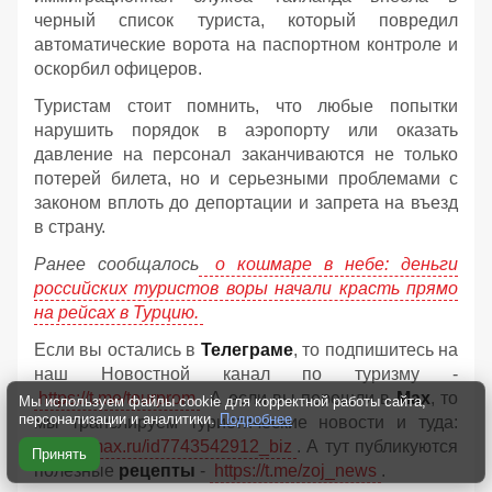
черный список туриста, который повредил
автоматические ворота на паспортном контроле и
оскорбил офицеров.
Туристам стоит помнить, что любые попытки
нарушить порядок в аэропорту или оказать
давление на персонал заканчиваются не только
потерей билета, но и серьезными проблемами с
законом вплоть до депортации и запрета на въезд
в страну.
Ранее сообщалось
о кошмаре в небе: деньги
российских туристов воры начали красть прямо
на рейсах в Турцию.
Если вы остались в
Телеграме
, то подпишитесь на
наш Новостной канал по туризму -
https://t.me/tourprom
. А если вы перешли в
Мах
, то
Мы используем файлы cookie для корректной работы сайта,
персонализации и аналитики.
Подробнее
мы транслируем туристические новости и туда:
https://max.ru/id7743542912_biz
. А тут публикуются
Принять
полезные
рецепты
-
https://t.me/zoj_news
.