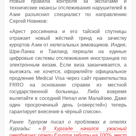
Новые правила контроля за экспатами и
технические нюансы отслеживания нарушителей в
Азии разъяснил специалист по направлению
Сергей Новиков:
«Арест россиянина и его тайской спутницы
отражает новый жёсткий тренд на зачистку
курортов Азии от нелегальных зимовщиков. Индия,
Шри-Ланка и Таиланд перешли на единые
цифровые системы отслеживания иностранцев по
электронным визам. Если виза заканчивается, а
выезжать не хочется, оформляйте официальное
продление Medical Visa через сайт правительства
FRRO на основании справки из местной
государственной больницы. Либо вовремя
вылетайте в соседний Непал или Малайзию. Даже
один просроченный день («оверстей») теперь
гарантирует внесение в чёрный список».
Ранее Турпром писал о проблемах в отелях
Хургады: «
В Хургаде начался ужасный
овербукинг: отели Египта забиты на 100%, мест