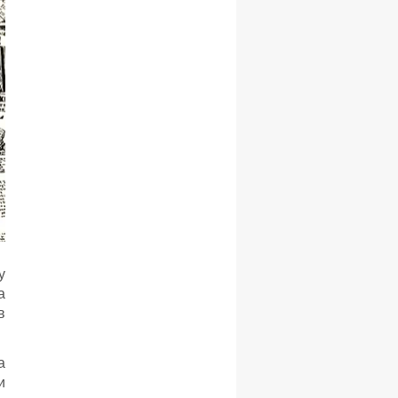
y
а
в
а
и