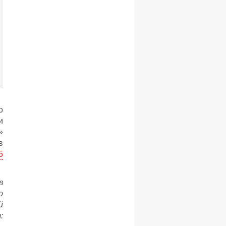
о
и
»
в
5
в
о
й
: