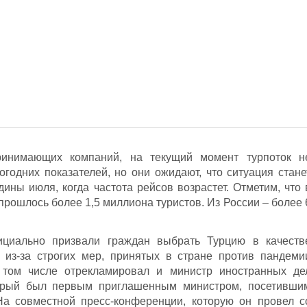
ринимающих компаний, на текущий момент турпоток н
годних показателей, но они ожидают, что ситуация стане
ины июля, когда частота рейсов возрастет. Отметим, что 
рошлось более 1,5 миллиона туристов. Из России – более 
фициально призвали граждан выбрать Турцию в качеств
 из-за строгих мер, принятых в стране против пандеми
 том числе отрекламировал и министр иностранных де
орый был первым приглашенным министром, посетивши
а совместной пресс-конференции, которую он провел с