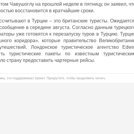
ом Чавушоглу на прошлой неделе в пятницу, он заявил, чт
ностью восстановится в кратчайшие сроки.
ссчитывают в Турции – это британские туристы. Ожидается
асообщение в середине августа. Согласно данным турецког
аторы уже готовятся к перезапуску туров в Турцию. Турци
ного коридора», которые правительство Великобритани
тешествий. Лондонское туристическое агентство Edwi
ить туристические пакеты по известным туристически
ло страну предоставить чартерные рейсы.
му, это поддерживает проект. Прокрутите, чтобы продолжить читать