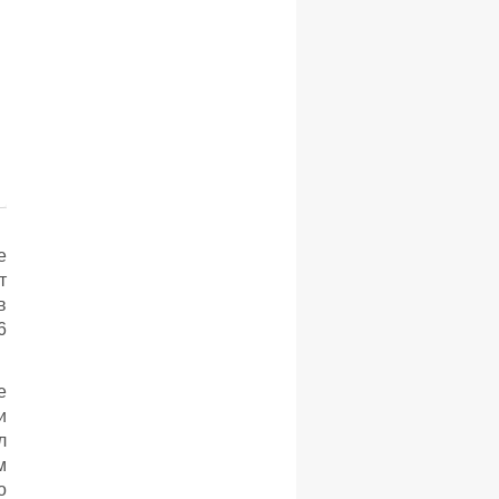
е
т
в
6
е
и
л
м
о