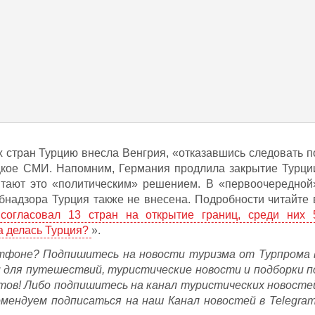
х стран Турцию внесла Венгрия, «отказавшись следовать п
ецкое СМИ. Напомним, Германия продлила закрытие Турци
читают это «политическим» решением. В «первоочередной
ебнадзора Турция также не внесена. Подробности читайте 
 согласовал 13 стран на открытие границ, среди них 
а делась Турция?
».
фоне? Подпишитесь на новости туризма от Турпрома 
и для путешествий, туристические новости и подборки п
тов! Либо подпишитесь на канал туристических новосте
омендуем подписаться на наш Канал новостей в Telegram