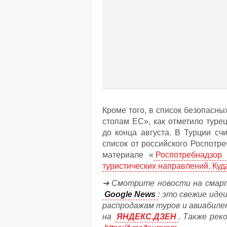
Кроме того, в список безопасны
стопам ЕС», как отметило тур
до конца августа. В Турции с
список от российского Роспотр
материале «
Роспотребнадзор
туристических направлений. Куд
➔ Смотрите новости на смарт
Google News
: это свежие иде
распродажам туров и авиабиле
на
ЯНДЕКС.ДЗЕН
. Также рек