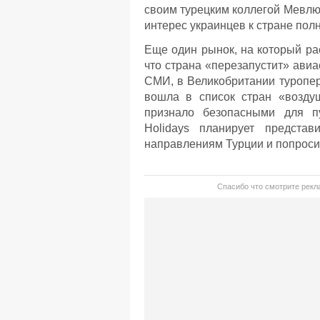
своим турецким коллегой Мевлют
интерес украинцев к стране пол
Еще один рынок, на который ра
что страна «перезапустит» ави
СМИ, в Великобритании туропер
вошла в список стран «воздуш
признало безопасными для пу
Holidays планирует представ
направлениям Турции и попроси
Спасибо что смотрите рекла