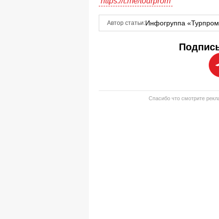
https://t.me/tourprom
Инфогруппа «Турпро
Автор статьи:
Подписы
Спасибо что смотрите рекла