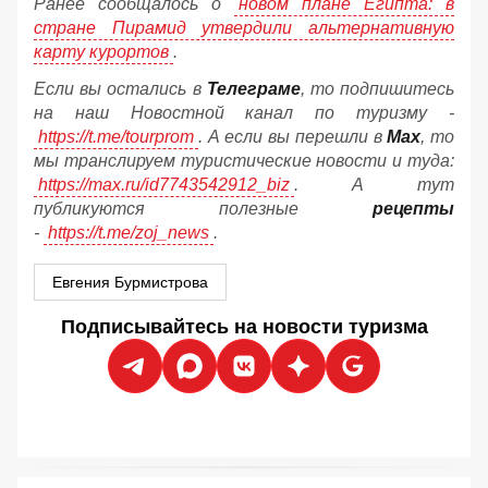
Ранее сообщалось о
новом плане Египта: в
стране Пирамид утвердили альтернативную
карту курортов
.
Если вы остались в
Телеграме
, то подпишитесь
на наш Новостной канал по туризму -
https://t.me/tourprom
. А если вы перешли в
Мах
, то
мы транслируем туристические новости и туда:
https://max.ru/id7743542912_biz
. А тут
публикуются полезные
рецепты
-
https://t.me/zoj_news
.
Евгения Бурмистрова
Подписывайтесь на новости туризма