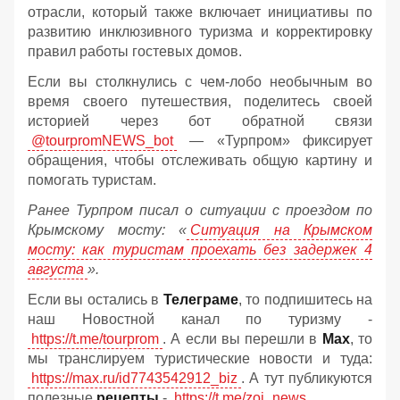
отрасли, который также включает инициативы по
развитию инклюзивного туризма и корректировку
правил работы гостевых домов.
Если вы столкнулись с чем-лобо необычным во
время своего путешествия, поделитесь своей
историей через бот обратной связи
@tourpromNEWS_bot
— «Турпром» фиксирует
обращения, чтобы отслеживать общую картину и
помогать туристам.
Ранее Турпром писал о ситуации с проездом по
Крымскому мосту:
«
Ситуация на Крымском
мосту: как туристам проехать без задержек 4
августа
».
Если вы остались в
Телеграме
, то подпишитесь на
наш Новостной канал по туризму -
https://t.me/tourprom
. А если вы перешли в
Мах
, то
мы транслируем туристические новости и туда:
https://max.ru/id7743542912_biz
. А тут публикуются
полезные
рецепты
-
https://t.me/zoj_news
.