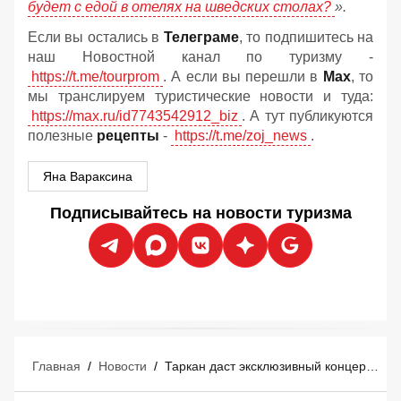
будет с едой в отелях на шведских столах?
».
Если вы остались в
Телеграме
, то подпишитесь на
наш Новостной канал по туризму -
https://t.me/tourprom
. А если вы перешли в
Мах
, то
мы транслируем туристические новости и туда:
https://max.ru/id7743542912_biz
. А тут публикуются
полезные
рецепты
-
https://t.me/zoj_news
.
Яна Вараксина
Подписывайтесь на новости туризма
Главная
/
Новости
/
Таркан даст эксклюзивный концерт в Мармарисе 29 августа: российские туристы уже покупают билеты