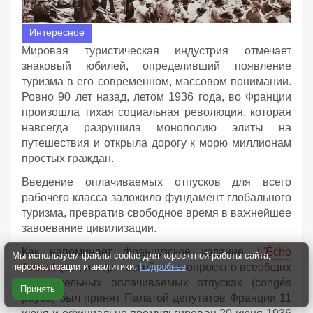
Интересное
Мировая туристическая индустрия отмечает
знаковый юбилей, определивший появление
туризма в его современном, массовом понимании.
Ровно 90 лет назад, летом 1936 года, во Франции
произошла тихая социальная революция, которая
навсегда разрушила монополию элиты на
путешествия и открыла дорогу к морю миллионам
простых граждан.
Введение оплачиваемых отпусков для всего
рабочего класса заложило фундамент глобального
туризма, превратив свободное время в важнейшее
завоевание цивилизации.
Как напоминает французское издание
L'Écho
Мы используем файлы cookie для корректной работы сайта,
Touristique
, исторический законопроект о всеобщих
персонализации и аналитики.
Подробнее
двухнедельных оплачиваемых отпусках (congés
Принять
payés) был принят Палатой депутатов Франции 11