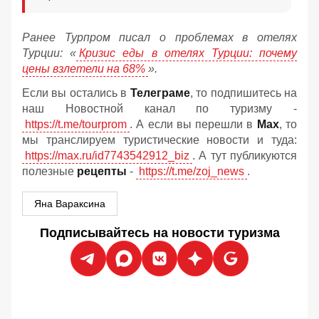
Ранее Турпром писал о проблемах в отелях
Турции: «
Кризис еды в отелях Турции: почему
цены взлетели на 68%
».
Если вы остались в
Телеграме
, то подпишитесь на
наш Новостной канал по туризму -
https://t.me/tourprom
. А если вы перешли в
Мах
, то
мы транслируем туристические новости и туда:
https://max.ru/id7743542912_biz
. А тут публикуются
полезные
рецепты
-
https://t.me/zoj_news
.
Яна Вараксина
Подписывайтесь на новости туризма