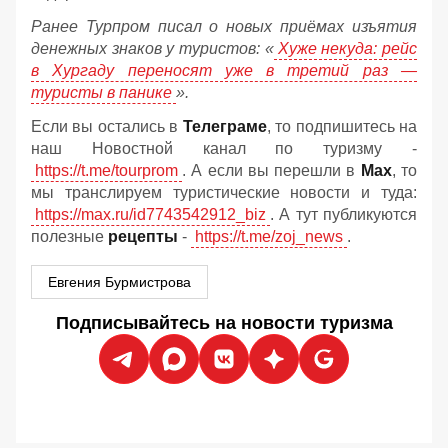
Ранее Турпром писал о новых приёмах изъятия
денежных знаков у туристов:
«
Хуже некуда: рейс
в Хургаду переносят уже в третий раз —
туристы в панике
».
Если вы остались в
Телеграме
, то подпишитесь на
наш Новостной канал по туризму -
https://t.me/tourprom
. А если вы перешли в
Мах
, то
мы транслируем туристические новости и туда:
https://max.ru/id7743542912_biz
. А тут публикуются
полезные
рецепты
-
https://t.me/zoj_news
.
Евгения Бурмистрова
Подписывайтесь на новости туризма