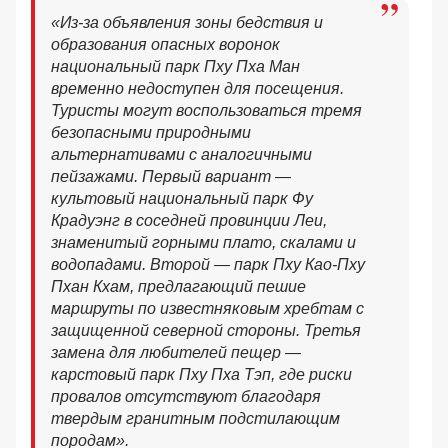
«Из-за объявления зоны бедствия и
образования опасных воронок
национальный парк Пху Пха Ман
временно недоступен для посещения.
Туристы могут воспользоваться тремя
безопасными природными
альтернативами с аналогичными
пейзажами. Первый вариант —
культовый национальный парк Фу
Крадуэнг в соседней провинции Леи,
знаменитый горными плато, скалами и
водопадами. Второй — парк Пху Као-Пху
Пхан Кхам, предлагающий пешие
маршруты по известняковым хребтам с
защищенной северной стороны. Третья
замена для любителей пещер —
карстовый парк Пху Пха Тэп, где риски
провалов отсутствуют благодаря
твердым гранитным подстилающим
породам».