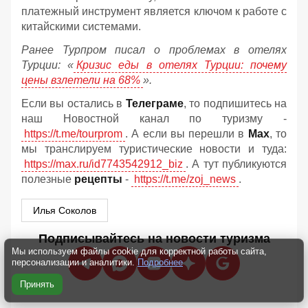
платежный инструмент является ключом к работе с
китайскими системами.
Ранее Турпром писал о проблемах в отелях
Турции: «
Кризис еды в отелях Турции: почему
цены взлетели на 68%
».
Если вы остались в
Телеграме
, то подпишитесь на
наш Новостной канал по туризму -
https://t.me/tourprom
. А если вы перешли в
Мах
, то
мы транслируем туристические новости и туда:
https://max.ru/id7743542912_biz
. А тут публикуются
полезные
рецепты
-
https://t.me/zoj_news
.
Илья Соколов
Подписывайтесь на новости туризма
Мы используем файлы cookie для корректной работы сайта,
персонализации и аналитики.
Подробнее
Принять