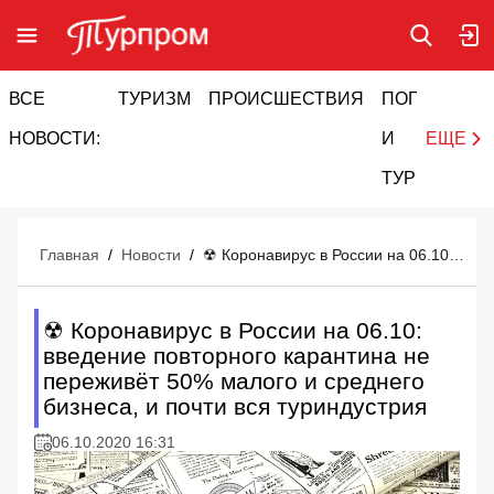
ВСЕ
ТУРИЗМ
ПРОИСШЕСТВИЯ
ПОГОДА
И
НОВОСТИ:
И
ЕЩЕ
ТУРИЗМ
Главная
/
Новости
/
☢ Коронавирус в России на 06.10: введение повторного карантина не переживёт 50% малого и среднего бизнеса, и почти вся туриндустрия
☢ Коронавирус в России на 06.10:
введение повторного карантина не
переживёт 50% малого и среднего
бизнеса, и почти вся туриндустрия
06.10.2020 16:31