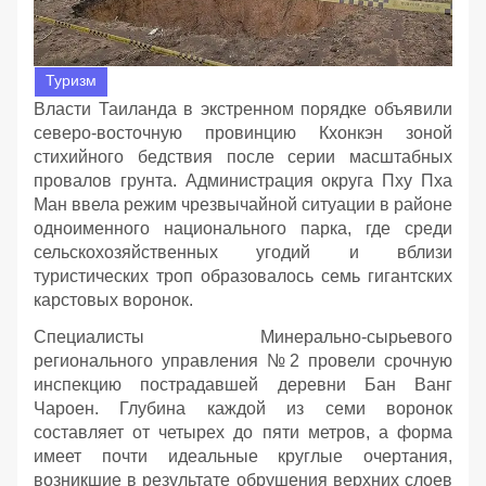
Туризм
Власти Таиланда в экстренном порядке объявили
северо-восточную провинцию Кхонкэн зоной
стихийного бедствия после серии масштабных
провалов грунта. Администрация округа Пху Пха
Ман ввела режим чрезвычайной ситуации в районе
одноименного национального парка, где среди
сельскохозяйственных угодий и вблизи
туристических троп образовалось семь гигантских
карстовых воронок.
Специалисты Минерально-сырьевого
регионального управления №2 провели срочную
инспекцию пострадавшей деревни Бан Ванг
Чароен. Глубина каждой из семи воронок
составляет от четырех до пяти метров, а форма
имеет почти идеальные круглые очертания,
возникшие в результате обрушения верхних слоев