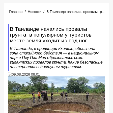
Главная
/
Новости
/
В Таиланде начались провалы грунта: в популярном у туристов месте земля уходит из-под ног
В Таиланде начались провалы
грунта: в популярном у туристов
месте земля уходит из-под ног
В Таиланде, в провинции Кхонкэн, объявлена
зона стихийного бедствия — в национальном
парке Пху Пха Ман образовалось семь
гигантских провалов грунта. Какие безопасные
альтернативы доступны туристам.
09.08.2026 08:01