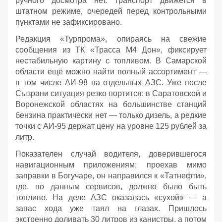
ручного досмотра нет. Транспорт движется в
штатном режиме, очередей перед контрольными
пунктами не зафиксировано.
Редакция «Турпрома», опираясь на свежие
сообщения из ТК «Трасса М4 Дон», фиксирует
нестабильную картину с топливом. В Самарской
области ещё можно найти полный ассортимент —
в том числе АИ‑98 на отдельных АЗС. Уже после
Сызрани ситуация резко портится: в Саратовской и
Воронежской областях на большинстве станций
бензина практически нет — только дизель, а редкие
точки с АИ‑95 держат цену на уровне 125 рублей за
литр.
Показателен случай водителя, доверившегося
навигационным приложениям: проехав мимо
заправки в Богучаре, он направился к «Татнефти»,
где, по данным сервисов, должно было быть
топливо. На деле АЗС оказалась «сухой» — а
запас хода уже таял на глазах. Пришлось
экстренно доливать 30 литров из канистры, а потом