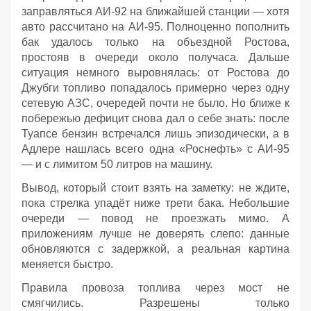
заправляться АИ‑92 на ближайшей станции — хотя
авто рассчитано на АИ‑95. Полноценно пополнить
бак удалось только на объездной Ростова,
простояв в очереди около получаса. Дальше
ситуация немного выровнялась: от Ростова до
Джубги топливо попадалось примерно через одну
сетевую АЗС, очередей почти не было. Но ближе к
побережью дефицит снова дал о себе знать: после
Туапсе бензин встречался лишь эпизодически, а в
Адлере нашлась всего одна «Роснефть» с АИ‑95
— и с лимитом 50 литров на машину.
Вывод, который стоит взять на заметку: не ждите,
пока стрелка упадёт ниже трети бака. Небольшие
очереди — повод не проезжать мимо. А
приложениям лучше не доверять слепо: данные
обновляются с задержкой, а реальная картина
меняется быстро.
Правила провоза топлива через мост не
смягчились. Разрешены только