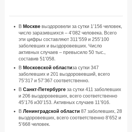
В
Москве
выздоровели за сутки 1’156 человек,
число заразившихся – 4’082 человека. Всего
эти цифры составляют 311’559 и 255’100
заболевших и выздоровевших. Число
активных случаев – превысило 50 тыс.,
составив 51’058.
В
Московской области
за сутки 347
заболевших и 201 выздоровевший, всего
75’317 и 57’367 соответственно.
В
Санкт-Петербурге
за сутки 411 заболевших
и 206 выздоровевших, всего соответственно
45’176 и30’153. Активных случаев 11’916.
В
Ленинградской области
87 заболевших, 28
выздоровевших, всего соответственно 8’652 и
5’668 человек.