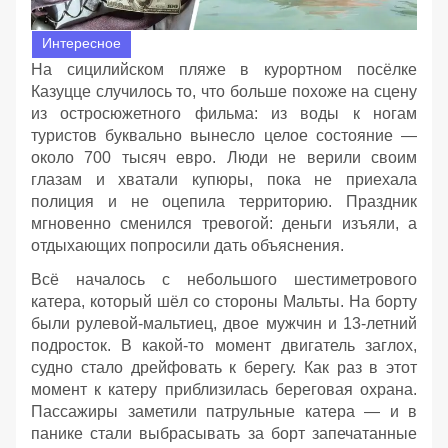
Интересное
На сицилийском пляже в курортном посёлке
Казуцце случилось то, что больше похоже на сцену
из остросюжетного фильма: из воды к ногам
туристов буквально вынесло целое состояние —
около 700 тысяч евро. Люди не верили своим
глазам и хватали купюры, пока не приехала
полиция и не оцепила территорию. Праздник
мгновенно сменился тревогой: деньги изъяли, а
отдыхающих попросили дать объяснения.
Всё началось с небольшого шестиметрового
катера, который шёл со стороны Мальты. На борту
были рулевой‑мальтиец, двое мужчин и 13‑летний
подросток. В какой‑то момент двигатель заглох,
судно стало дрейфовать к берегу. Как раз в этот
момент к катеру приблизилась береговая охрана.
Пассажиры заметили патрульные катера — и в
панике стали выбрасывать за борт запечатанные