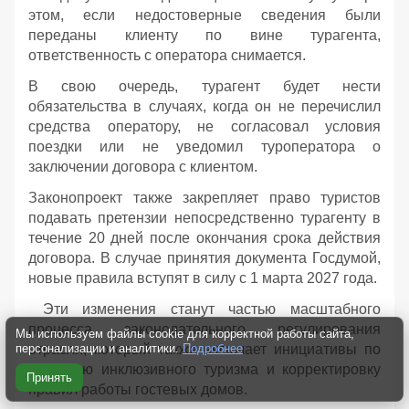
этом, если недостоверные сведения были
переданы клиенту по вине турагента,
ответственность с оператора снимается.
В свою очередь, турагент будет нести
обязательства в случаях, когда он не перечислил
средства оператору, не согласовал условия
поездки или не уведомил туроператора о
заключении договора с клиентом.
Законопроект также закрепляет право туристов
подавать претензии непосредственно турагенту в
течение 20 дней после окончания срока действия
договора. В случае принятия документа Госдумой,
новые правила вступят в силу с 1 марта 2027 года.
Эти изменения станут частью масштабного
процесса законодательного регулирования
Мы используем файлы cookie для корректной работы сайта,
персонализации и аналитики.
Подробнее
отрасли, который также включает инициативы по
развитию инклюзивного туризма и корректировку
Принять
правил работы гостевых домов.