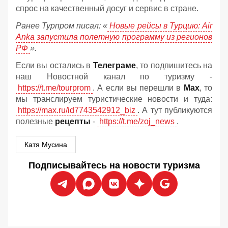
спрос на качественный досуг и сервис в стране.
Ранее Турпром писал: «
Новые рейсы в Турцию: Air
Anka запустила полетную программу из регионов
РФ
».
Если вы остались в
Телеграме
, то подпишитесь на
наш Новостной канал по туризму -
https://t.me/tourprom
. А если вы перешли в
Мах
, то
мы транслируем туристические новости и туда:
https://max.ru/id7743542912_biz
. А тут публикуются
полезные
рецепты
-
https://t.me/zoj_news
.
Катя Мусина
Подписывайтесь на новости туризма