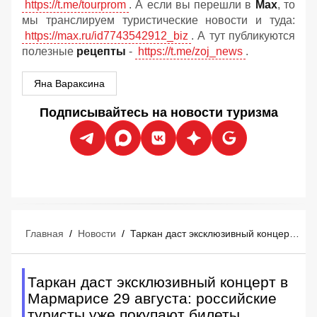
https://t.me/tourprom
. А если вы перешли в
Мах
, то
мы транслируем туристические новости и туда:
https://max.ru/id7743542912_biz
. А тут публикуются
полезные
рецепты
-
https://t.me/zoj_news
.
Яна Вараксина
Подписывайтесь на новости туризма
Главная
/
Новости
/
Таркан даст эксклюзивный концерт в Мармарисе 29 августа: российские туристы уже покупают билеты
Таркан даст эксклюзивный концерт в
Мармарисе 29 августа: российские
туристы уже покупают билеты