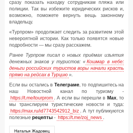
сразу показать находку сотрудникам пляжа или
полиции. Так вы избежите юридических рисков и,
возможно, поможете вернуть вещь законному
владельцу.
«Турпром» продолжает следить за развитием этой
невероятной истории. Как только появятся новые
подробности — мы сразу расскажем.
Ранее Турпром писал о новых приёмах изъятия
денежных знаков у туристов:
«
Кошмар в небе:
деньги российских туристов воры начали красть
прямо на рейсах в Турцию
».
Если вы остались в
Телеграме
, то подпишитесь на
наш Новостной канал по туризму -
https://t.me/tourprom
. А если вы перешли в
Мах
, то
мы транслируем туристические новости и туда:
https://max.ru/id7743542912_biz
. А тут публикуются
полезные
рецепты
-
https://t.me/zoj_news
.
Наталья Жадовец