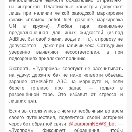
металлические ёмкости обязательно отправляют
на интроскоп. Пластиковые канистры допускают
лишь при наличии чёткой заводской маркировки
(знаки «пламя», petrol, fuel, gasoline, маркировка
UN в кружке). Любая тара, изначально
предназначенная для иных жидкостей (из‑под
AdBlue, бытовой химии, воды и т. п.), к провозу не
допускается — даже при наличии чека. Сотрудники
уверенно выявляют несоответствия, а при
подозрениях привлекают полицию.
Эксперты «Турпрома» советуют не рассчитывать
на удачу: держите бак не ниже четверти объёма,
заранее отмечайте АЗС на маршруте и, если
берёте топливо про запас, — только в
разрешённой таре. Это избавит от стресса и
лишних трат.
Если вы столкнулись с чем-то необычным во врем
своего путешествия, поделитесь своей историей
через бот обратной связи
@tourpromNEWS_bot
—
«Турпром» фиксирует обращения, чтобы