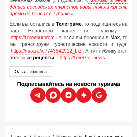
денежных знаков у туристов:
«
Кошмар в небе:
деньги российских туристов воры начали красть
прямо на рейсах в Турцию
».
Если вы остались в
Телеграме
, то подпишитесь на
наш Новостной канал по туризму -
https://t.me/tourprom
. А если вы перешли в
Мах
, то
мы транслируем туристические новости и туда:
https://max.ru/id7743542912_biz
. А тут публикуются
полезные
рецепты
-
https://t.me/zoj_news
.
Ольга Тихонова
Подписывайтесь на новости туризма
Главная
/
Новости
/
Ночное небо Шри-Ланки взорвётся огнями: остров запустил для туристов мегафестиваль змеев