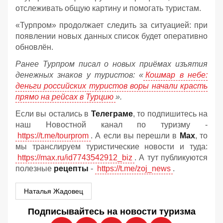
отслеживать общую картину и помогать туристам.
«Турпром» продолжает следить за ситуацией: при
появлении новых данных список будет оперативно
обновлён.
Ранее Турпром писал о новых приёмах изъятия
денежных знаков у туристов:
«
Кошмар в небе:
деньги российских туристов воры начали красть
прямо на рейсах в Турцию
».
Если вы остались в
Телеграме
, то подпишитесь на
наш Новостной канал по туризму -
https://t.me/tourprom
. А если вы перешли в
Мах
, то
мы транслируем туристические новости и туда:
https://max.ru/id7743542912_biz
. А тут публикуются
полезные
рецепты
-
https://t.me/zoj_news
.
Наталья Жадовец
Подписывайтесь на новости туризма