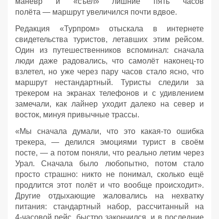
манёвр и «съел» лишние пять часов
полёта — маршрут увеличился почти вдвое.
Редакция «Турпром» отыскала в интернете
свидетельства туристов, летавших этим рейсом.
Один из путешественников вспоминал: сначала
люди даже радовались, что самолёт наконец‑то
взлетел, но уже через пару часов стало ясно, что
маршрут нестандартный. Туристы следили за
трекером на экранах телефонов и с удивлением
замечали, как лайнер уходит далеко на север и
восток, минуя привычные трассы.
«Мы сначала думали, что это какая‑то ошибка
трекера, — делился эмоциями турист в своём
посте, — а потом поняли, что реально летим через
Урал. Сначала было любопытно, потом стало
просто страшно: никто не понимал, сколько ещё
продлится этот полёт и что вообще происходит».
Другие отдыхающие жаловались на нехватку
питания: стандартный набор, рассчитанный на
4‑часовой рейс, быстро закончился, и в последние