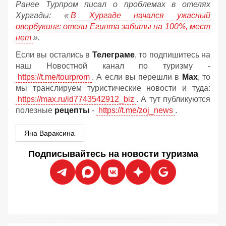
Ранее Турпром писал о проблемах в отелях
Хургады: «
В Хургаде начался ужасный
овербукинг: отели Египта забиты на 100%, мест
нет
».
Если вы остались в
Телеграме
, то подпишитесь на
наш Новостной канал по туризму -
https://t.me/tourprom
. А если вы перешли в
Мах
, то
мы транслируем туристические новости и туда:
https://max.ru/id7743542912_biz
. А тут публикуются
полезные
рецепты
-
https://t.me/zoj_news
.
Яна Вараксина
Подписывайтесь на новости туризма