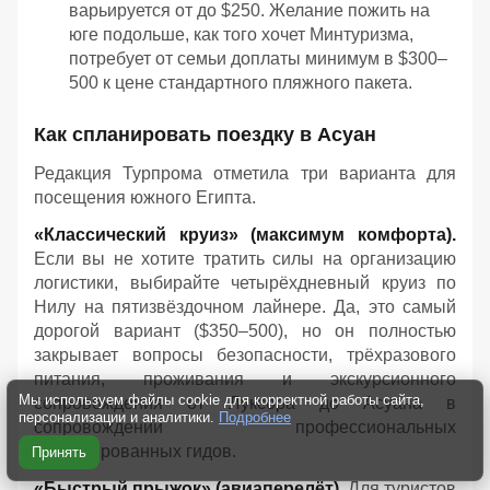
варьируется от до $250. Желание пожить на
юге подольше, как того хочет Минтуризма,
потребует от семьи доплаты минимум в $300–
500 к цене стандартного пляжного пакета.
Как спланировать поездку в Асуан
Редакция Турпрома отметила три варианта для
посещения южного Египта.
«Классический круиз» (максимум комфорта).
Если вы не хотите тратить силы на организацию
логистики, выбирайте четырёхдневный круиз по
Нилу на пятизвёздочном лайнере. Да, это самый
дорогой вариант ($350–500), но он полностью
закрывает вопросы безопасности, трёхразового
питания, проживания и экскурсионного
Мы используем файлы cookie для корректной работы сайта,
сопровождения от Луксора до Асуана в
персонализации и аналитики.
Подробнее
сопровождении профессиональных
лицензированных гидов.
Принять
«Быстрый прыжок» (авиаперелёт).
Для туристов