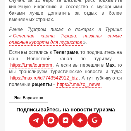
случай: за 10 евро за шезлонг, риск подхватить
кишечную инфекцию и соседство с мусорными
баками лучше доплатить за отдых в более
вменяемых странах.
Ранее Турпром писал о пожарах в Турции:
«
Огненная карта Турции: названы самые
опасные курорты для туристов
».
Если вы остались в
Телеграме
, то подпишитесь на
наш Новостной канал по туризму -
https://t.me/tourprom
. А если вы перешли в
Мах
, то
мы транслируем туристические новости и туда:
https://max.ru/id7743542912_biz
. А тут публикуются
полезные
рецепты
-
https://t.me/zoj_news
.
Яна Вараксина
Подписывайтесь на новости туризма