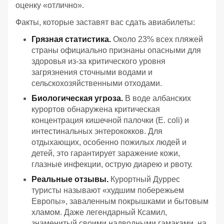
оценку «отлично».
Факты, которые заставят вас сдать авиабилеты:
Грязная статистика.
Около 23% всех пляжей
страны официально признаны опасными для
здоровья из-за критического уровня
загрязнения сточными водами и
сельскохозяйственными отходами.
Биологическая угроза.
В воде албанских
курортов обнаружена критическая
концентрация кишечной палочки (E. coli) и
интестинальных энтерококков. Для
отдыхающих, особенно пожилых людей и
детей, это гарантирует заражение кожи,
глазные инфекции, острую диарею и рвоту.
Реальные отзывы.
Курортный Дуррес
туристы называют «худшим побережьем
Европы», заваленным покрышками и бытовым
хламом. Даже легендарный Ксамил,
знаменитый своими надводными гамаками, на