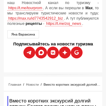
наш Новостной канал по туризму -
https://t.me/tourprom
. А если вы перешли в
Мах
, то
мы транслируем туристические новости и туда:
https://max.ru/id7743542912_biz
. А тут публикуются
полезные
рецепты
-
https://t.me/zoj_news
.
Яна Вараксина
Подписывайтесь на новости туризма
Главная
/
Новости
/
Вместо коротких экскурсий долгий отпуск: Египет раскрыл новые планы на Асуан
Вместо коротких экскурсий долгий