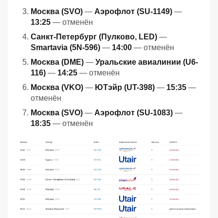
Москва (SVO)
—
Аэрофлот (SU-1149)
—
13:25
— отменён
Санкт-Петербург (Пулково, LED)
—
Smartavia (5N-596)
—
14:00
— отменён
Москва (DME)
—
Уральские авиалинии (U6-
116)
—
14:25
— отменён
Москва (VKO)
—
ЮТэйр (UT-398)
—
15:35
—
отменён
Москва (SVO)
—
Аэрофлот (SU-1083)
—
18:35
— отменён