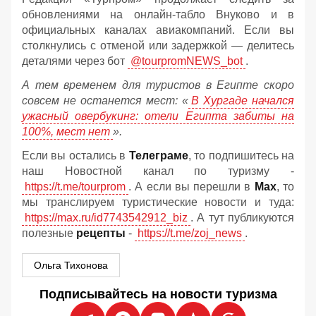
обновлениями на онлайн‑табло Внуково и в
официальных каналах авиакомпаний. Если вы
столкнулись с отменой или задержкой — делитесь
деталями через бот
@tourpromNEWS_bot
.
А тем временем для туристов в Египте скоро
совсем не останется мест: «
В Хургаде начался
ужасный овербукинг: отели Египта забиты на
100%, мест нет
».
Если вы остались в
Телеграме
, то подпишитесь на
наш Новостной канал по туризму -
https://t.me/tourprom
. А если вы перешли в
Мах
, то
мы транслируем туристические новости и туда:
https://max.ru/id7743542912_biz
. А тут публикуются
полезные
рецепты
-
https://t.me/zoj_news
.
Ольга Тихонова
Подписывайтесь на новости туризма