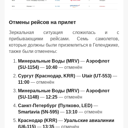
Отмены рейсов на прилет
Зеркальная ситуация сложилась и с
прибывающими рейсами. Семь самолетов,
которые должны были приземлиться в Геленджике,
также были отменены:
Минеральные Воды (MRV)
—
Аэрофлот
(SU-1154)
—
10:40
— отменён
Сургут (Краснодар, KRR)
—
Utair (UT-553)
—
11:00
— отменён
Минеральные Воды (MRV)
—
Аэрофлот
(SU-1148)
—
12:25
— отменён
Санкт-Петербург (Пулково, LED)
—
Smartavia (5N-595)
—
13:10
— отменён
Краснодар (KRR)
—
Уральские авиалинии
(U6-115)
—
13:35
— отменён