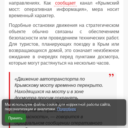
направлениях. Как
сообщает
канал «Крымский
мост: оперативная информация», мера носит
временный характер.
Подобные остановки движения на стратегическом
объекте обычно связаны с обеспечением
безопасности или проведением технических работ.
Для туристов, планирующих поездку в Крым или
возвращающихся домой, это означает неизбежное
ожидание в очередях перед пунктами досмотра,
которые могут растянуться на несколько часов.
«Движение автотранспорта по
Крымскому мосту временно перекрыто.
Находящихся на мосту и в зоне
досмотра просим сохранять
спокойствие и следовать указаниям
Мы используем файлы cookie для корректной работы сайта,
персонализации и аналитики.
Подробнее
сотрудников транспортной
безопасности», — говорится в
Принять
официальном сообщении оперативного