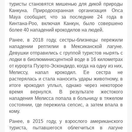
туристы становятся мишенью для дикой природы
Канкуна. Природоохранная организация Onca
Maya сообщает, что за последние 24 года в
Кинтана-Роо, включая Канкун, было совершено
более 40 нападений крокодилов на людей.
Ранее, в 2018 году, сестры-близнецы пережили
нападении рептилии в Мексиканской лагуне.
Девушки отправились с группой туристов нырять с
лодки в биолюминисцентной воде в 16 километрах
от курорта Пуэрто-Эскондидо, когда на одну из них,
Мелиссу, напал крокодил. Ее сестра не
растерялась и стала наносить удары животному, в
итоге крокодил уплыл, однако через некоторое
время вернулся. В результате жестокого
нападения Мелисса попала в больницу в тяжелом
состоянии, где пережила сепсис, а затем впала в
кому.
Ранее, в 2015 году, у взрослого американского
туриста, пытавшегося облегчиться в лагуне