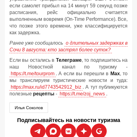
если самолет прибыл на 14 минут 59 секунд позже
расписания, рейс официально считается
выполненным вовремя (On-Time Performance). Все,
что позже этого времени, уже классифицируется
как задержка.
Ранее уже сообщалось
о длительных задержках в
Сочи 8 августа: кто застрял более суток?
Если вы остались в
Телеграме
, то подпишитесь на
наш Новостной канал по туризму -
https://t.me/tourprom
. А если вы перешли в
Мах
, то
мы транслируем туристические новости и туда:
https://max.ru/id7743542912_biz
. А тут публикуются
полезные
рецепты
-
https://t.me/zoj_news
.
Илья Соколов
Подписывайтесь на новости туризма