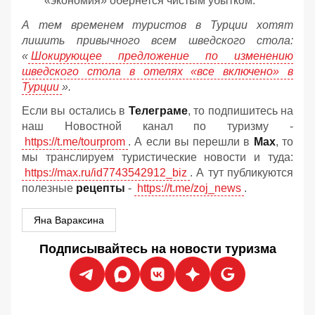
«экономия» обернется чистым убытком.
А тем временем туристов в Турции хотят
лишить привычного всем шведского стола:
«
Шокирующее предложение по изменению
шведского стола в отелях «все включено» в
Турции
».
Если вы остались в
Телеграме
, то подпишитесь на
наш Новостной канал по туризму -
https://t.me/tourprom
. А если вы перешли в
Мах
, то
мы транслируем туристические новости и туда:
https://max.ru/id7743542912_biz
. А тут публикуются
полезные
рецепты
-
https://t.me/zoj_news
.
Яна Вараксина
Подписывайтесь на новости туризма