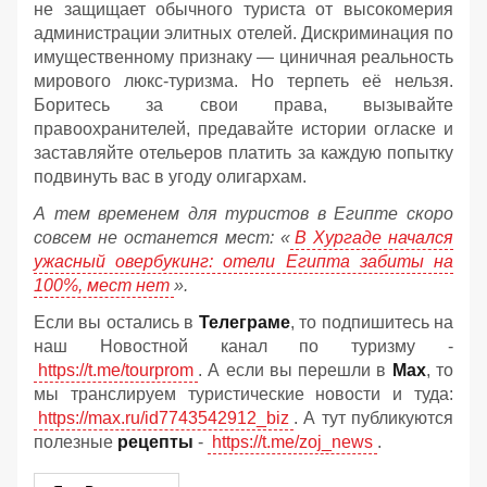
не защищает обычного туриста от высокомерия
администрации элитных отелей. Дискриминация по
имущественному признаку — циничная реальность
мирового люкс-туризма. Но терпеть её нельзя.
Боритесь за свои права, вызывайте
правоохранителей, предавайте истории огласке и
заставляйте отельеров платить за каждую попытку
подвинуть вас в угоду олигархам.
А тем временем для туристов в Египте скоро
совсем не останется мест: «
В Хургаде начался
ужасный овербукинг: отели Египта забиты на
100%, мест нет
».
Если вы остались в
Телеграме
, то подпишитесь на
наш Новостной канал по туризму -
https://t.me/tourprom
. А если вы перешли в
Мах
, то
мы транслируем туристические новости и туда:
https://max.ru/id7743542912_biz
. А тут публикуются
полезные
рецепты
-
https://t.me/zoj_news
.