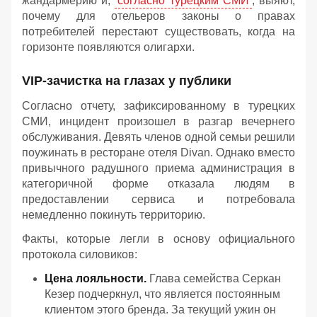
жандармерию и,
согласно турецким СМИ
, выяют,
почему для отельеров законы о правах
потребителей перестают существовать, когда на
горизонте появляются олигархи.
VIP-зачистка на глазах у публики
Согласно отчету, зафиксированному в турецких
СМИ, инцидент произошел в разгар вечернего
обслуживания. Девять членов одной семьи решили
поужинать в ресторане отеля Divan. Однако вместо
привычного радушного приема администрация в
категоричной форме отказала людям в
предоставлении сервиса и потребовала
немедленно покинуть территорию.
Факты, которые легли в основу официального
протокола силовиков:
Цена лояльности.
Глава семейства Серкан
Кезер подчеркнул, что является постоянным
клиентом этого бренда. За текущий ужин он