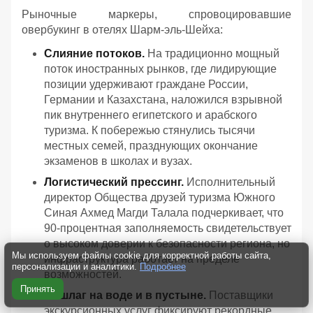
Рыночные маркеры, спровоцировавшие
овербукинг в отелях Шарм-эль-Шейха:
Слияние потоков.
На традиционно мощный
поток иностранных рынков, где лидирующие
позиции удерживают граждане России,
Германии и Казахстана, наложился взрывной
пик внутреннего египетского и арабского
туризма. К побережью стянулись тысячи
местных семей, празднующих окончание
экзаменов в школах и вузах.
Логистический прессинг.
Исполнительный
директор Общества друзей туризма Южного
Синая Ахмед Магди Талала подчеркивает, что
90-процентная заполняемость свидетельствует
о высоком доверии к безопасности региона, но
Мы используем файлы cookie для корректной работы сайта,
инфраструктура работает на пределе
персонализации и аналитики.
Подробнее
возможностей.
Принять
Аншлаг на воде и в пустыне.
Поставщики
экскурсионных услуг фиксируют рекордные