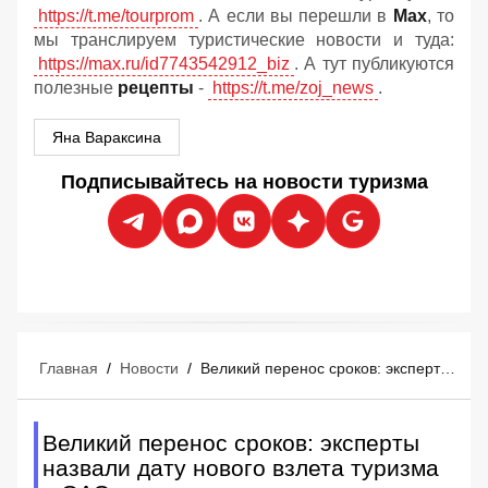
https://t.me/tourprom
. А если вы перешли в
Мах
, то
мы транслируем туристические новости и туда:
https://max.ru/id7743542912_biz
. А тут публикуются
полезные
рецепты
-
https://t.me/zoj_news
.
Яна Вараксина
Подписывайтесь на новости туризма
Главная
/
Новости
/
Великий перенос сроков: эксперты назвали дату нового взлета туризма в ОАЭ
Великий перенос сроков: эксперты
назвали дату нового взлета туризма