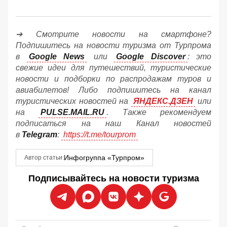
➔ Смотрите новости на смартфоне?
Подпишитесь на новости туризма от Турпрома
в
Google News
или
Google Discover
: это
свежие идеи для путешествий, туристические
новости и подборки по распродажам туров и
авиабилетов! Либо подпишитесь на канал
туристических новостей на
ЯНДЕКС.ДЗЕН
или
на
PULSE.MAIL.RU
. Также рекомендуем
подписаться на наш Канал новостей
в
Telegram
:
https://t.me/tourprom
Инфогруппа «Турпром»
Автор статьи:
Подписывайтесь на новости туризма