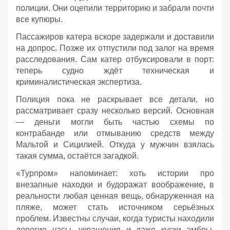
полиции. Они оцепили территорию и забрали почти
все купюры.
Пассажиров катера вскоре задержали и доставили
на допрос. Позже их отпустили под залог на время
расследования. Сам катер отбуксировали в порт:
теперь судно ждёт техническая и
криминалистическая экспертиза.
Полиция пока не раскрывает все детали, но
рассматривает сразу несколько версий. Основная
— деньги могли быть частью схемы по
контрабанде или отмыванию средств между
Мальтой и Сицилией. Откуда у мужчин взялась
такая сумма, остаётся загадкой.
«Турпром» напоминает: хоть истории про
внезапные находки и будоражат воображение, в
реальности любая ценная вещь, обнаруженная на
пляже, может стать источником серьёзных
проблем. Известны случаи, когда туристы находили
дорогие часы, украшения и даже куски амбры,