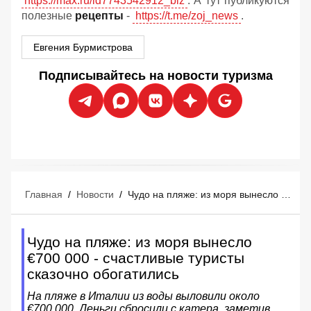
https://max.ru/id7743542912_biz
. А тут публикуются
полезные
рецепты
-
https://t.me/zoj_news
.
Евгения Бурмистрова
Подписывайтесь на новости туризма
Главная
/
Новости
/
Чудо на пляже: из моря вынесло €700 000 - счастливые туристы сказочно обогатились
Чудо на пляже: из моря вынесло
€700 000 - счастливые туристы
сказочно обогатились
На пляже в Италии из воды выловили около
€700 000. Деньги сбросили с катера, заметив