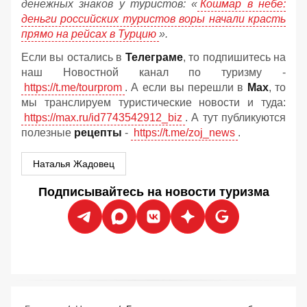
денежных знаков у туристов:
«
Кошмар в небе:
деньги российских туристов воры начали красть
прямо на рейсах в Турцию
».
Если вы остались в
Телеграме
, то подпишитесь на
наш Новостной канал по туризму -
https://t.me/tourprom
. А если вы перешли в
Мах
, то
мы транслируем туристические новости и туда:
https://max.ru/id7743542912_biz
. А тут публикуются
полезные
рецепты
-
https://t.me/zoj_news
.
Наталья Жадовец
Подписывайтесь на новости туризма