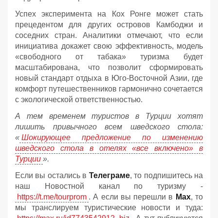
Успех эксперимента на Кох Ронге может стать
прецедентом для других островов Камбоджи и
соседних стран. Аналитики отмечают, что если
инициатива докажет свою эффективность, модель
«свободного от табака» туризма будет
масштабирована, что позволит сформировать
новый стандарт отдыха в Юго-Восточной Азии, где
комфорт путешественников гармонично сочетается
с экологической ответственностью.
А тем временем туристов в Турции хотят
лишить привычного всем шведского стола:
«
Шокирующее предложение по изменению
шведского стола в отелях «все включено» в
Турции
».
Если вы остались в
Телеграме
, то подпишитесь на
наш Новостной канал по туризму -
https://t.me/tourprom
. А если вы перешли в
Мах
, то
мы транслируем туристические новости и туда: