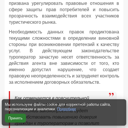
призвана урегулировать правовые отношения в
сфере защиты прав потребителей и повысить
прозрачность взаимодействия всех участников
туристического рынка.
Необходимость данных правок продиктована
текущими сложностями в определении виновной
стороны при возникновении претензий к качеству
услуг. В действующем законодательстве
туроператор зачастую несет ответственность за
действия агента вне зависимости от того, кто
именно допустил нарушение, что создает
правовую неопределенность и затрудняет контроль
за исполнением договорных обязательств.
Как отмечается в пояснительной
записке к документу, «реализация
Мы используем файлы cookie для корректной работы сайта,
персонализации и аналитики.
Подробнее
положений законопроекта будет
способствовать повышению доверия
Принять
граждан к туроператорам и позволит