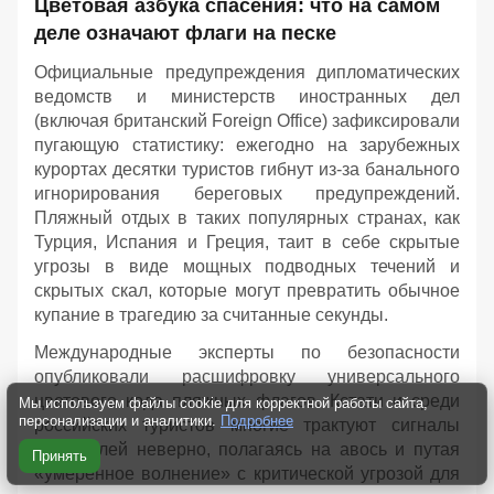
Цветовая азбука спасения: что на самом
деле означают флаги на песке
Официальные предупреждения дипломатических
ведомств и министерств иностранных дел
(включая британский Foreign Office) зафиксировали
пугающую статистику: ежегодно на зарубежных
курортах десятки туристов гибнут из-за банального
игнорирования береговых предупреждений.
Пляжный отдых в таких популярных странах, как
Турция, Испания и Греция, таит в себе скрытые
угрозы в виде мощных подводных течений и
скрытых скал, которые могут превратить обычное
купание в трагедию за считанные секунды.
Международные эксперты по безопасности
опубликовали расшифровку универсального
цветового кода пляжных флагов. Кстати и среди
Мы используем файлы cookie для корректной работы сайта,
персонализации и аналитики.
Подробнее
российских туристов многие трактуют сигналы
спасателей неверно, полагаясь на авось и путая
Принять
«умеренное волнение» с критической угрозой для