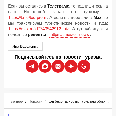
Если вы остались в
Телеграме
, то подпишитесь на
наш Новостной канал по туризму -
https://t.me/tourprom
. А если вы перешли в
Мах
, то
мы транслируем туристические новости и туда:
https://max.ru/id7743542912_biz
. А тут публикуются
полезные
рецепты
-
https://t.me/zoj_news
.
Яна Вараксина
Подписывайтесь на новости туризма
Главная
/
Новости
/
Код безопасности: туристам объяснили скрытую опасность цветных флагов в Турции