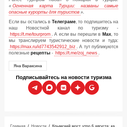
«
Огненная карта Турции: названы самые
опасные курорты для туристов
».
Если вы остались в
Телеграме
, то подпишитесь на
наш Новостной канал по туризму -
https://t.me/tourprom
. А если вы перешли в
Мах
, то
мы транслируем туристические новости и туда:
https://max.ru/id7743542912_biz
. А тут публикуются
полезные
рецепты
-
https://t.me/zoj_news
.
Яна Вараксина
Подписывайтесь на новости туризма
Главная
/
Новости
/
Крымский мост, утро 6 августа: как проехать без заторов, советы туриста по маршруту