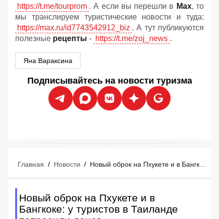
https://t.me/tourprom
. А если вы перешли в
Мах
, то
мы транслируем туристические новости и туда:
https://max.ru/id7743542912_biz
. А тут публикуются
полезные
рецепты
-
https://t.me/zoj_news
.
Яна Вараксина
Подписывайтесь на новости туризма
Главная
/
Новости
/
Новый оброк на Пхукете и в Бангкоке: у туристов в Таиланде попросили денег
Новый оброк на Пхукете и в
Бангкоке: у туристов в Таиланде