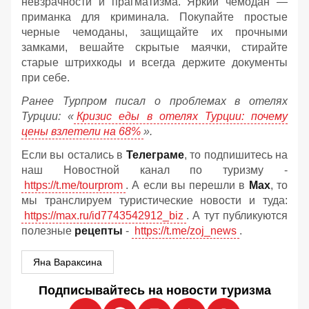
невзрачности и прагматизма. Яркий чемодан —
приманка для криминала. Покупайте простые
черные чемоданы, защищайте их прочными
замками, вешайте скрытые маячки, стирайте
старые штрихкоды и всегда держите документы
при себе.
Ранее Турпром писал о проблемах в отелях
Турции: «
Кризис еды в отелях Турции: почему
цены взлетели на 68%
».
Если вы остались в
Телеграме
, то подпишитесь на
наш Новостной канал по туризму -
https://t.me/tourprom
. А если вы перешли в
Мах
, то
мы транслируем туристические новости и туда:
https://max.ru/id7743542912_biz
. А тут публикуются
полезные
рецепты
-
https://t.me/zoj_news
.
Яна Вараксина
Подписывайтесь на новости туризма