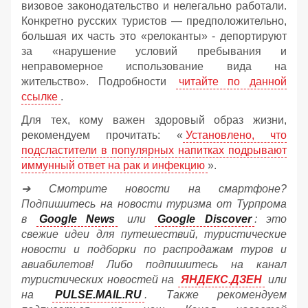
визовое законодательство и нелегально работали.
Конкретно русских туристов — предположительно,
большая их часть это «релоканты» - депортируют
за «нарушение условий пребывания и
неправомерное использование вида на
жительство». Подробности
читайте по данной
ссылке
.
Для тех, кому важен здоровый образ жизни,
рекомендуем прочитать: «
Установлено, что
подсластители в популярных напитках подрывают
иммунный ответ на рак и инфекцию
».
➔ Смотрите новости на смартфоне?
Подпишитесь на новости туризма от Турпрома
в
Google News
или
Google Discover
: это
свежие идеи для путешествий, туристические
новости и подборки по распродажам туров и
авиабилетов! Либо подпишитесь на канал
туристических новостей на
ЯНДЕКС.ДЗЕН
или
на
PULSE.MAIL.RU
. Также рекомендуем