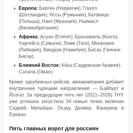
Европа:
Берген (Норвегия), Глазго
(Шотландия), Яссы (Румыния), Катовице
(Польша), Нант (Франция), Ньюкасл
(Великобритания).
Африка:
Асуан (Египет), Браззавиль (Конго),
Харгейса (Сомали), Ломе (Того), Монровия
(Либерия), Виндхук (Намибия), Бисау (Гвинея-
Бисау).
Ближний Восток:
Абха (Саудовская Аравия),
Салала (Оман).
Кроме зарубежных рейсов, авиакомпания добавит
внутренние турецкие направления — Байбурт и
Йозгат. За предыдущие пять лет (2021–2026) THY
уже успешно запустила 34 новые точки, включая
Сидней, Мельбурн, Осаку, Денвер, Ванкувер и
Ереван.
Пять главных ворот для россиян