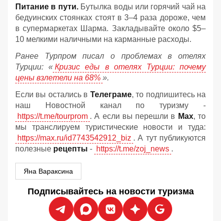
Питание в пути.
Бутылка воды или горячий чай на
бедуинских стоянках стоят в 3–4 раза дороже, чем
в супермаркетах Шарма. Закладывайте около $5–
10 мелкими наличными на карманные расходы.
Ранее Турпром писал о проблемах в отелях
Турции: «
Кризис еды в отелях Турции: почему
цены взлетели на 68%
».
Если вы остались в
Телеграме
, то подпишитесь на
наш Новостной канал по туризму -
https://t.me/tourprom
. А если вы перешли в
Мах
, то
мы транслируем туристические новости и туда:
https://max.ru/id7743542912_biz
. А тут публикуются
полезные
рецепты
-
https://t.me/zoj_news
.
Яна Вараксина
Подписывайтесь на новости туризма