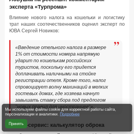
эксперта «Турпрома»
Влияние нового налога на кошельки и логистику
трат наших соотечественников оценил эксперт по
ЮВА Сергей Новиков:
«Введение отельного налога в размере
1% от стоимости номера напрямую
ударит по кошелькам российских
туристов, поскольку его придется
доплачивать наличными на стойке
регистрации отеля. Кроме того, налог
спровоцирует волну махинаций в мелких
гостевых домах, где хозяева начнут
завышать ставку сбора под предлогом
"новых правил для иностранцев"».
Мы используем файлы cookie для корректной работы сайта,
персонализации и аналитики.
Подробнее
Принять
Микро-сервис: калькулятор оброка