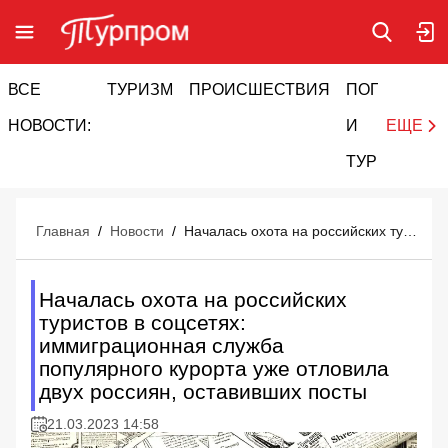
ВСЕ
ТУРИЗМ
ПРОИСШЕСТВИЯ
ПОГОДА
И
НОВОСТИ:
И
ЕЩЕ
ТУРИЗМ
Главная
/
Новости
/
Началась охота на российских туристов в соцсетях: иммиграционная служба популярного курорта уже отловила двух россиян, оставивших посты
Началась охота на российских
туристов в соцсетях:
иммиграционная служба
популярного курорта уже отловила
двух россиян, оставивших посты
21.03.2023 14:58