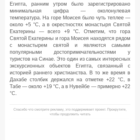
Египта, ранним утром было зарегистрировано
минимальная цифра — околонулевая
температура. На горе Моисея было чуть теплее —
около +5 °C, а в окрестностях монастыря Святой
Екатерины — всего +9 °C. Отметим, что гора
Святой Екатерины и гора Моисея находятся рядом
с монастырем святой и являются самыми
популярными достопримечательностями у
туристов на Синае. Это один из самых интересных
экскурсионных объектов Египта, связанный с
историей раннего христианства. В то же время в
Дахабе столбик держался на отметке +22 °C, в
Табе — около +19 °C, а в Нувейбе — примерно +22
°C.
Спасибо что смотрите рекламу, это поддерживает проект. Прокрутите,
чтобы продолжить читать