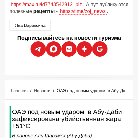
https://max.ru/id7743542912_biz
. А тут публикуются
полезные
рецепты
-
https://t.me/zoj_news
.
Яна Вараксина
Подписывайтесь на новости туризма
Главная
/
Новости
/
ОАЭ под новым ударом: в Абу-Даби зафиксирована убийственная жара +51°C
ОАЭ под новым ударом: в Абу-Даби
зафиксирована убийственная жара
+51°C
В районе Аль-Шавамех (Абу-Даби)