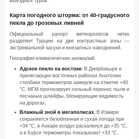
выездных туров.
Карта погодного шторма: от 40-градусного
пекла до грозовых ливней
Официальный рапорт метеорологов четко
разделяет Турцию на две контрастные зоны —
экстремальной засухи и внезапных наводнений.
География климатических аномалий:
Адское пекло на востоке.
В Диярбакыре и
прилегающих восточных районах Анатолии
столбики термометров замерли на отметке +40
°C. МГМ прогнозирует сильный перенос пыли и
песчаные шлейфы, блокирующие видимость
на дорогах.
Влажный зной в мегаполисах.
В Измире
сохраняется безоблачная и сухая погода при
+34 °C, в Анкаре воздух раскалился до +35 °C,
а в Бурсе термометры показывают +33 °C.