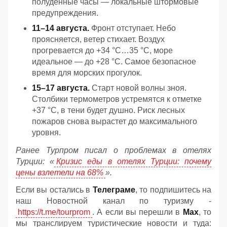
полуденные часы — локальные штормовые
предупреждения.
11–14 августа.
Фронт отступает. Небо
проясняется, ветер стихает. Воздух
прогревается до +34 °C…35 °C, море
идеальное — до +28 °C. Самое безопасное
время для морских прогулок.
15–17 августа.
Старт новой волны зноя.
Столбики термометров устремятся к отметке
+37 °C, в тени будет душно. Риск лесных
пожаров снова вырастет до максимального
уровня.
Ранее Турпром писал о проблемах в отелях
Турции: «
Кризис еды в отелях Турции: почему
цены взлетели на 68%
».
Если вы остались в
Телеграме
, то подпишитесь на
наш Новостной канал по туризму -
https://t.me/tourprom
. А если вы перешли в
Мах
, то
мы транслируем туристические новости и туда: