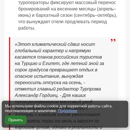
туроператоры фиксируют массовый перенос
бронирований на весенние месяцы (апрель–
июнь) и бархатный сезон (сентябрь–октябрь),
что вынуждает отели продлевать период
работы.
«Этот климатический сдвиг носит
глобальный характер и напрямую
касается планов российских туристов
на Турцию и Египет, где летний зной за
сорок градусов превращает отдых в
опасное испытание, вынуждая
переносить отпуска на осень, -
отметил главный редактор Турпрома
Александр Гордиец. - Для наших
путешественников массовый уход
Мы используем файлы cookie для корректной работы сайта,
европейцев из летней Антальи и
персонализации и аналитики.
Подробнее
Хургады с каждым годом увеличивает
Принять
шанс взять туры на июль и август по
хорошим ценам, однако в реальности и