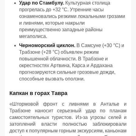
Удар по Стамбулу.
Культурная столица
прогрелась до +32 °C. Утренние часы
ознаменовались резкими локальными грозами
и ливнями, которые накрыли
преимущественно западные районы
мегаполиса.
Черноморский циклон.
В Самсуне (+30 °C) и
Трабзоне (+28 °C) объявлен режим
повышенной облачности. В Трабзоне и
окрестностях Артвина, Карса и Ардахана
прогнозируются сильные грозовые дожди,
способные вызвать оползни.
Капкан в горах Тавра
«Штормовой фронт с ливнями в Анталье и
Трабзоне наносит серьезный удар по планам
самостоятельных туристов. Из-за угрозы селей и
затоплений власти полностью заблокировали
доступ к популярным горным экскурсиям, каньонам