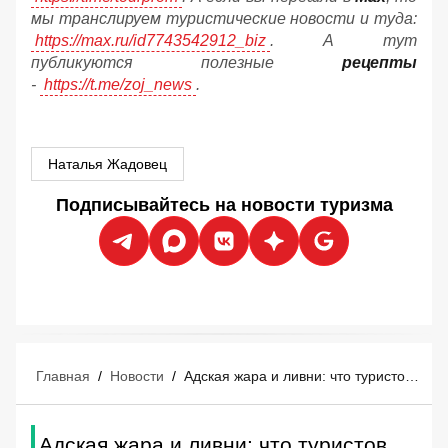
мы транслируем туристические новости и туда:
https://max.ru/id7743542912_biz
. А тут
публикуются полезные
рецепты
-
https://t.me/zoj_news
.
Наталья Жадовец
Подписывайтесь на новости туризма
Главная
/
Новости
/
Адская жара и ливни: что туристов ждёт в Турции
Адская жара и ливни: что туристов