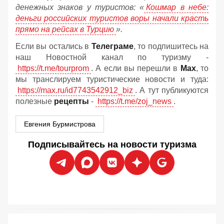
денежных знаков у туристов:
«
Кошмар в небе:
деньги российских туристов воры начали красть
прямо на рейсах в Турцию
».
Если вы остались в
Телеграме
, то подпишитесь на
наш Новостной канал по туризму -
https://t.me/tourprom
. А если вы перешли в
Мах
, то
мы транслируем туристические новости и туда:
https://max.ru/id7743542912_biz
. А тут публикуются
полезные
рецепты
-
https://t.me/zoj_news
.
Евгения Бурмистрова
Подписывайтесь на новости туризма