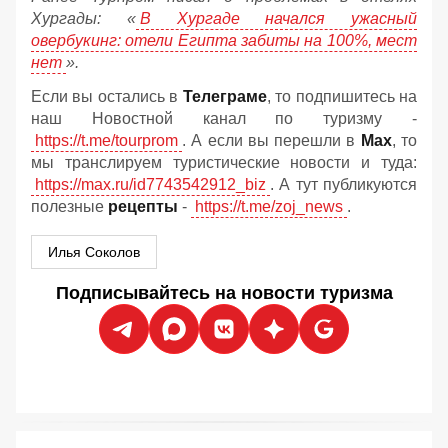
Хургады: «
В Хургаде начался ужасный
овербукинг: отели Египта забиты на 100%, мест
нет
».
Если вы остались в
Телеграме
, то подпишитесь на
наш Новостной канал по туризму -
https://t.me/tourprom
. А если вы перешли в
Мах
, то
мы транслируем туристические новости и туда:
https://max.ru/id7743542912_biz
. А тут публикуются
полезные
рецепты
-
https://t.me/zoj_news
.
Илья Соколов
Подписывайтесь на новости туризма