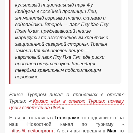
культовый национальный парк Фу
Крадуэнг в соседней провинции Леи,
знаменитый горными плато, скалами и
водопадами. Второй — парк Пху Као-Пху
Пхан Кхам, предлагающий пешие
маршруты по известняковым хребтам с
защищенной северной стороны. Третья
замена для любителей пещер —
карстовый парк Пху Пха Тэп, где риски
провалов отсутствуют благодаря
твердым гранитным подстилающим
породам».
Ранее Турпром писал о проблемах в отелях
Турции: «
Кризис еды в отелях Турции: почему
цены взлетели на 68%
».
Если вы остались в
Телеграме
, то подпишитесь на
наш Новостной канал по туризму -
https://t.me/tourprom
. А если вы перешли в
Мах
, то