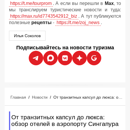
https://t.me/tourprom
. А если вы перешли в
Мах
, то
мы транслируем туристические новости и туда:
https://max.ru/id7743542912_biz
. А тут публикуются
полезные
рецепты
-
https://t.me/zoj_news
.
Илья Соколов
Подписывайтесь на новости туризма
Главная
/
Новости
/
От транзитных капсул до люкса: обзор отелей в аэропорту Сингапура
От транзитных капсул до люкса:
обзор отелей в аэропорту Сингапура