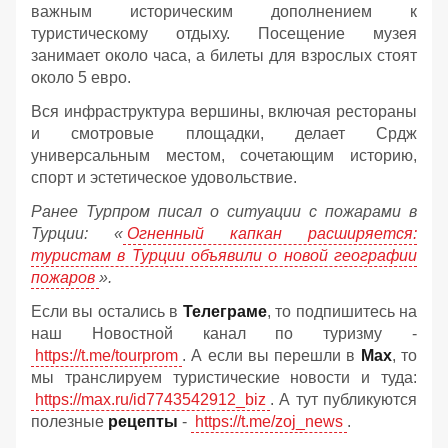
важным историческим дополнением к
туристическому отдыху. Посещение музея
занимает около часа, а билеты для взрослых стоят
около 5 евро.
Вся инфраструктура вершины, включая рестораны
и смотровые площадки, делает Срдж
универсальным местом, сочетающим историю,
спорт и эстетическое удовольствие.
Ранее Турпром писал о ситуации с пожарами в
Турции: «
Огненный капкан расширяется:
туристам в Турции объявили о новой географии
пожаров
».
Если вы остались в
Телеграме
, то подпишитесь на
наш Новостной канал по туризму -
https://t.me/tourprom
. А если вы перешли в
Мах
, то
мы транслируем туристические новости и туда:
https://max.ru/id7743542912_biz
. А тут публикуются
полезные
рецепты
-
https://t.me/zoj_news
.