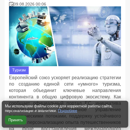
09.08.2026 00:06
Туризм
Европейский союз ускоряет реализацию стратегии
по созданию единой сети «умного» туризма,
которая объединит ключевые направления
континента в общую цифровую экосистему. Как
сообщает официальный портал ЕС, инициатива
Мы используем файлы cookie для корректной работы сайта,
направлена на эффективное управление
персонализации и аналитики.
Подробнее
туристическими потоками, поддержку устойчивого
Принять
роста и персонализацию опыта путешественников
на фоне восстановления международного