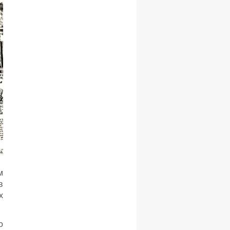
м
в
х
о