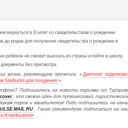
тем вернуться в Египет со свидетельством о рождении.
к до родов для получения свидетельства о рождении в
ии ребёнок не сможет выехать из страны и пойти в школу.
е документы без присмотра.
аз жизни, рекомендуем прочитать: «
Диетолог поделилас
м Starbucks для похудения
».
тфоне? Подпишитесь на новости туризма от Турпром
cover
: это свежие идеи для путешествий, туристически
дажам туров и авиабилетов! Либо подпишитесь на кана
ULSE.MAIL.RU
. Также рекомендуем подписаться на на
ps://t.me/tourprom