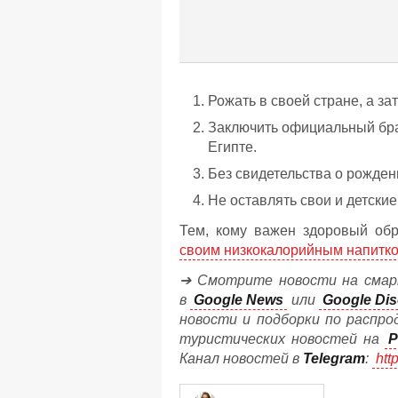
Рожать в своей стране, а за
Заключить официальный бра
Египте.
Без свидетельства о рожден
Не оставлять свои и детски
Тем, кому важен здоровый обр
своим низкокалорийным напитко
➔ Смотрите новости на смар
в
Google News
или
Google Dis
новости и подборки по распро
туристических новостей на
P
Канал новостей в
Telegram
:
htt