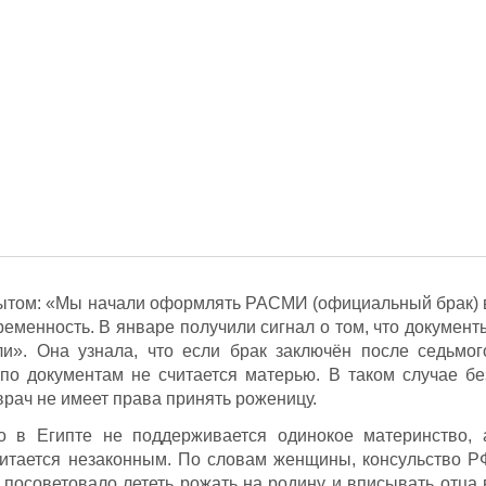
пытом: «Мы начали оформлять РАСМИ (официальный брак) 
еременность. В январе получили сигнал о том, что документ
ли». Она узнала, что если брак заключён после седьмог
по документам не считается матерью. В таком случае бе
рач не имеет права принять роженицу.
о в Египте не поддерживается одинокое материнство, 
читается незаконным. По словам женщины, консульство Р
посоветовало лететь рожать на родину и вписывать отца 