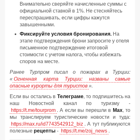
Внимательно сверяйте начисленные суммы с
официальной ставкой в 1%. Не стесняйтесь
переспрашивать, если цифры кажутся
завышенными.
Фиксируйте условия бронирования.
На
этапе подтверждения брони запросите у отеля
письменное подтверждение итоговой
стоимости с учетом налога, чтобы избежать
споров на месте.
Ранее Турпром писал о пожарах в Турции:
«
Огненная карта Турции: названы самые
опасные курорты для туристов
».
Если вы остались в
Телеграме
, то подпишитесь на
наш Новостной канал по туризму -
https://t.me/tourprom
. А если вы перешли в
Мах
, то
мы транслируем туристические новости и туда:
https://max.ru/id7743542912_biz
. А тут публикуются
полезные
рецепты
-
https://t.me/zoj_news
.