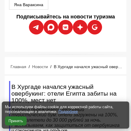
Яна Вараксина
Подписывайтесь на новости туризма
Главная
/
Новости
/
В Хургаде начался ужасный овербукинг: отели Египта забиты на 100%, мест нет
В Хургаде начался ужасный
овербукинг: отели Египта забиты на
100%, мест нет
Мы используем файлы cookie для корректной работы сайта,
Хургада переживает рекордный
персонализации и аналитики.
Подробнее
туристический бум: отели загружены на 100%,
цены взлетели до 30 000 рублей за ночь.
Принять
Рассказываем, как защититься от овербукинга
и сэкономить на отдыхе.