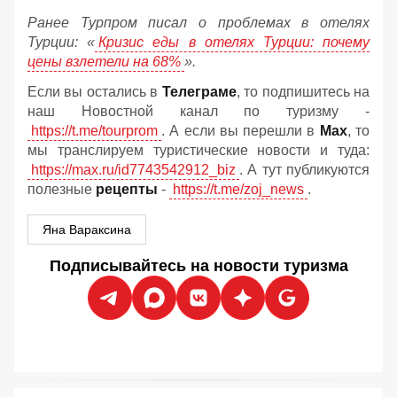
Ранее Турпром писал о проблемах в отелях
Турции: «
Кризис еды в отелях Турции: почему
цены взлетели на 68%
».
Если вы остались в
Телеграме
, то подпишитесь на
наш Новостной канал по туризму -
https://t.me/tourprom
. А если вы перешли в
Мах
, то
мы транслируем туристические новости и туда:
https://max.ru/id7743542912_biz
. А тут публикуются
полезные
рецепты
-
https://t.me/zoj_news
.
Яна Вараксина
Подписывайтесь на новости туризма