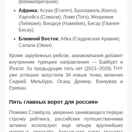
(Великобритания).
Африка:
Асуан (Египет), Браззавиль (Конго),
Харгейса (Сомали), Ломе (Того), Монровия
(Либерия), Виндхук (Намибия), Бисау (Гвинея-
Бисау).
Ближний Восток:
Абха (Саудовская Аравия),
Салала (Оман).
Кроме зарубежных рейсов, авиакомпания добавит
внутренние турецкие направления — Байбурт и
Йозгат. За предыдущие пять лет (2021–2026) THY
уже успешно запустила 34 новые точки, включая
Сидней, Мельбурн, Осаку, Денвер, Ванкувер и
Ереван.
Пять главных ворот для россиян
Помимо Стамбула, уверенно занимающего первую
строчку рейтинга, российские путешественники
активно используют еще четыре крупнейших
мировых авиахаба. Актуальную карту транзита