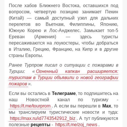
После хабов Ближнего Востока, оставшихся под
вопросом, четвертую позицию занимает Пекин
(Китай) — самый доступный узел для дальних
перелетов во Вьетнам, Филиппины, Японию,
Южную Корею и Лос-Анджелес. Замыкает топ-5
Ереван (Армения) — здесь туристы
пересаживаются на лоукостеры, чтобы добраться
в Италию, Грецию, Францию, на Кипр и в другие
страны Европы.
Ранее Турпром писал о ситуации с пожарами в
Турции: «
Огненный капкан расширяется:
туристам в Турции объявили о новой географии
пожаров
».
Если вы остались в
Телеграме
, то подпишитесь на
наш Новостной канал по туризму -
https://t.me/tourprom
. А если вы перешли в
Мах
, то
мы транслируем туристические новости и туда:
https://max.ru/id7743542912_biz
. А тут публикуются
полезные
рецепты
-
https://t.me/zoj_news
.