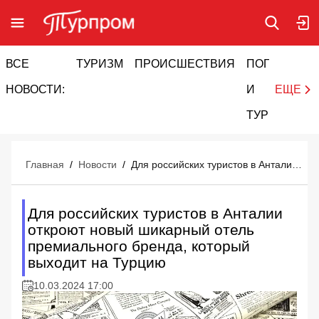
ВСЕ
ТУРИЗМ
ПРОИСШЕСТВИЯ
ПОГОДА
И
НОВОСТИ:
И
ЕЩЕ
ТУРИЗМ
Главная
/
Новости
/
Для российских туристов в Анталии откроют новый шикарный отель премиального бренда, который выходит на Турцию
Для российских туристов в Анталии
откроют новый шикарный отель
премиального бренда, который
выходит на Турцию
10.03.2024 17:00