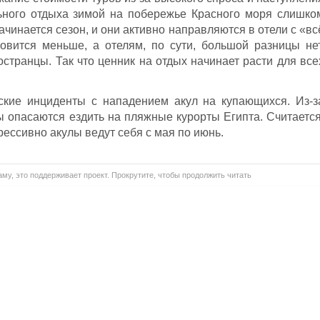
ьного отдыха зимой на побережье Красного моря слишко
начинается сезон, и они активно направляются в отели с «вс
овится меньше, а отелям, по сути, большой разницы нет
странцы. Так что ценник на отдых начинает расти для все
кие инциденты с нападением акул на купающихся. Из-з
ы опасаются ездить на пляжные курорты Египта. Считается
рессивно акулы ведут себя с мая по июнь.
му, это поддерживает проект. Прокрутите, чтобы продолжить читать