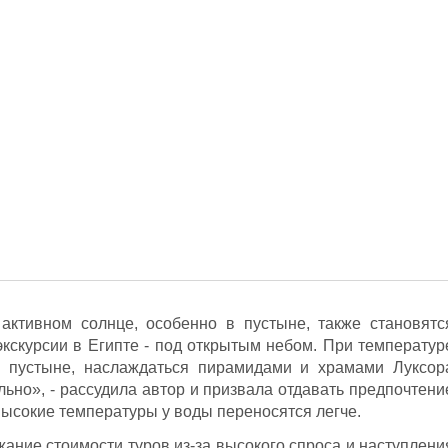
 активном солнце, особенно в пустыне, также становятс
экскурсии в Египте - под открытым небом. При температур
в пустыне, наслаждаться пирамидами и храмами Луксор
ельно», - рассудила автор и призвала отдавать предпочтени
высокие температуры у воды переносятся легче.
ание стоимости туров из-за высокого спроса и наступлени