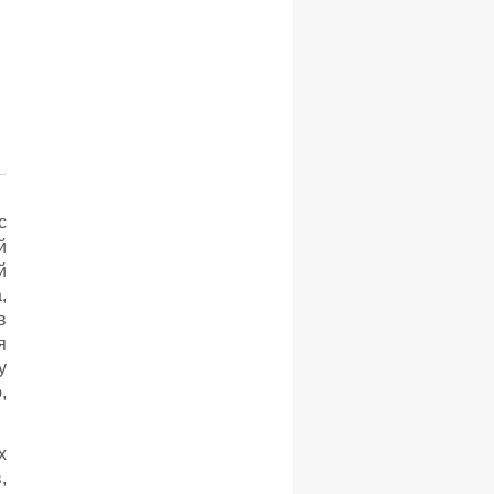
с
й
й
,
в
я
у
,
х
,