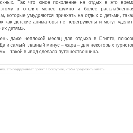
пускных. Так что юное поколение на отдых в это врем
Поэтому в отелях менее шумно и более расслабленна
ам, которые умудряются приехать на отдых с детьми, така
так как детские аниматоры не перегружены и могут уделит
 их детям».
чень даже неплохой месяц для отдыха в Египте, плюсо
Да и самый главный минус – жара – для некоторых туристо
м», - такой вывод сделала путешественница.
му, это поддерживает проект. Прокрутите, чтобы продолжить читать