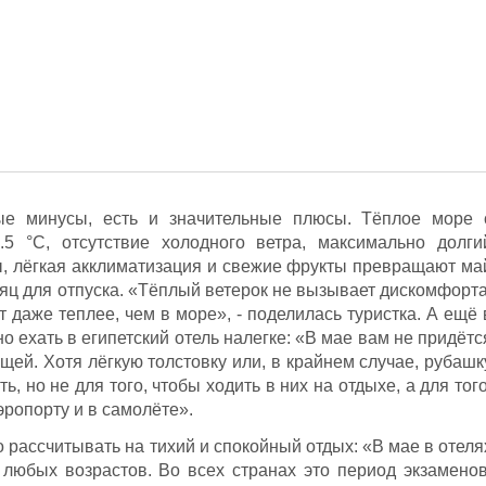
ые минусы, есть и значительные плюсы. Тёплое море 
5 °С, отсутствие холодного ветра, максимально долги
ы, лёгкая акклиматизация и свежие фрукты превращают ма
яц для отпуска. «Тёплый ветерок не вызывает дискомфорта
т даже теплее, чем в море», - поделилась туристка. А ещё 
 ехать в египетский отель налегке: «В мае вам не придётс
ещей. Хотя лёгкую толстовку или, в крайнем случае, рубашк
ь, но не для того, чтобы ходить в них на отдыхе, а для того
эропорту и в самолёте».
о рассчитывать на тихий и спокойный отдых: «В мае в отеля
любых возрастов. Во всех странах это период экзаменов