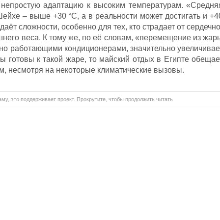
непростую адаптацию к высоким температурам. «Средня
ейхе – выше +30 °С, а в реальности может достигать и +4
здаёт сложности, особенно для тех, кто страдает от сердечно
него веса. К тому же, по её словам, «перемещение из жар
нно работающими кондиционерами, значительно увеличивае
ты готовы к такой жаре, то майский отдых в Египте обещае
, несмотря на некоторые климатические вызовы.
му, это поддерживает проект. Прокрутите, чтобы продолжить читать