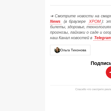
➔ Смотрите новости на смар
News
(в браузере
ХРОМ
): э
билеты, здоровье, технологиях
прогнозы, лайхаки о саде и ог
наш Канал новостей в
Telegra
Ольга Тихонова
Подписы
Спасибо что смотрите рекла