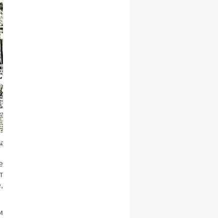
е
т
,
и