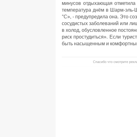
минусов отдыхающая отметила 
температура днём в Шарм-эль-Ш
°С», - предупредила она. Это со
сосудистых заболеваний или лиш
в холод, обусловленное постоя
риск простудиться». Если турис
быть насыщенным и комфортным
Спасибо что смотрите рекла