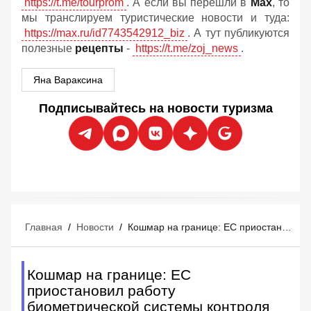
https://t.me/tourprom
. А если вы перешли в
Мах
, то
мы транслируем туристические новости и туда:
https://max.ru/id7743542912_biz
. А тут публикуются
полезные
рецепты
-
https://t.me/zoj_news
.
Яна Вараксина
Подписывайтесь на новости туризма
Главная
/
Новости
/
Кошмар на границе: ЕС приостановил работу биометрической системы контроля из-за очередей в аэропортах
Кошмар на границе: ЕС
приостановил работу
биометрической системы контроля