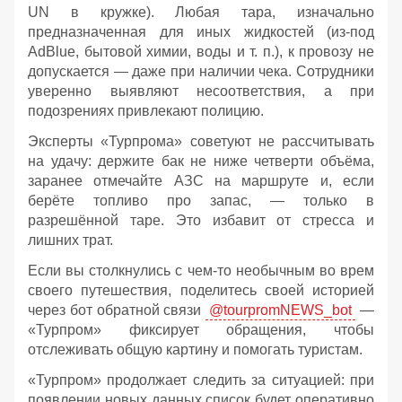
UN в кружке). Любая тара, изначально
предназначенная для иных жидкостей (из‑под
AdBlue, бытовой химии, воды и т. п.), к провозу не
допускается — даже при наличии чека. Сотрудники
уверенно выявляют несоответствия, а при
подозрениях привлекают полицию.
Эксперты «Турпрома» советуют не рассчитывать
на удачу: держите бак не ниже четверти объёма,
заранее отмечайте АЗС на маршруте и, если
берёте топливо про запас, — только в
разрешённой таре. Это избавит от стресса и
лишних трат.
Если вы столкнулись с чем-то необычным во врем
своего путешествия, поделитесь своей историей
через бот обратной связи
@tourpromNEWS_bot
—
«Турпром» фиксирует обращения, чтобы
отслеживать общую картину и помогать туристам.
«Турпром» продолжает следить за ситуацией: при
появлении новых данных список будет оперативно