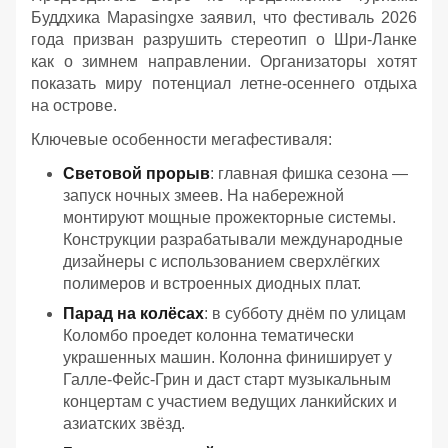
Буддхика Марasingхе заявил, что фестиваль 2026
года призван разрушить стереотип о Шри-Ланке
как о зимнем направлении. Организаторы хотят
показать миру потенциал летне-осеннего отдыха
на острове.
Ключевые особенности мегафестиваля:
Световой прорыв
: главная фишка сезона —
запуск ночных змеев. На набережной
монтируют мощные прожекторные системы.
Конструкции разрабатывали международные
дизайнеры с использованием сверхлёгких
полимеров и встроенных диодных плат.
Парад на колёсах
: в субботу днём по улицам
Коломбо проедет колонна тематически
украшенных машин. Колонна финиширует у
Галле-Фейс-Грин и даст старт музыкальным
концертам с участием ведущих ланкийских и
азиатских звёзд.