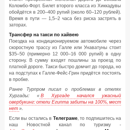
Коломбо-Форт. Билет второго класса из Хиккадувы
обойдётся в 200–400 рупий (около 60–120 рублей).
Время в пути — 1,5–2 часа без риска застрять в
заторах.
Трансфер на такси по хайвею
Поездка на кондиционируемом автомобиле через
скоростную трассу из Галле или Унаватуны стоит
$35–50 (примерно 12 000–16 000 рупий) в одну
сторону. В сумму входят пошлины за проезд по
платной дороге. Такси быстро домчит до города, но
на подступах к Галле-Фейс-Грин придётся постоять
в пробке.
Ранее Турпром писал о проблемах в отелях
Хургады: «
В Хургаде начался ужасный
овербукинг: отели Египта забиты на 100%, мест
нет
».
Если вы остались в
Телеграме
, то подпишитесь на
наш Новостной канал по туризму -