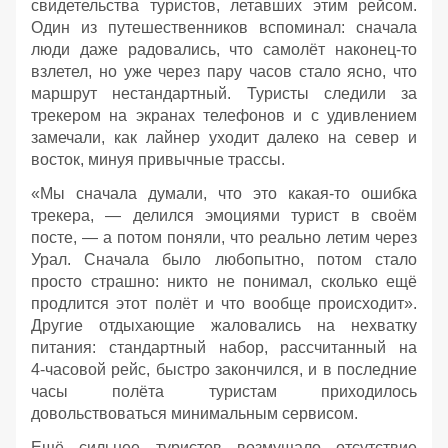
свидетельства туристов, летавших этим рейсом.
Один из путешественников вспоминал: сначала
люди даже радовались, что самолёт наконец‑то
взлетел, но уже через пару часов стало ясно, что
маршрут нестандартный. Туристы следили за
трекером на экранах телефонов и с удивлением
замечали, как лайнер уходит далеко на север и
восток, минуя привычные трассы.
«Мы сначала думали, что это какая‑то ошибка
трекера, — делился эмоциями турист в своём
посте, — а потом поняли, что реально летим через
Урал. Сначала было любопытно, потом стало
просто страшно: никто не понимал, сколько ещё
продлится этот полёт и что вообще происходит».
Другие отдыхающие жаловались на нехватку
питания: стандартный набор, рассчитанный на
4‑часовой рейс, быстро закончился, и в последние
часы полёта туристам приходилось
довольствоваться минимальным сервисом.
Ещё сильнее туристов возмущало отсутствие