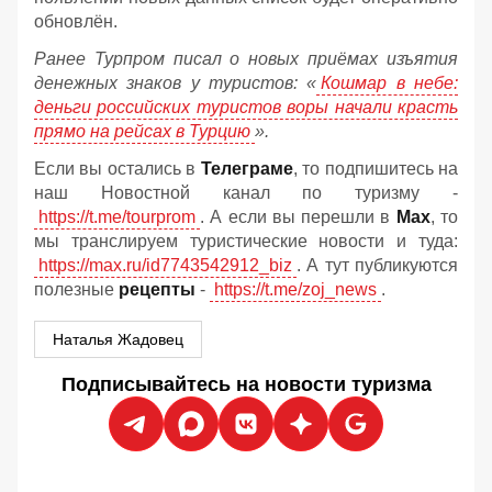
обновлён.
Ранее Турпром писал о новых приёмах изъятия
денежных знаков у туристов:
«
Кошмар в небе:
деньги российских туристов воры начали красть
прямо на рейсах в Турцию
».
Если вы остались в
Телеграме
, то подпишитесь на
наш Новостной канал по туризму -
https://t.me/tourprom
. А если вы перешли в
Мах
, то
мы транслируем туристические новости и туда:
https://max.ru/id7743542912_biz
. А тут публикуются
полезные
рецепты
-
https://t.me/zoj_news
.
Наталья Жадовец
Подписывайтесь на новости туризма