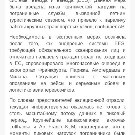
системы въезда и выезда (EES). Данная мера
была введена из-за критической нагрузки на
пограничные службы, вызванной летним
туристическим сезоном, что привело к параличу
работы крупных транспортных узлов, сообщает AP.
Необходимость в экстренных мерах возникла
после того, как внедрение системы EES,
требующей обязательного сканирования лиц и
отпечатков пальцев у граждан стран, не входящих
в ЕС, спровоцировало многочасовые очереди в
аэропортах Франкфурта, Парижа, Амстердама и
Милана. Ситуация привела к массовым
опозданиям на рейсы и серьезным сбоям в
логистике авиаперевозчиков.
По словам представителей авиационной отрасли,
текущая инфраструктура оказалась не готова к
столь масштабному потоку данных в пиковый
период. Крупнейшие авиакомпании, включая
Lufthansa и Air France-KLM, подтвердили, что в
моменты пиковых нагрузок пограничники были