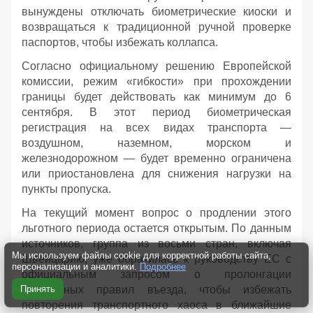
вынуждены отключать биометрические киоски и
возвращаться к традиционной ручной проверке
паспортов, чтобы избежать коллапса.
Согласно официальному решению Европейской
комиссии, режим «гибкости» при прохождении
границы будет действовать как минимум до 6
сентября. В этот период биометрическая
регистрация на всех видах транспорта —
воздушном, наземном, морском и
железнодорожном — будет временно ограничена
или приостановлена для снижения нагрузки на
пункты пропуска.
На текущий момент вопрос о продлении этого
льготного периода остается открытым. По данным
источников, группа из восьми стран, включая
Мы используем файлы cookie для корректной работы сайта,
Швейцарию, уже обратилась к руководству ЕС с
персонализации и аналитики.
Подробнее
официальным запросом о пролонгации
Принять
смягченных правил въезда, чтобы избежать
повторения транспортного хаоса в ближайшие