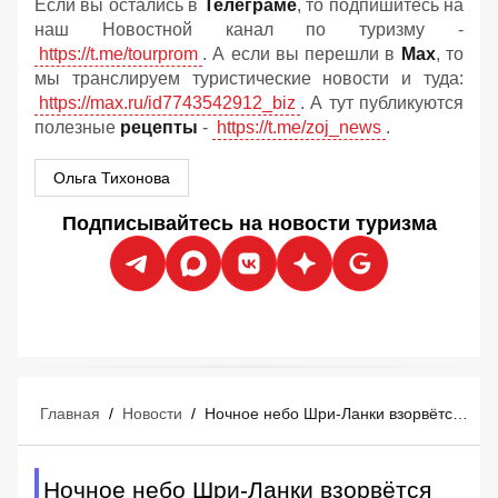
Если вы остались в
Телеграме
, то подпишитесь на
наш Новостной канал по туризму -
https://t.me/tourprom
. А если вы перешли в
Мах
, то
мы транслируем туристические новости и туда:
https://max.ru/id7743542912_biz
. А тут публикуются
полезные
рецепты
-
https://t.me/zoj_news
.
Ольга Тихонова
Подписывайтесь на новости туризма
Главная
/
Новости
/
Ночное небо Шри-Ланки взорвётся огнями: остров запустил для туристов мегафестиваль змеев
Ночное небо Шри-Ланки взорвётся