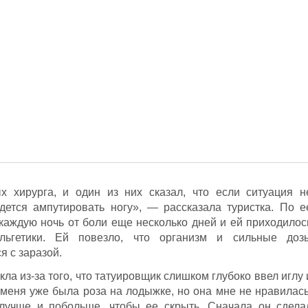
 хирурга, и один из них сказал, что если ситуация н
дется ампутировать ногу», — рассказала туристка. По е
 каждую ночь от боли еще несколько дней и ей приходилос
альгетики. Ей повезло, что организм и сильные доз
я с заразой.
кла из-за того, что татуировщик слишком глубоко ввел иглу 
 меня уже была роза на лодыжке, но она мне не нравилась
лучше и побольше, чтобы ее скрыть. Сначала он сдела