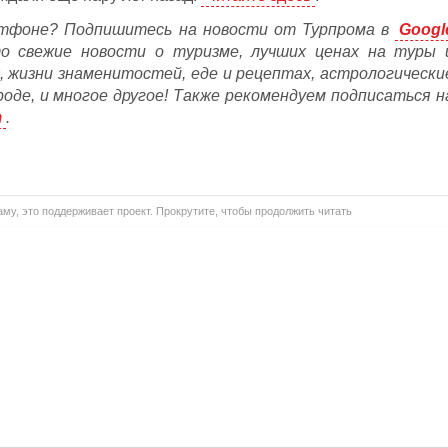
тфоне? Подпишитесь на новости от Турпрома в
Googl
то свежие новости о туризме, лучших ценах на туры 
, жизни знаменитостей, еде и рецептах, астрологически
ороде, и многое другое! Также рекомендуем подписаться н
m
.
му, это поддерживает проект. Прокрутите, чтобы продолжить читать