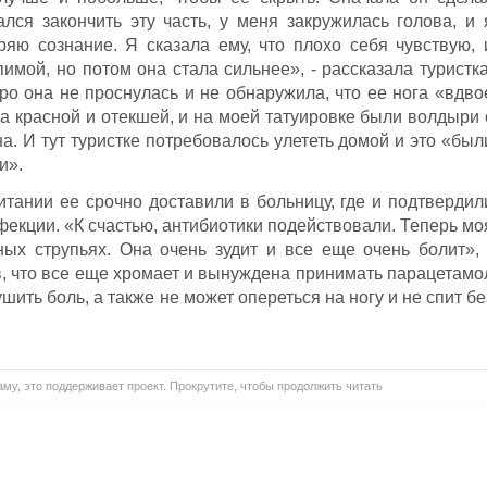
ался закончить эту часть, у меня закружилась голова, и 
еряю сознание. Я сказала ему, что плохо себя чувствую, 
имой, но потом она стала сильнее», - рассказала туристка
ро она не проснулась и не обнаружила, что ее нога «вдво
а красной и отекшей, и на моей татуировке были волдыри 
на. И тут туристке потребовалось улететь домой и это «был
и».
тании ее срочно доставили в больницу, где и подтвердил
екции. «К счастью, антибиотики подействовали. Теперь мо
ных струпьях. Она очень зудит и все еще очень болит», 
в, что все еще хромает и вынуждена принимать парацетамо
шить боль, а также не может опереться на ногу и не спит бе
му, это поддерживает проект. Прокрутите, чтобы продолжить читать