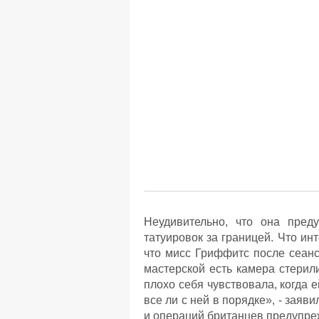
Неудивительно, что она пред
татуировок за границей. Что ин
что мисс Гриффитс после сеанс
мастерской есть камера стерил
плохо себя чувствовала, когда 
все ли с ней в порядке», - заяв
и операций британцев предупре