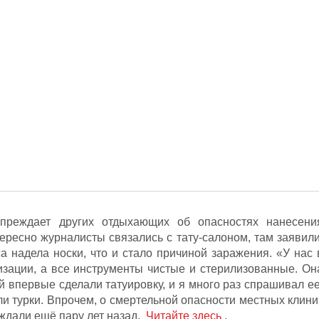
упреждает других отдыхающих об опасностях нанесени
тересно журналисты связались с тату-салоном, там заявили
а надела носки, что и стало причиной заражения. «У нас 
изации, а все инструменты чистые и стерилизованные. Он
ей впервые сделали татуировку, и я много раз спрашивал ее
или турки. Впрочем, о смертельной опасности местных клини
ждали ещё пару лет назад.
Читайте здесь
.