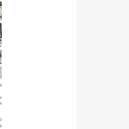
ь
и
о
в