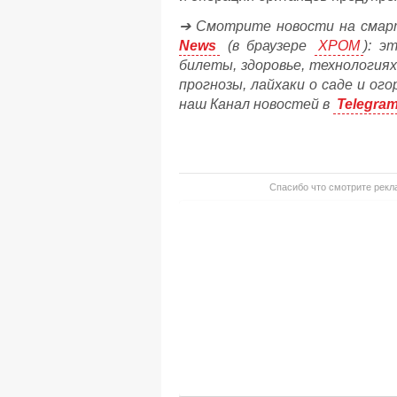
➔ Смотрите новости на смар
News
(в браузере
ХРОМ
): э
билеты, здоровье, технологиях
прогнозы, лайхаки о саде и ог
наш Канал новостей в
Telegra
Спасибо что смотрите рекла