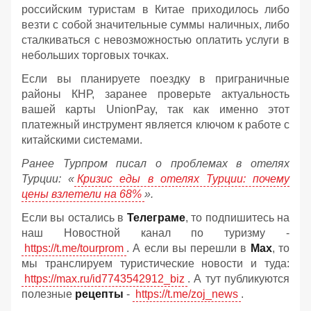
российским туристам в Китае приходилось либо
везти с собой значительные суммы наличных, либо
сталкиваться с невозможностью оплатить услуги в
небольших торговых точках.
Если вы планируете поездку в приграничные
районы КНР, заранее проверьте актуальность
вашей карты UnionPay, так как именно этот
платежный инструмент является ключом к работе с
китайскими системами.
Ранее Турпром писал о проблемах в отелях
Турции: «
Кризис еды в отелях Турции: почему
цены взлетели на 68%
».
Если вы остались в
Телеграме
, то подпишитесь на
наш Новостной канал по туризму -
https://t.me/tourprom
. А если вы перешли в
Мах
, то
мы транслируем туристические новости и туда:
https://max.ru/id7743542912_biz
. А тут публикуются
полезные
рецепты
-
https://t.me/zoj_news
.