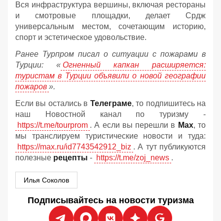
Вся инфраструктура вершины, включая рестораны
и смотровые площадки, делает Срдж
универсальным местом, сочетающим историю,
спорт и эстетическое удовольствие.
Ранее Турпром писал о ситуации с пожарами в
Турции: «
Огненный капкан расширяется:
туристам в Турции объявили о новой географии
пожаров
».
Если вы остались в
Телеграме
, то подпишитесь на
наш Новостной канал по туризму -
https://t.me/tourprom
. А если вы перешли в
Мах
, то
мы транслируем туристические новости и туда:
https://max.ru/id7743542912_biz
. А тут публикуются
полезные
рецепты
-
https://t.me/zoj_news
.
Илья Соколов
Подписывайтесь на новости туризма