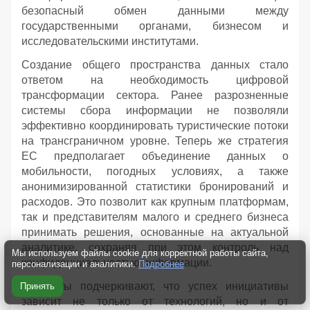
безопасный обмен данными между
государственными органами, бизнесом и
исследовательскими институтами.
Создание общего пространства данных стало
ответом на необходимость цифровой
трансформации сектора. Ранее разрозненные
системы сбора информации не позволяли
эффективно координировать туристические потоки
на трансграничном уровне. Теперь же стратегия
ЕС предполагает объединение данных о
мобильности, погодных условиях, а также
анонимизированной статистики бронирований и
расходов. Это позволит как крупным платформам,
так и представителям малого и среднего бизнеса
принимать решения, основанные на актуальной
аналитике, сохраняя при этом контроль над
Мы используем файлы cookie для корректной работы сайта,
конфиденциальностью информации.
персонализации и аналитики.
Подробнее
Эксперты подчеркивают, что успех инициативы
Принять
зависит не только от технологий, но и от