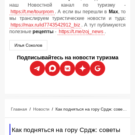
наш Новостной канал по туризму -
https://t.me/tourprom
. А если вы перешли в
Мах
, то
мы транслируем туристические новости и туда:
https://max.ru/id7743542912_biz
. А тут публикуются
полезные
рецепты
-
https://t.me/zoj_news
.
Илья Соколов
Подписывайтесь на новости туризма
Главная
/
Новости
/
Как подняться на гору Срдж: советы туристам, цены и лучшие виды на Дубровник
Как подняться на гору Срдж: советы