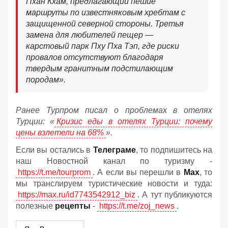
Пхан Кхам, предлагающий пешие
маршруты по известняковым хребтам с
защищенной северной стороны. Третья
замена для любителей пещер —
карстовый парк Пху Пха Тэп, где риски
провалов отсутствуют благодаря
твердым гранитным подстилающим
породам».
Ранее Турпром писал о проблемах в отелях
Турции: «
Кризис еды в отелях Турции: почему
цены взлетели на 68%
».
Если вы остались в
Телеграме
, то подпишитесь на
наш Новостной канал по туризму -
https://t.me/tourprom
. А если вы перешли в
Мах
, то
мы транслируем туристические новости и туда:
https://max.ru/id7743542912_biz
. А тут публикуются
полезные
рецепты
-
https://t.me/zoj_news
.