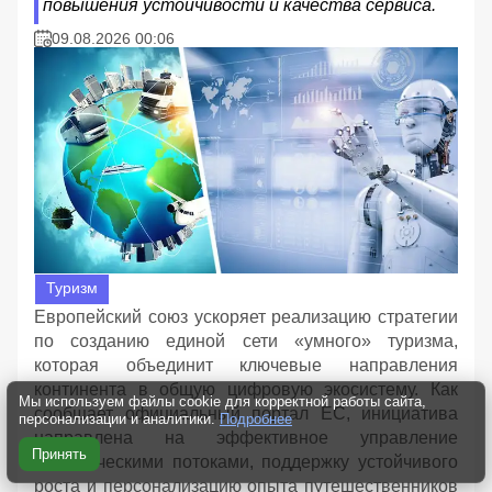
повышения устойчивости и качества сервиса.
09.08.2026 00:06
Туризм
Европейский союз ускоряет реализацию стратегии
по созданию единой сети «умного» туризма,
которая объединит ключевые направления
континента в общую цифровую экосистему. Как
Мы используем файлы cookie для корректной работы сайта,
сообщает официальный портал ЕС, инициатива
персонализации и аналитики.
Подробнее
направлена на эффективное управление
Принять
туристическими потоками, поддержку устойчивого
роста и персонализацию опыта путешественников