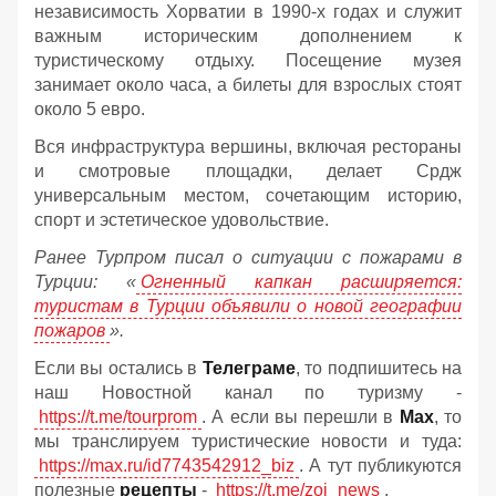
независимость Хорватии в 1990-х годах и служит
важным историческим дополнением к
туристическому отдыху. Посещение музея
занимает около часа, а билеты для взрослых стоят
около 5 евро.
Вся инфраструктура вершины, включая рестораны
и смотровые площадки, делает Срдж
универсальным местом, сочетающим историю,
спорт и эстетическое удовольствие.
Ранее Турпром писал о ситуации с пожарами в
Турции: «
Огненный капкан расширяется:
туристам в Турции объявили о новой географии
пожаров
».
Если вы остались в
Телеграме
, то подпишитесь на
наш Новостной канал по туризму -
https://t.me/tourprom
. А если вы перешли в
Мах
, то
мы транслируем туристические новости и туда:
https://max.ru/id7743542912_biz
. А тут публикуются
полезные
рецепты
-
https://t.me/zoj_news
.