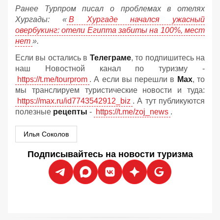
Ранее Турпром писал о проблемах в отелях
Хургады: «
В Хургаде начался ужасный
овербукинг: отели Египта забиты на 100%, мест
нет
».
Если вы остались в
Телеграме
, то подпишитесь на
наш Новостной канал по туризму -
https://t.me/tourprom
. А если вы перешли в
Мах
, то
мы транслируем туристические новости и туда:
https://max.ru/id7743542912_biz
. А тут публикуются
полезные
рецепты
-
https://t.me/zoj_news
.
Илья Соколов
Подписывайтесь на новости туризма