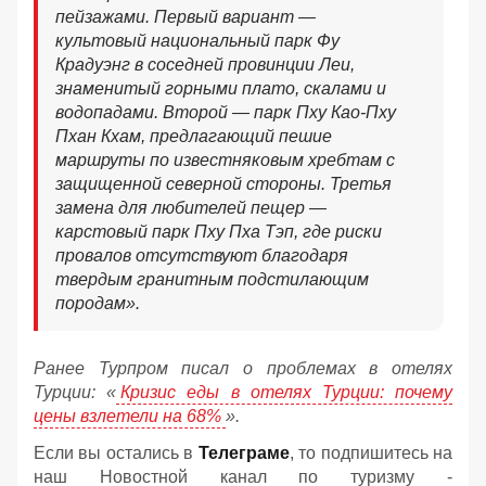
пейзажами. Первый вариант —
культовый национальный парк Фу
Крадуэнг в соседней провинции Леи,
знаменитый горными плато, скалами и
водопадами. Второй — парк Пху Као-Пху
Пхан Кхам, предлагающий пешие
маршруты по известняковым хребтам с
защищенной северной стороны. Третья
замена для любителей пещер —
карстовый парк Пху Пха Тэп, где риски
провалов отсутствуют благодаря
твердым гранитным подстилающим
породам».
Ранее Турпром писал о проблемах в отелях
Турции: «
Кризис еды в отелях Турции: почему
цены взлетели на 68%
».
Если вы остались в
Телеграме
, то подпишитесь на
наш Новостной канал по туризму -