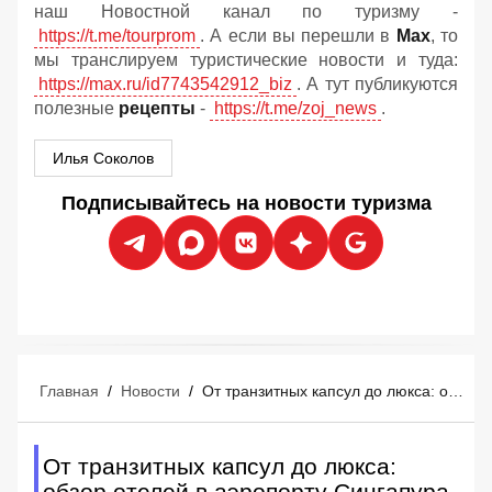
наш Новостной канал по туризму -
https://t.me/tourprom
. А если вы перешли в
Мах
, то
мы транслируем туристические новости и туда:
https://max.ru/id7743542912_biz
. А тут публикуются
полезные
рецепты
-
https://t.me/zoj_news
.
Илья Соколов
Подписывайтесь на новости туризма
Главная
/
Новости
/
От транзитных капсул до люкса: обзор отелей в аэропорту Сингапура
От транзитных капсул до люкса:
обзор отелей в аэропорту Сингапура