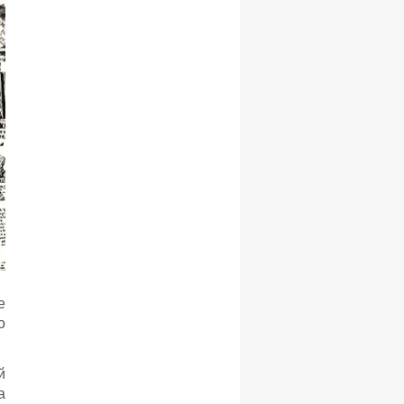
е
о
й
а