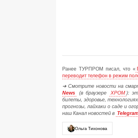
Ранее ТУРПРОМ писал, что «
переводит телефон в режим пол
➔ Смотрите новости на смар
News
(в браузере
ХРОМ
): э
билеты, здоровье, технологиях
прогнозы, лайхаки о саде и ог
наш Канал новостей в
Telegra
Ольга Тихонова