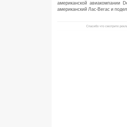
американской авиакомпании De
американский Лас-Вегас и подел
Спасибо что смотрите рекла