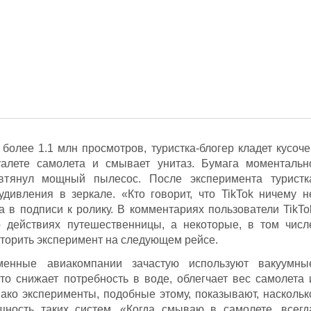
более 1.1 млн просмотров, туристка-блогер кладет кусоче
уалете самолета и смывает унитаз. Бумага моментальн
втянул мощный пылесос. После эксперимента туристк
дивления в зеркале. «Кто говорит, что TikTok ничему н
 в подписи к ролику. В комментариях пользователи TikTo
 действиях путешественницы, а некоторые, в том числ
торить эксперимент на следующем рейсе.
еменные авиакомпании зачастую используют вакуумны
Это снижает потребность в воде, облегчает вес самолета 
ако эксперименты, подобные этому, показывают, наскольк
ность таких систем. «Когда смываю в самолете, всегд