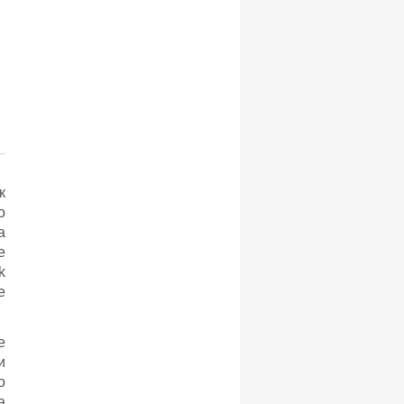
к
о
а
е
k
е
е
и
о
а