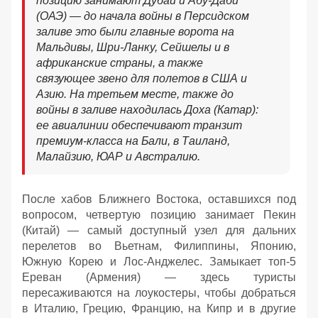
позицию занимают Дубай и Абу-Даби
(ОАЭ) — до начала войны в Персидском
заливе это были главные ворота на
Мальдивы, Шри-Ланку, Сейшелы и в
африканские страны, а также
связующее звено для полетов в США и
Азию. На третьем месте, также до
войны в заливе находилась Доха (Катар):
ее авиалинии обеспечивают транзит
премиум-класса на Бали, в Таиланд,
Малайзию, ЮАР и Австралию.
После хабов Ближнего Востока, оставшихся под
вопросом, четвертую позицию занимает Пекин
(Китай) — самый доступный узел для дальних
перелетов во Вьетнам, Филиппины, Японию,
Южную Корею и Лос-Анджелес. Замыкает топ-5
Ереван (Армения) — здесь туристы
пересаживаются на лоукостеры, чтобы добраться
в Италию, Грецию, Францию, на Кипр и в другие