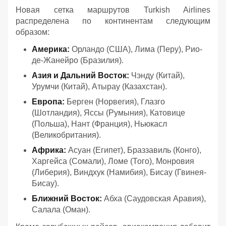
Новая сетка маршрутов Turkish Airlines
распределена по континентам следующим
образом:
Америка:
Орландо (США), Лима (Перу), Рио-
де-Жанейро (Бразилия).
Азия и Дальний Восток:
Чэнду (Китай),
Урумчи (Китай), Атырау (Казахстан).
Европа:
Берген (Норвегия), Глазго
(Шотландия), Яссы (Румыния), Катовице
(Польша), Нант (Франция), Ньюкасл
(Великобритания).
Африка:
Асуан (Египет), Браззавиль (Конго),
Харгейса (Сомали), Ломе (Того), Монровия
(Либерия), Виндхук (Намибия), Бисау (Гвинея-
Бисау).
Ближний Восток:
Абха (Саудовская Аравия),
Салала (Оман).