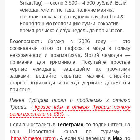
SmartTag) — около 3 500 – 4 500 рублей. Если
чемодан улетит не туда, наличие маячка
позволит показать сотруднику службы Lost &
Found точную геопозицию сумки, сократив
время розыска с двух недель до пары часов.
Безопасность багажа в 2026 году — это
осознанный отказ от пафоса и моды в пользу
невзрачности и прагматизма. Яркий чемодан —
приманка для криминала. Покупайте простые
черные чемоданы, защищайте их прочными
замками, вешайте скрытые маячки, стирайте
старые штрихкоды и всегда держите документы
при себе.
Ранее Турпром писал о проблемах в отелях
Турции: «
Кризис еды в отелях Турции: почему
цены взлетели на 68%
».
Если вы остались в
Телеграме
, то подпишитесь на
наш Новостной канал по туризму -
https://t.me/tourprom
. А если вы перешли в
Мах
, то