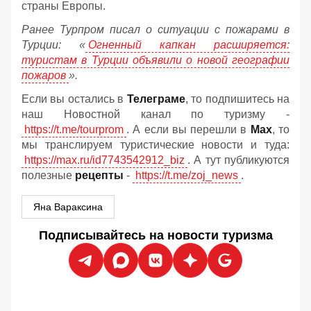
страны Европы.
Ранее Турпром писал о ситуации с пожарами в
Турции: «
Огненный капкан расширяется:
туристам в Турции объявили о новой географии
пожаров
».
Если вы остались в
Телеграме
, то подпишитесь на
наш Новостной канал по туризму -
https://t.me/tourprom
. А если вы перешли в
Мах
, то
мы транслируем туристические новости и туда:
https://max.ru/id7743542912_biz
. А тут публикуются
полезные
рецепты
-
https://t.me/zoj_news
.
Яна Вараксина
Подписывайтесь на новости туризма