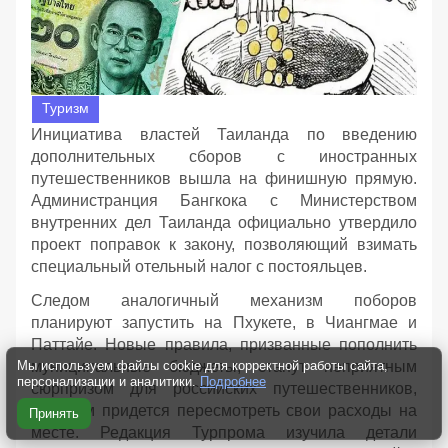
Туризм
Инициатива властей Таиланда по введению
дополнительных сборов с иностранных
путешественников вышла на финишную прямую.
Администранция Бангкока с Министерством
внутренних дел Таиланда официально утвердило
проект поправок к закону, позволяющий взимать
специальный отельный налог с постояльцев.
Следом аналогичный механизм поборов
планируют запустить на Пхукете, в Чиангмае и
Паттайе. Новые правила, призванные пополнить
Мы используем файлы cookie для корректной работы сайта,
муниципальные бюджеты, станут неприятным
персонализации и аналитики.
Подробнее
сюрпризом для российских путешественников,
которым придется пересмотреть свои расходы на
Принять
месте. Редакция Турпрома изучила детали