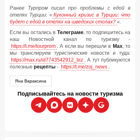
Ранее Турпром писал про проблемы с едой в
отелях Турции: «
Кухонный кризис в Турции: что
будет с едой в отелях на шведских столах?
».
Если вы остались в
Телеграме
, то подпишитесь на
наш Новостной канал по туризму -
https://t.me/tourprom
. А если вы перешли в
Мах
, то
мы транслируем туристические новости и туда:
https://max.ru/id7743542912_biz
. А тут публикуются
полезные
рецепты
-
https://t.me/zoj_news
.
Яна Вараксина
Подписывайтесь на новости туризма