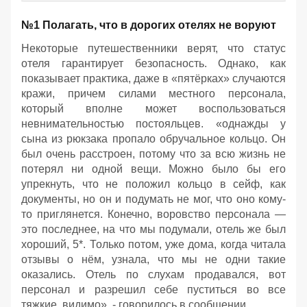
№1 Полагать, что в дорогих отелях не воруют
Некоторые путешественники верят, что статус
отеля гарантирует безопасность. Однако, как
показывает практика, даже в «пятёрках» случаются
кражи, причем силами местного персонала,
который вполне может воспользоваться
невнимательностью постояльцев. «однажды у
сына из рюкзака пропало обручальное кольцо. Он
был очень расстроен, потому что за всю жизнь не
потерял ни одной вещи. Можно было бы его
упрекнуть, что не положил кольцо в сейф, как
документы, но он и подумать не мог, что оно кому-
то приглянется. Конечно, воровство персонала —
это последнее, на что мы подумали, отель же был
хороший, 5*. Только потом, уже дома, когда читала
отзывы о нём, узнала, что мы не одни такие
оказались. Отель по слухам продавался, вот
персонал и разрешил себе пуститься во все
тяжкие, видимо», - говорилось в сообщении.