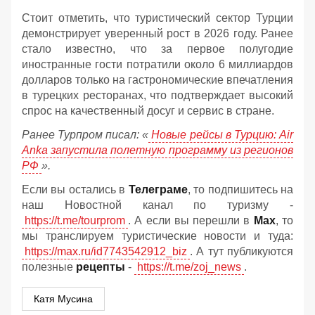
Стоит отметить, что туристический сектор Турции
демонстрирует уверенный рост в 2026 году. Ранее
стало известно, что за первое полугодие
иностранные гости потратили около 6 миллиардов
долларов только на гастрономические впечатления
в турецких ресторанах, что подтверждает высокий
спрос на качественный досуг и сервис в стране.
Ранее Турпром писал: «
Новые рейсы в Турцию: Air
Anka запустила полетную программу из регионов
РФ
».
Если вы остались в
Телеграме
, то подпишитесь на
наш Новостной канал по туризму -
https://t.me/tourprom
. А если вы перешли в
Мах
, то
мы транслируем туристические новости и туда:
https://max.ru/id7743542912_biz
. А тут публикуются
полезные
рецепты
-
https://t.me/zoj_news
.
Катя Мусина