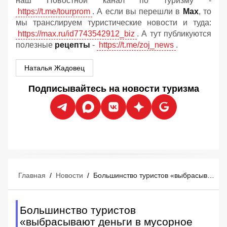
наш Новостной канал по туризму -
https://t.me/tourprom
. А если вы перешли в
Мах
, то
мы транслируем туристические новости и туда:
https://max.ru/id7743542912_biz
. А тут публикуются
полезные
рецепты
-
https://t.me/zoj_news
.
Наталья Жадовец
Подписывайтесь на новости туризма
Главная
/
Новости
/
Большинство туристов «выбрасывают деньги в мусорное ведро» перед отпуском
Большинство туристов
«выбрасывают деньги в мусорное