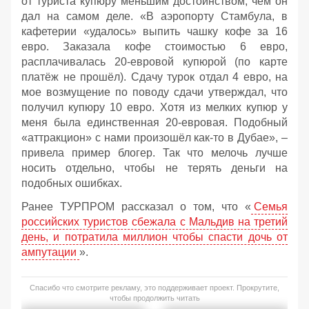
от туриста купюру меньшим достоинством, чем он
дал на самом деле. «В аэропорту Стамбула, в
кафетерии «удалось» выпить чашку кофе за 16
евро. Заказала кофе стоимостью 6 евро,
расплачивалась 20-евровой купюрой (по карте
платёж не прошёл). Сдачу турок отдал 4 евро, на
мое возмущение по поводу сдачи утверждал, что
получил купюру 10 евро. Хотя из мелких купюр у
меня была единственная 20-евровая. Подобный
«аттракцион» с нами произошёл как-то в Дубае», –
привела пример блогер. Так что мелочь лучше
носить отдельно, чтобы не терять деньги на
подобных ошибках.
Ранее ТУРПРОМ рассказал о том, что «
Семья
российских туристов сбежала с Мальдив на третий
день, и потратила миллион чтобы спасти дочь от
ампутации
».
Спасибо что смотрите рекламу, это поддерживает проект. Прокрутите,
чтобы продолжить читать