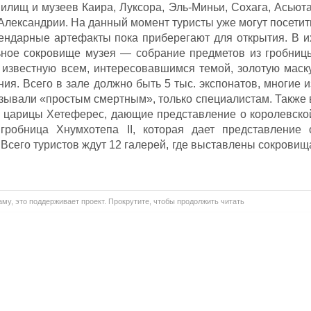
илищ и музеев Каира, Луксора, Эль-Миньи, Сохага, Асьюта
Александрии. На данный момент туристы уже могут посетит
гендарные артефакты пока приберегают для открытия. В и
ьное сокровище музея — собрание предметов из гробниц
известную всем, интересовавшимся темой, золотую маску
ия. Всего в зале должно быть 5 тыс. экспонатов, многие и
азывали «простым смертным», только специалистам. Также 
 царицы Хетеферес, дающие представление о королевско
гробница Хнумхотепа II, которая дает представление 
Всего туристов ждут 12 галерей, где выставлены сокровищ
му, это поддерживает проект. Прокрутите, чтобы продолжить читать