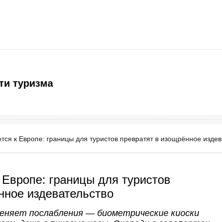
ти туризма
тся к Европе: границы для туристов превратят в изощрённое издев
 Европе: границы для туристов
нное издевательство
еняет послабления — биометрические киоски