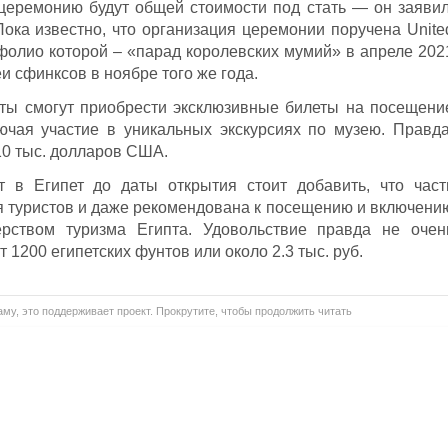
 церемонию будут общей стоимости под стать — он заявил
Пока известно, что организация церемонии поручена Unite
тфолио которой – «парад королевских мумий» в апреле 202
и сфинксов в ноябре того же года.
сты смогут приобрести эксклюзивные билеты на посещени
ючая участие в уникальных экскурсиях по музею. Правда
 10 тыс. долларов США.
т в Египет до даты открытия стоит добавить, что част
я туристов и даже рекомендована к посещению и включени
ерством туризма Египта. Удовольствие правда не очен
1200 египетских фунтов или около 2.3 тыс. руб.
му, это поддерживает проект. Прокрутите, чтобы продолжить читать