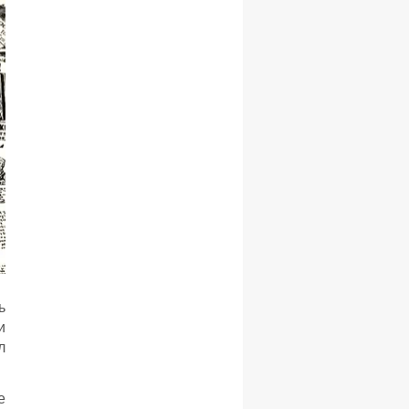
ь
и
л
е