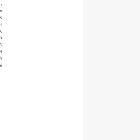
,
ь
х
ы
,
з
в
й
о
а