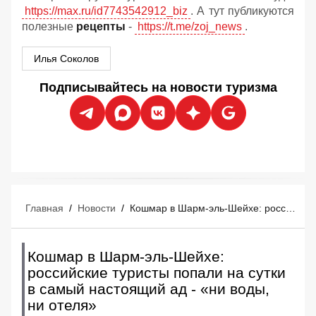
https://max.ru/id7743542912_biz
. А тут публикуются
полезные
рецепты
-
https://t.me/zoj_news
.
Илья Соколов
Подписывайтесь на новости туризма
Главная
/
Новости
/
Кошмар в Шарм-эль-Шейхе: российские туристы попали на сутки в самый настоящий ад - «ни воды, ни отеля»
Кошмар в Шарм-эль-Шейхе:
российские туристы попали на сутки
в самый настоящий ад - «ни воды,
ни отеля»