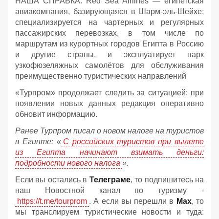
НАША СПРАВКА: Red Sea Airlines — египетская
авиакомпания, базирующаяся в Шарм‑эль‑Шейхе;
специализируется на чартерных и регулярных
пассажирских перевозках, в том числе по
маршрутам из курортных городов Египта в Россию
и другие страны, и эксплуатирует парк
узкофюзеляжных самолётов для обслуживания
преимущественно туристических направлений
«Турпром» продолжает следить за ситуацией: при
появлении новых данных редакция оперативно
обновит информацию.
Ранее Турпром писал о новом налоге на туристов
в Египте:
«
С российских туристов при вылете
из Египта начинают взимать деньги:
подробности нового налога
».
Если вы остались в
Телеграме
, то подпишитесь на
наш Новостной канал по туризму -
https://t.me/tourprom
. А если вы перешли в
Мах
, то
мы транслируем туристические новости и туда: