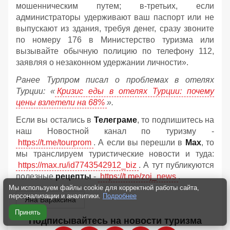
мошенническим путем; в-третьих, если
администраторы удерживают ваш паспорт или не
выпускают из здания, требуя денег, сразу звоните
по номеру 176 в Министерство туризма или
вызывайте обычную полицию по телефону 112,
заявляя о незаконном удержании личности».
Ранее Турпром писал о проблемах в отелях
Турции: «
Кризис еды в отелях Турции: почему
цены взлетели на 68%
».
Если вы остались в
Телеграме
, то подпишитесь на
наш Новостной канал по туризму -
https://t.me/tourprom
. А если вы перешли в
Мах
, то
мы транслируем туристические новости и туда:
https://max.ru/id7743542912_biz
. А тут публикуются
полезные
рецепты
-
https://t.me/zoj_news
.
Мы используем файлы cookie для корректной работы сайта,
персонализации и аналитики.
Подробнее
Яна Вараксина
Принять
Подписывайтесь на новости туризма