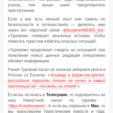
угроза, тем выше шанс предотвратить
преступление.
Если у вас есть личный опыт или советы по
безопасности в путешествиях — делитесь ими
через бот обратной связи
@tourpromNEWS_bot
:
«Турпром» собирает реальные истории, чтобы
помогать туристам избегать опасных ситуаций.
«Турпром» продолжает следить за ситуацией: при
появлении новых данных редакция оперативно
обновит информацию.
Ранее Турпром писал об эпичной задержке рейса в
Россию из Египта:
«
Кошмар в Шарм-эль-Шейхе:
российские туристы попали на сутки в самый
настоящий ад - «ни воды, ни отеля
».
Если вы остались в
Телеграме
, то подпишитесь на
наш Новостной канал по туризму -
https://t.me/tourprom
. А если вы перешли в
Мах
, то
мы транслируем туристические новости и туда: