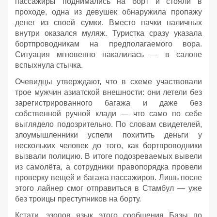
пассажиры поднимались на борт и стояли в
проходе, одна из девушек обнаружила пропажу
денег из своей сумки. Вместо пачки наличных
внутри оказался муляж. Туристка сразу указала
бортпроводникам на предполагаемого вора.
Ситуация мгновенно накалилась — в салоне
вспыхнула стычка.
Очевидцы утверждают, что в схеме участвовали
трое мужчин азиатской внешности: они летели без
зарегистрированного багажа и даже без
собственной ручной клади — что само по себе
выглядело подозрительно. По словам свидетелей,
злоумышленники успели похитить деньги у
нескольких человек до того, как бортпроводники
вызвали полицию. В итоге подозреваемых вывели
из самолёта, а сотрудники правопорядка провели
проверку вещей и багажа пассажиров. Лишь после
этого лайнер смог отправиться в Стамбул — уже
без троицы преступников на борту.
Кстати, эзопов язык этого сообщения Базы по