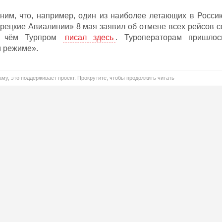
ним, что, например, один из наиболее летающих в Росси
урецкие Авиалинии» 8 мая заявил об отмене всех рейсов с
о чём Турпром
писал здесь
. Туроператорам пришлос
м режиме».
му, это поддерживает проект. Прокрутите, чтобы продолжить читать