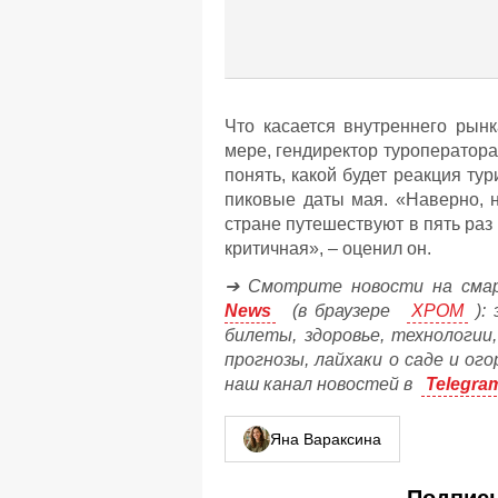
Что касается внутреннего рын
мере, гендиректор туроператор
понять, какой будет реакция т
пиковые даты мая. «Наверно, н
стране путешествуют в пять раз
критичная», – оценил он.
➔ Смотрите новости на сма
News
(в браузере
ХРОМ
): 
билеты, здоровье, технологии
прогнозы, лайхаки о саде и ог
наш канал новостей в
Telegra
Яна Вараксина
Подписы