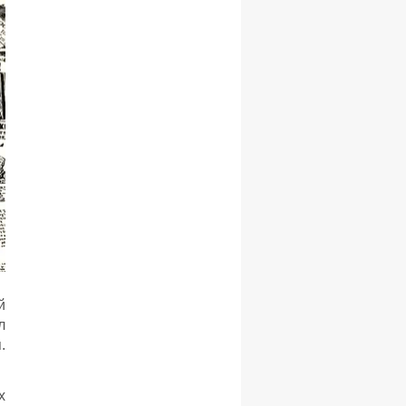
й
л
.
х