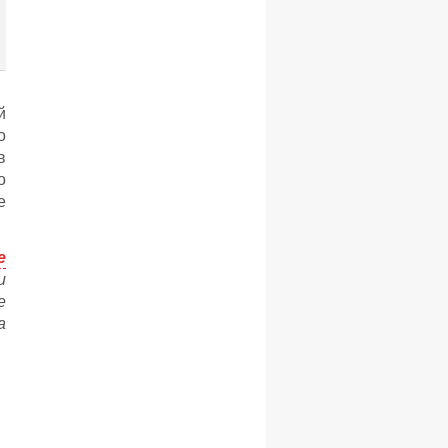
й
о
в
о
е
e
и
е
а