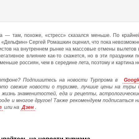
ка — там, похоже, «стресс» сказался меньше. По крайне
а «Дельфин» Сергей Ромашкин оценил, что пока невозможн
уристов на внутреннем рынке на массовые отмены вылетов 
егативное влияние как-то скажется, но в эти праздники п
 меньше россиян, чем в середине лета, поэтому и картина н
ртфоне? Подпишитесь на новости Турпрома в
Googl
это свежие новости о туризме, лучшие цены на туры 
, жизнь знаменитостей, еда и рецепты, астрологически
ороде и многое другое! Также рекомендуем подписаться н
m
или на
Дзен
.
вайтесь на новости туризма