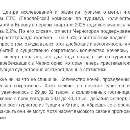
 Центра исследований и развития туризма отметил что
 ETC (Европейской комиссии по туризму), количеств
тий в Европу в первом квартале 2025 года увеличилось н
на 2,2%. По его словам, отчасти Черногория поддерживае
м растёт,правда скромно — на 3.5%, а вот ночевки падают 
рос о том, откуда взялся этот дисбаланс и нелогичность, чт
бытий и существенно сократилось количество ночевок», 
 эксперт полагает, что два года назад в число туристо
перебежавших в Черногорию, которая теперь «растекается
итуация существенно искажает данные статистики.
 уже ни на что не спишешь. Количество ночей, проведенны
ельно сократилось. Хотя количество ночевок туристов и
 увеличилось с 29 до 32 тысяч, в коллективных гостиница
ние с прошлогодних 58,8 до 40,3 тыс., добавил эксперт. 
ся рост туристов из Турции и Китая, но «брешь» со сторон
закрыть они не могут. Хотя насчёт высокого сезона прогноз
ми.