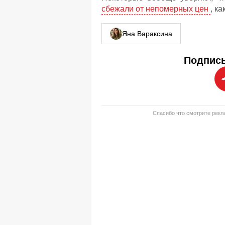
сбежали от непомерных цен
, к
Яна Вараксина
Подписы
Спасибо что смотрите рекла