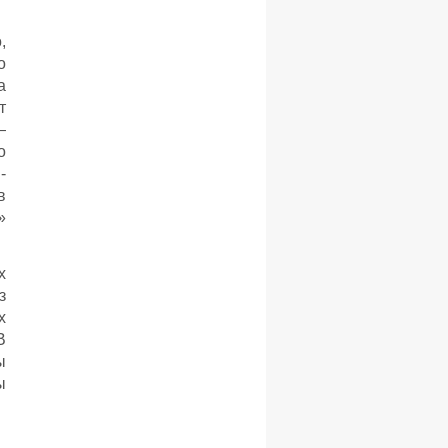
,
о
а
т
—
о
-
в
»
х
з
х
В
ы
ы