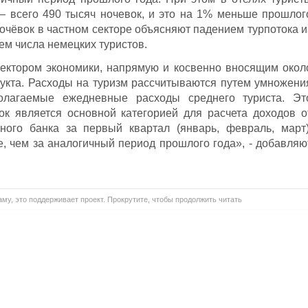
 всего 490 тысяч ночевок, и это на 1% меньше прошлог
ночёвок в частном секторе объясняют падением турпотока и
ем числа немецких туристов.
ектором экономики, напрямую и косвенно вносящим окол
укта. Расходы на туризм рассчитываются путем умножени
олагаемые ежедневные расходы среднего туриста. Эт
вок является основной категорией для расчета доходов о
ого банка за первый квартал (январь, февраль, март)
е, чем за аналогичный период прошлого года», - добавляю
му, это поддерживает проект. Прокрутите, чтобы продолжить читать