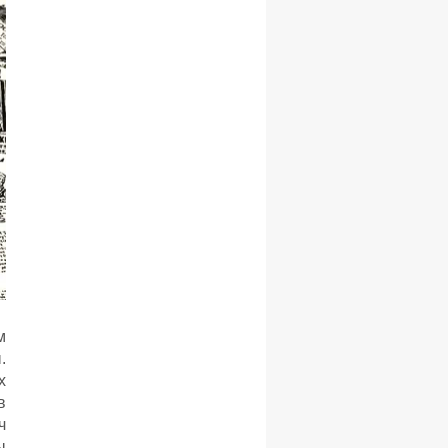
м
.
х
в
ч
ы