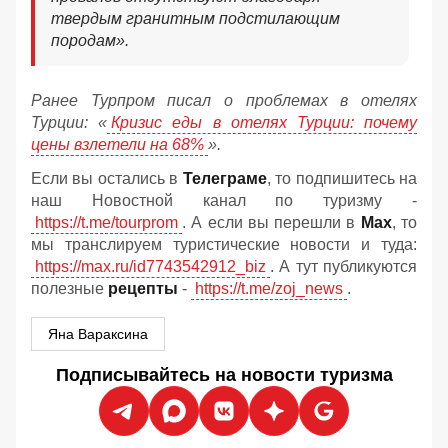
твердым гранитным подстилающим
породам».
Ранее Турпром писал о проблемах в отелях
Турции: «
Кризис еды в отелях Турции: почему
цены взлетели на 68%
».
Если вы остались в
Телеграме
, то подпишитесь на
наш Новостной канал по туризму -
https://t.me/tourprom
. А если вы перешли в
Мах
, то
мы транслируем туристические новости и туда:
https://max.ru/id7743542912_biz
. А тут публикуются
полезные
рецепты
-
https://t.me/zoj_news
.
Яна Вараксина
Подписывайтесь на новости туризма