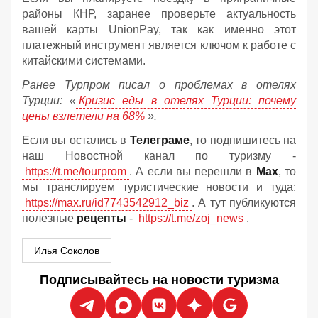
районы КНР, заранее проверьте актуальность
вашей карты UnionPay, так как именно этот
платежный инструмент является ключом к работе с
китайскими системами.
Ранее Турпром писал о проблемах в отелях
Турции: «
Кризис еды в отелях Турции: почему
цены взлетели на 68%
».
Если вы остались в
Телеграме
, то подпишитесь на
наш Новостной канал по туризму -
https://t.me/tourprom
. А если вы перешли в
Мах
, то
мы транслируем туристические новости и туда:
https://max.ru/id7743542912_biz
. А тут публикуются
полезные
рецепты
-
https://t.me/zoj_news
.
Илья Соколов
Подписывайтесь на новости туризма