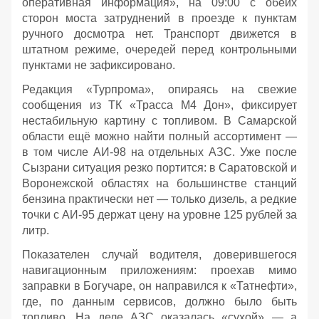
оперативная информация», на 09:00 с обеих
сторон моста затруднений в проезде к пунктам
ручного досмотра нет. Транспорт движется в
штатном режиме, очередей перед контрольными
пунктами не зафиксировано.
Редакция «Турпрома», опираясь на свежие
сообщения из ТК «Трасса М4 Дон», фиксирует
нестабильную картину с топливом. В Самарской
области ещё можно найти полный ассортимент —
в том числе АИ‑98 на отдельных АЗС. Уже после
Сызрани ситуация резко портится: в Саратовской и
Воронежской областях на большинстве станций
бензина практически нет — только дизель, а редкие
точки с АИ‑95 держат цену на уровне 125 рублей за
литр.
Показателен случай водителя, доверившегося
навигационным приложениям: проехав мимо
заправки в Богучаре, он направился к «Татнефти»,
где, по данным сервисов, должно было быть
топливо. На деле АЗС оказалась «сухой» — а