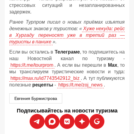
стрессовых ситуаций и незапланированных
задержек.
Ранее Турпром писал о новых приёмах изъятия
денежных знаков у туристов:
«
Хуже некуда: рейс
в Хургаду переносят уже в третий раз —
туристы в панике
».
Если вы остались в
Телеграме
, то подпишитесь на
наш Новостной канал по туризму -
https://t.me/tourprom
. А если вы перешли в
Мах
, то
мы транслируем туристические новости и туда:
https://max.ru/id7743542912_biz
. А тут публикуются
полезные
рецепты
-
https://t.me/zoj_news
.
Евгения Бурмистрова
Подписывайтесь на новости туризма