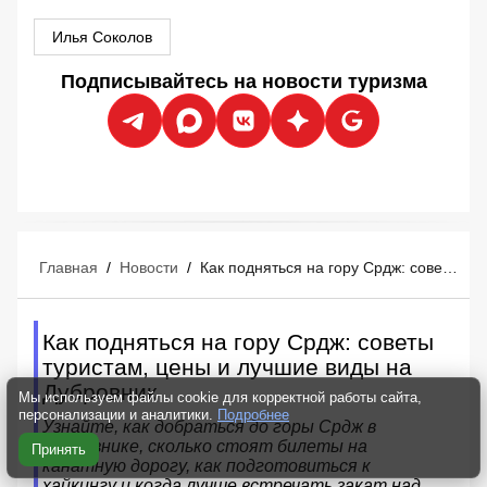
Илья Соколов
Подписывайтесь на новости туризма
Главная
/
Новости
/
Как подняться на гору Срдж: советы туристам, цены и лучшие виды на Дубровник
Как подняться на гору Срдж: советы
туристам, цены и лучшие виды на
Дубровник
Мы используем файлы cookie для корректной работы сайта,
персонализации и аналитики.
Подробнее
Узнайте, как добраться до горы Срдж в
Дубровнике, сколько стоят билеты на
Принять
канатную дорогу, как подготовиться к
хайкингу и когда лучше встречать закат над