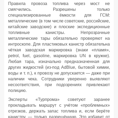
Правила провоза топлива через мост не
смягчились. Разрешены только
специализированные ёмкости для ГСМ:
металлические (в том числе советские, российские,
китайские заводские) и плоские экспедиционные
топливные канистры. Непрозрачные
металлические тары обязательно проверяют на
интроскопе. Для пластиковых канистр обязательна
чёткая заводская маркировка (знаки «пламя»,
petrol, fuel, gasoline, маркировка UN в кружке).
Любая тара, изначально предназначенная для
других жидкостей (из‑под AdBlue, бытовой химии,
воды и т. п.), к провозу не допускается — даже при
наличии чека. Сотрудники уверенно выявляют
несоответствия, при подозрениях привлекают
полицию.
Эксперты «Турпрома» советуют заранее
прокладывать маршрут с учётом «проблемных»
отрезков, держать запас топлива и, если берёте
канистру, — только разрешённую. Это избавит от