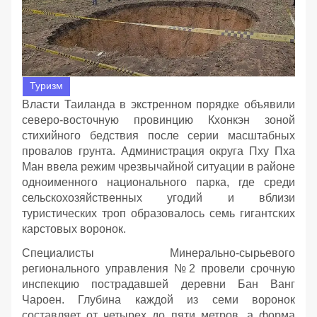
Туризм
Власти Таиланда в экстренном порядке объявили
северо-восточную провинцию Кхонкэн зоной
стихийного бедствия после серии масштабных
провалов грунта. Администрация округа Пху Пха
Ман ввела режим чрезвычайной ситуации в районе
одноименного национального парка, где среди
сельскохозяйственных угодий и вблизи
туристических троп образовалось семь гигантских
карстовых воронок.
Специалисты Минерально-сырьевого
регионального управления №2 провели срочную
инспекцию пострадавшей деревни Бан Ванг
Чароен. Глубина каждой из семи воронок
составляет от четырех до пяти метров, а форма