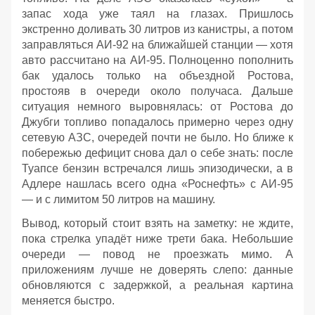
запас хода уже таял на глазах. Пришлось
экстренно доливать 30 литров из канистры, а потом
заправляться АИ‑92 на ближайшей станции — хотя
авто рассчитано на АИ‑95. Полноценно пополнить
бак удалось только на объездной Ростова,
простояв в очереди около получаса. Дальше
ситуация немного выровнялась: от Ростова до
Джубги топливо попадалось примерно через одну
сетевую АЗС, очередей почти не было. Но ближе к
побережью дефицит снова дал о себе знать: после
Туапсе бензин встречался лишь эпизодически, а в
Адлере нашлась всего одна «Роснефть» с АИ‑95
— и с лимитом 50 литров на машину.
Вывод, который стоит взять на заметку: не ждите,
пока стрелка упадёт ниже трети бака. Небольшие
очереди — повод не проезжать мимо. А
приложениям лучше не доверять слепо: данные
обновляются с задержкой, а реальная картина
меняется быстро.