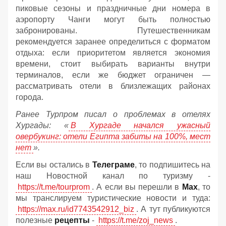
пиковые сезоны и праздничные дни номера в
аэропорту Чанги могут быть полностью
забронированы. Путешественникам
рекомендуется заранее определиться с форматом
отдыха: если приоритетом является экономия
времени, стоит выбирать варианты внутри
терминалов, если же бюджет ограничен —
рассматривать отели в близлежащих районах
города.
Ранее Турпром писал о проблемах в отелях
Хургады: «
В Хургаде начался ужасный
овербукинг: отели Египта забиты на 100%, мест
нет
».
Если вы остались в
Телеграме
, то подпишитесь на
наш Новостной канал по туризму -
https://t.me/tourprom
. А если вы перешли в
Мах
, то
мы транслируем туристические новости и туда:
https://max.ru/id7743542912_biz
. А тут публикуются
полезные
рецепты
-
https://t.me/zoj_news
.