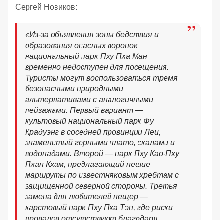
Сергей Новиков:
«Из-за объявления зоны бедствия и
образования опасных воронок
национальный парк Пху Пха Ман
временно недоступен для посещения.
Туристы могут воспользоваться тремя
безопасными природными
альтернативами с аналогичными
пейзажами. Первый вариант —
культовый национальный парк Фу
Крадуэнг в соседней провинции Леи,
знаменитый горными плато, скалами и
водопадами. Второй — парк Пху Као-Пху
Пхан Кхам, предлагающий пешие
маршруты по известняковым хребтам с
защищенной северной стороны. Третья
замена для любителей пещер —
карстовый парк Пху Пха Тэп, где риски
провалов отсутствуют благодаря