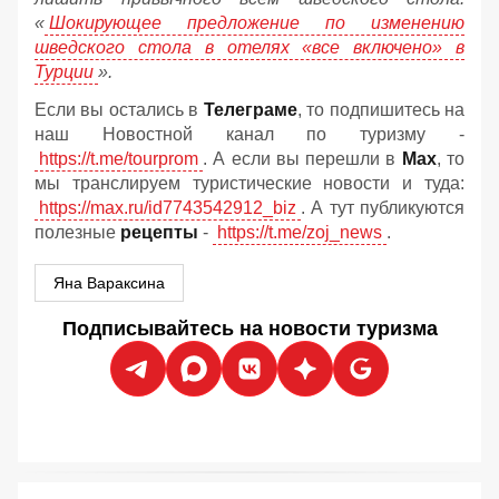
«
Шокирующее предложение по изменению
шведского стола в отелях «все включено» в
Турции
».
Если вы остались в
Телеграме
, то подпишитесь на
наш Новостной канал по туризму -
https://t.me/tourprom
. А если вы перешли в
Мах
, то
мы транслируем туристические новости и туда:
https://max.ru/id7743542912_biz
. А тут публикуются
полезные
рецепты
-
https://t.me/zoj_news
.
Яна Вараксина
Подписывайтесь на новости туризма