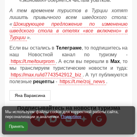
«экономия» обернется чистым убытком.
А тем временем туристов в Турции хотят
лишить привычного всем шведского стола:
«
Шокирующее предложение по изменению
шведского стола в отелях «все включено» в
Турции
».
Если вы остались в
Телеграме
, то подпишитесь на
наш Новостной канал по туризму -
https://t.me/tourprom
. А если вы перешли в
Мах
, то
мы транслируем туристические новости и туда:
https://max.ru/id7743542912_biz
. А тут публикуются
полезные
рецепты
-
https://t.me/zoj_news
.
Яна Вараксина
Подписывайтесь на новости туризма
Мы используем файлы cookie для корректной работы сайта,
персонализации и аналитики.
Подробнее
Принять