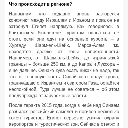
Что происходит в регионе?
Напомним, что недавно вновь разгорелся
конфликт между Израилем и Ираном и пока он не
затронул Египет напрямую. Как говорилось в
британском бюллетене туристам опасаться не
стоит, если они едут на основные курорты – в
Хургаду, Шарм-эль-Шейх, Марса-Алам, т.к.
находятся далеко от зоны напряженности.
Например, от Шарм-эль-Шейха до израильской
границы – больше 250 км, а до Каира и Луксора –
ещё дальше. Однако куда ехать никак не надо, так
это в северную часть Синайского полуострова,
граничащаю с Израилем и сектором Газа, остаётся
неспокойной. Туда лучше не соваться – об этом
предупреждают зарубежные власти.
После теракта 2015 года, когда в небе над Синаем
разбился российский самолет и погибло несколько
сотен туристов, Египет серьезно усилил охрану
аэропортов и туристических зон. Сейчас в отелях и