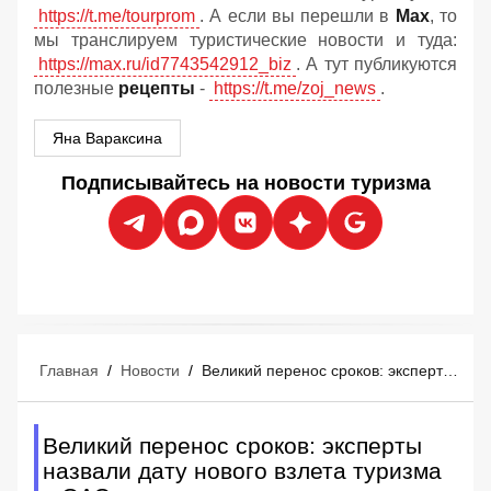
https://t.me/tourprom
. А если вы перешли в
Мах
, то
мы транслируем туристические новости и туда:
https://max.ru/id7743542912_biz
. А тут публикуются
полезные
рецепты
-
https://t.me/zoj_news
.
Яна Вараксина
Подписывайтесь на новости туризма
Главная
/
Новости
/
Великий перенос сроков: эксперты назвали дату нового взлета туризма в ОАЭ
Великий перенос сроков: эксперты
назвали дату нового взлета туризма