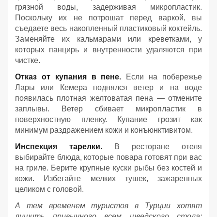
грязной воды, задерживая микропластик.
Поскольку их не потрошат перед варкой, вы
съедаете весь накопленный пластиковый коктейль.
Заменяйте их кальмарами или креветками, у
которых панцирь и внутренности удаляются при
чистке.
Отказ от купания в пене.
Если на побережье
Лары или Кемера поднялся ветер и на воде
появилась плотная желтоватая пена — отмените
заплывы. Ветер сбивает микропластик в
поверхностную пленку. Купание грозит как
минимум раздражением кожи и конъюнктивитом.
Инспекция тарелки.
В ресторане отеля
выбирайте блюда, которые повара готовят при вас
на гриле. Берите крупные куски рыбы без костей и
кожи. Избегайте мелких тушек, зажаренных
целиком с головой.
А тем временем туристов в Турции хотят
лишить привычного всем шведского стола: