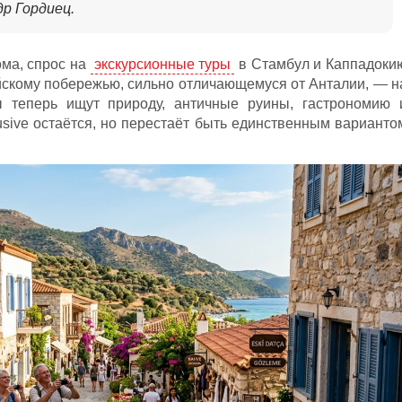
др Гордиец.
ома, спрос на
экскурсионные туры
в Стамбул и Каппадоки
ейскому побережью, сильно отличающемуся от Анталии, — н
ы теперь ищут природу, античные руины, гастрономию 
lusive остаётся, но перестаёт быть единственным варианто