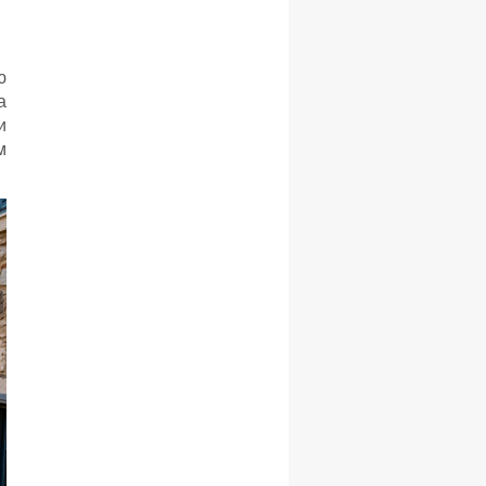
ю
а
и
м