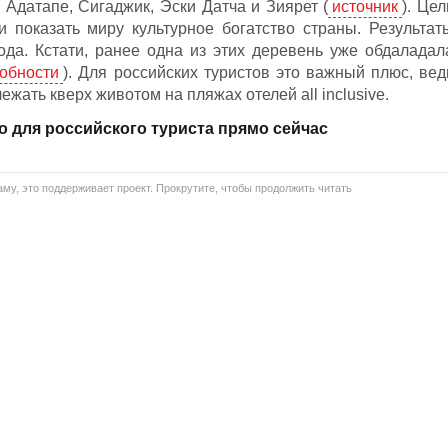
Адатапе, Сигаджик, Эски Датча и Зиярет (
источник
). Цел
 показать миру культурное богатство страны. Результат
ода. Кстати, ранее одна из этих деревень уже обдаладал
обности
). Для российских туристов это важный плюс, вед
жать кверх животом на пляжах отелей all inclusive.
о для российского туриста прямо сейчас
му, это поддерживает проект. Прокрутите, чтобы продолжить читать