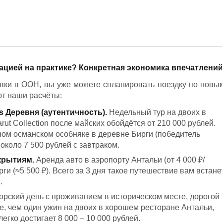
кацией на практике? Конкретная экономика впечатлени
вки в ООН, вы уже можете спланировать поездку по новы
ют наши расчёты:
s Деревня (аутентичность).
Недельный тур на двоих в
rut Collection после майских обойдётся от 210 000 рублей.
ном османском особняке в деревне Бирги (победитель
около 7 500 рублей с завтраком.
крытиям.
Аренда авто в аэропорту Антальи (от 4 000 ₽/
рги (≈5 500 ₽). Всего за 3 дня такое путешествие вам встане
.
рский день с проживанием в историческом месте, дорогой
, чем один ужин на двоих в хорошем ресторане Антальи,
легко достигает 8 000 – 10 000 рублей.