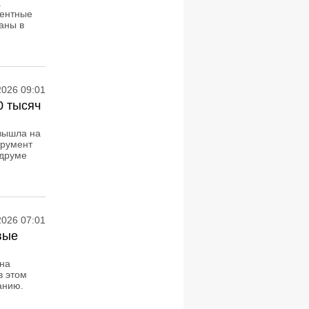
а
дентные
аны в
2026 09:01
0 тысяч
вышла на
трумент
одруме
2026 07:01
вые
 на
в этом
анию.