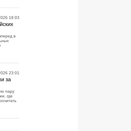
2026 18:03
йских
вперед в
ьных
е
2026 23:01
ли за
ую пару
и, где
рочитать