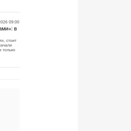
2026 09:00
ами»: в
х, стоит
начали
е только