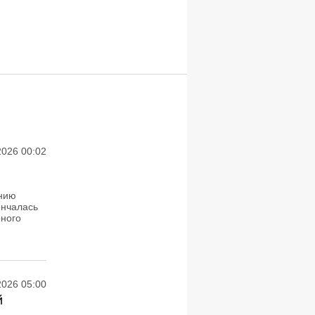
2026 00:02
ению
енчалась
рного
2026 05:00
й