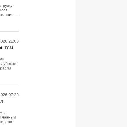
грузку
ылся
остояние —
2026 21:03
рытом
ыми
глубокого
трасли
2026 07:29
ал
эмы
 Главным
северо-