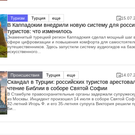
Туризм
Турция
еще
15.07.
В Каппадокии внедрили новую систему для росси
туристов: что изменилось
Знаменитый турецкий регион Каппадокия сделал мощный шаг 
сфере цифровизации и повышения комфорта для самостоятел
путешественников. Здесь запустили систему аудиогидов на баз
искусственного...
Происшествия
Турция
еще
14.07.
Скандал в Турции: российских туристов арестова
чтение Библии в соборе Святой Софии
В Стамбуле правоохранительные органы задержали супружеск
из Москвы. Инцидент произошел 14 июля в соборе Святой Софи
32-летний Игорь Ф. и его 35-летняя супруга Виктория решили п
Би...