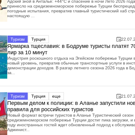
Адский зной в Анталье: +44°C и спасение в ночи Лето 2026 год
принесло на средиземноморское побережье Турции беспреце
погодные испытания, превратив главный туристический хаб стр
настоящую ...
Туризм
Турция
22.07.
Ярмарка тщеславия: в Бодруме туристы платят 7
лир за 10 минут
Индустрия роскошного отдыха на Эгейском побережье Турции 
новый уровень, превратив обычные транспортные услуги в инс
демонстрации доходов. В разгар летнего сезона 2026 года в Б
за...
Туризм
Турция
еще
21.07.
Первым делом к полиции: в Аланье запустили но
правила для российских туристов
Новый формат встречи туристов в Аланье Туристический сезон
средиземноморском побережье Турции достиг пика загрузки, и 
году иностранных гостей ждет обновленный подход к обслужив
Админист...