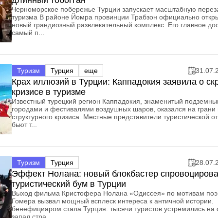
длинный тобогган
Черноморское побережье Турции запускает масштабную переза
туризма В районе Йомра провинции Трабзон официально откр
новый грандиозный развлекательный комплекс. Его главное д
самый п...
Туризм
Турция
еще
31.07.
Крах иллюзий в Турции: Каппадокия заявила о ск
кризисе в туризме
Известный турецкий регион Каппадокия, знаменитый подземн
городами и фестивалями воздушных шаров, оказался на грани 
структурного кризиса. Местные представители туристической о
бьют т...
Туризм
Турция
28.07.
Эффект Нолана: новый блокбастер спровоциров
туристический бум в Турции
Выход фильма Кристофера Нолана «Одиссея» по мотивам по
Гомера вызвал мощный всплеск интереса к античной истории.
бенефициаром стала Турция: тысячи туристов устремились на 
запад стра...