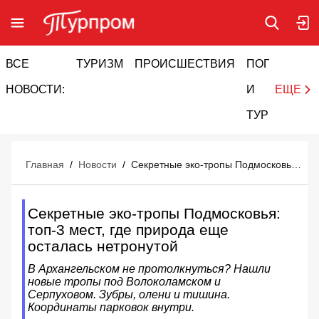
ВСЕ
ТУРИЗМ
ПРОИСШЕСТВИЯ
ПОГОДА
И
НОВОСТИ:
И
ЕЩЕ
ТУРИЗМ
Главная
/
Новости
/
Секретные эко-тропы Подмосковья: топ-3 мест, где природа еще осталась нетронутой
Секретные эко-тропы Подмосковья:
топ-3 мест, где природа еще
осталась нетронутой
В Архангельском не протолкнуться? Нашли
новые тропы под Волоколамском и
Серпуховом. Зубры, олени и тишина.
Координаты парковок внутри.