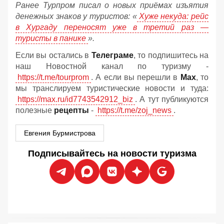
Ранее Турпром писал о новых приёмах изъятия
денежных знаков у туристов:
«
Хуже некуда: рейс
в Хургаду переносят уже в третий раз —
туристы в панике
».
Если вы остались в
Телеграме
, то подпишитесь на
наш Новостной канал по туризму -
https://t.me/tourprom
. А если вы перешли в
Мах
, то
мы транслируем туристические новости и туда:
https://max.ru/id7743542912_biz
. А тут публикуются
полезные
рецепты
-
https://t.me/zoj_news
.
Евгения Бурмистрова
Подписывайтесь на новости туризма