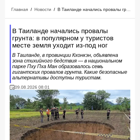
Главная
/
Новости
/
В Таиланде начались провалы грунта: в популярном у туристов месте земля уходит из-под ног
В Таиланде начались провалы
грунта: в популярном у туристов
месте земля уходит из-под ног
В Таиланде, в провинции Кхонкэн, объявлена
зона стихийного бедствия — в национальном
парке Пху Пха Ман образовалось семь
гигантских провалов грунта. Какие безопасные
альтернативы доступны туристам.
09.08.2026 08:01