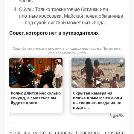
часов.
Обувь: Только трекинговые ботинки или
плотные кроссовки. Майская почва обманчива
— под сухой листвой может быть вода.
Совет, которого нет в путеводителях
Спасибо что смотрите рекламу, это поддерживает проект. Прокрутите,
чтобы продолжить читать
i
i
Ролик длится несколько
Скрытая камера на
секунд, а смеяться вы
пляже Крыма: Что люди
будете долго
вытворяют, когда их не
видят...
Если вы едете в сторону Серпухова, скачайте