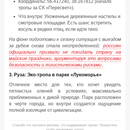
Координаты: 56.417240, 38.167812 (начало
тропы за СК «Пересвет»).
Что внутри: Ухоженные деревянные настилы и
смотровые площадки. Есть шанс встретить
косуль и редких птиц, если идти тихо.
На фоне подготовки к сезону ситуация с выездом
за рубеж снова стала неопределенной:
россиян
официально призвали не покидать страну на
майские праздники, аргументируя это вопросами
безопасности и логистическими рисками
.
3. Руза: Эко-тропа в парке «Лукоморье»
Отличное место для тех, кто хочет увидеть
пятнистых оленей в условиях, максимально
приближенных к дикой природе. Парк расположен
в черте города, но внутри создается ощущение
полной изоляции от цивилизации.
Спасибо что смотрите рекламу, это поддерживает проект. Прокрутите,
чтобы продолжить читать