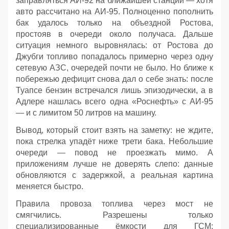
заправляться АИ‑92 на ближайшей станции — хотя
авто рассчитано на АИ‑95. Полноценно пополнить
бак удалось только на объездной Ростова,
простояв в очереди около получаса. Дальше
ситуация немного выровнялась: от Ростова до
Джубги топливо попадалось примерно через одну
сетевую АЗС, очередей почти не было. Но ближе к
побережью дефицит снова дал о себе знать: после
Туапсе бензин встречался лишь эпизодически, а в
Адлере нашлась всего одна «Роснефть» с АИ‑95
— и с лимитом 50 литров на машину.
Вывод, который стоит взять на заметку: не ждите,
пока стрелка упадёт ниже трети бака. Небольшие
очереди — повод не проезжать мимо. А
приложениям лучше не доверять слепо: данные
обновляются с задержкой, а реальная картина
меняется быстро.
Правила провоза топлива через мост не
смягчились. Разрешены только
специализированные ёмкости для ГСМ: