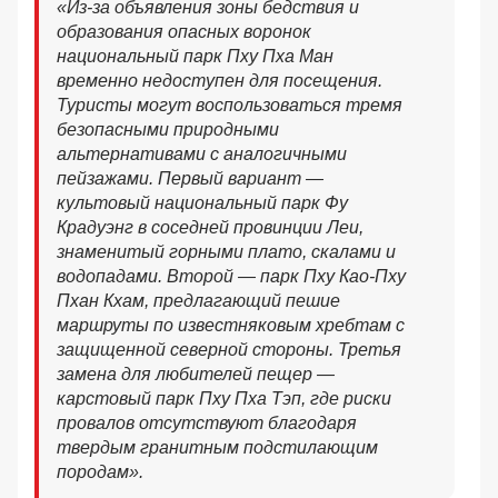
«Из-за объявления зоны бедствия и
образования опасных воронок
национальный парк Пху Пха Ман
временно недоступен для посещения.
Туристы могут воспользоваться тремя
безопасными природными
альтернативами с аналогичными
пейзажами. Первый вариант —
культовый национальный парк Фу
Крадуэнг в соседней провинции Леи,
знаменитый горными плато, скалами и
водопадами. Второй — парк Пху Као-Пху
Пхан Кхам, предлагающий пешие
маршруты по известняковым хребтам с
защищенной северной стороны. Третья
замена для любителей пещер —
карстовый парк Пху Пха Тэп, где риски
провалов отсутствуют благодаря
твердым гранитным подстилающим
породам».