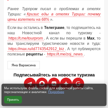
Ранее Турпром писал о проблемах в отелях
Турции: «
Кризис еды в отелях Турции: почему
цены взлетели на 68%
».
Если вы остались в
Телеграме
, то подпишитесь на
наш Новостной канал по туризму -
https://t.me/tourprom
. А если вы перешли в
Мах
, то
мы транслируем туристические новости и туда:
https://max.ru/id7743542912_biz
. А тут публикуются
полезные
рецепты
-
https://t.me/zoj_news
.
Яна Вараксина
Подписывайтесь на новости туризма
Мы используем файлы cookie для корректной работы сайта,
персонализации и аналитики.
Подробнее
Принять