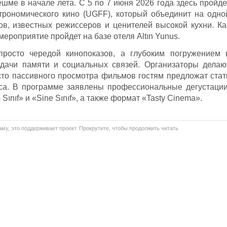
шме в начале лета. С 5 по 7 июня 2026 года здесь пройде
рономического кино (UGFF), который объединит на одно
в, известных режиссеров и ценителей высокой кухни. Ка
мероприятие пройдет на базе отеля Altın Yunus.
просто чередой кинопоказов, а глубоким погружением 
едачи памяти и социальных связей. Организаторы делаю
есто пассивного просмотра фильмов гостям предложат стат
са. В программе заявлены профессиональные дегустации
ınıf» и «Sine Sınıf», а также формат «Tasty Cinema».
му, это поддерживает проект. Прокрутите, чтобы продолжить читать