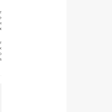
т
е
и
к
т
х
о
а