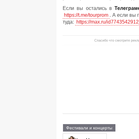
Если вы остались в
Телеграм
https://t.me/tourprom
. А если вы
туда:
https://max.ru/id7743542912
Спасибо что смотрите рекла
Фестивали и концерты