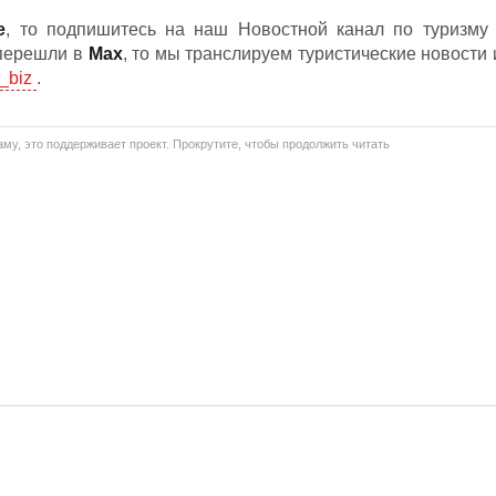
е
, то подпишитесь на наш Новостной канал по туризму 
 перешли в
Мах
, то мы транслируем туристические новости 
_biz
.
му, это поддерживает проект. Прокрутите, чтобы продолжить читать