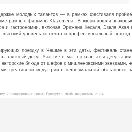
держке молодых талантов — в рамках фестиваля пройде
ометражных фильмов Klazomenai. В жюри вошли знаковы
фа и гастрономии, включая Эрджана Кесаля, Эзеля Акая 
т высокий уровень контента и профессиональный подход 
нирующих поездку в Чешме в эти даты, фестиваль стане
ь пляжный досуг. Участие в мастер-классах и дегустация
ь авторские блюда от шефов с мишленовскими звездами, н
ми креативной индустрии в неформальной обстановке н
му, это поддерживает проект. Прокрутите, чтобы продолжить читать