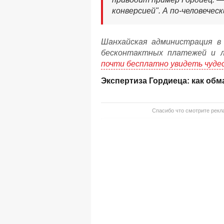
конверсией". А по-человече
Шанхайская администрация в
бесконтактных платежей и л
почти бесплатно увидеть чуде
Экспертиза Гордиеца: как об
Спасибо что смотрите рекла