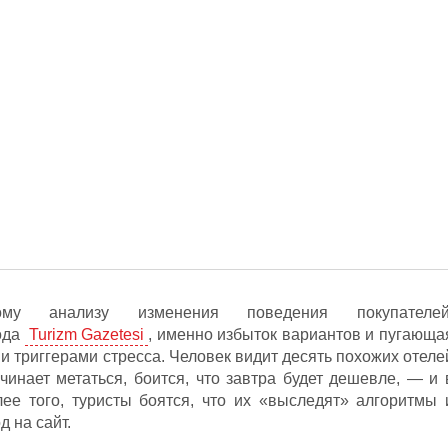
кому анализу изменения поведения покупателей
ода
Turizm Gazetesi
, именно избыток вариантов и пугающа
и триггерами стресса. Человек видит десять похожих отеле
чинает метаться, боится, что завтра будет дешевле, — и 
лее того, туристы боятся, что их «выследят» алгоритмы 
д на сайт.