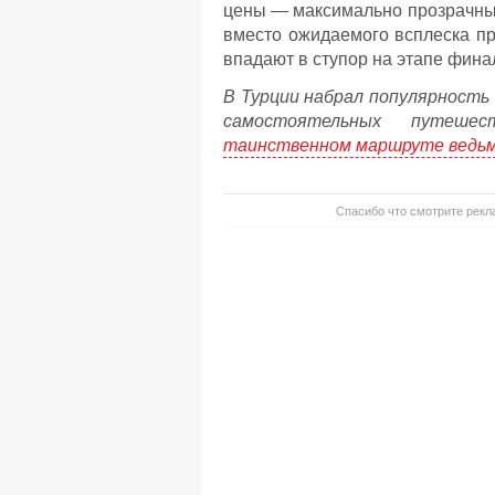
цены — максимально прозрачны 
вместо ожидаемого всплеска п
впадают в ступор на этапе фин
В Турции набрал популярность
самостоятельных путешес
таинственном маршруте ведьм
Спасибо что смотрите рекла