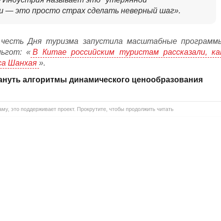
ски — это просто страх сделать неверный шаг».
 честь Дня туризма запустила масштабные программ
ьгот: «
В Китае российским туристам рассказали, ка
са Шанхая
».
мануть алгоритмы динамического ценообразования
му, это поддерживает проект. Прокрутите, чтобы продолжить читать