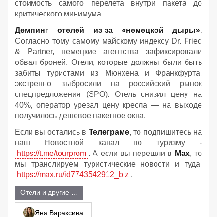
стоимость самого перелета внутри пакета до
критического минимума.
Демпинг отелей из-за «немецкой дыры».
Согласно тому самому майскому индексу Dr. Fried
& Partner, немецкие агентства зафиксировали
обвал броней. Отели, которые должны были быть
забиты туристами из Мюнхена и Франкфурта,
экстренно выбросили на российский рынок
спецпредложения (SPO). Отель снизил цену на
40%, оператор урезал цену кресла — на выходе
получилось дешевое пакетное окна.
Если вы остались в
Телеграме
, то подпишитесь на
наш Новостной канал по туризму -
https://t.me/tourprom
. А если вы перешли в
Мах
, то
мы транслируем туристические новости и туда:
https://max.ru/id7743542912_biz
.
Отели и другие объекты размещения
Яна Вараксина