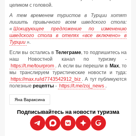
целиком с головой.
А тем временем туристов в Турции хотят
лишить привычного всем шведского стола:
«
Шокирующее предложение по изменению
шведского стола в отелях «все включено» в
Турции
».
Если вы остались в
Телеграме
, то подпишитесь на
наш Новостной канал по туризму -
https://t.me/tourprom
. А если вы перешли в
Мах
, то
мы транслируем туристические новости и туда:
https://max.ru/id7743542912_biz
. А тут публикуются
полезные
рецепты
-
https://t.me/zoj_news
.
Яна Вараксина
Подписывайтесь на новости туризма