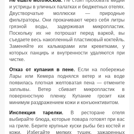
Не ешьте моллюсков.
Не стоит пробовать мидии
и устрицы в уличных палатках и бюджетных отелях.
Двустворчатые моллюски — природные
фильтраторы. Они прокачивают через себя литры
грязной воды, задерживая микропластик.
Поскольку их не потрошат перед варкой, вы
съедаете весь накопленный пластиковый коктейль.
Заменяйте их кальмарами или креветками, у
которых панцирь и внутренности удаляются при
чистке.
Отказ от купания в пене.
Если на побережье
Лары или Кемера поднялся ветер и на воде
появилась плотная желтоватая пена — отмените
заплывы. Ветер сбивает микропластик в
поверхностную пленку. Купание грозит как
минимум раздражением кожи и конъюнктивитом.
Инспекция тарелки.
В ресторане отеля
выбирайте блюда, которые повара готовят при вас
на гриле. Берите крупные куски рыбы без костей и
кожи. Избегайте мелких тушек, зажаренных