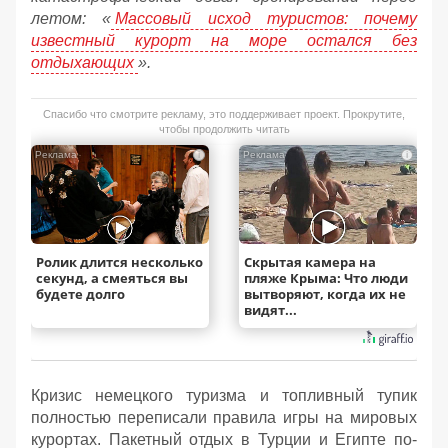
летом: «
Массовый исход туристов: почему
известный курорт на море остался без
отдыхающих
».
Спасибо что смотрите рекламу, это поддерживает проект. Прокрутите,
чтобы продолжить читать
i
i
Ролик длится несколько
Скрытая камера на
секунд, а смеяться вы
пляже Крыма: Что люди
будете долго
вытворяют, когда их не
видят...
Кризис немецкого туризма и топливный тупик
полностью переписали правила игры на мировых
курортах. Пакетный отдых в Турции и Египте по-