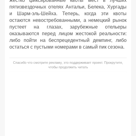
жестко фиксированные квоты мест в лучших
пятизвездочных отелях Антальи, Белека, Хургады
и Шарм-эль-Шейха. Теперь, когда эти квоты
остаются невостребованными, а немецкий рынок
пустеет на глазах, зарубежные отельеры
оказываются перед лицом жестокой реальности:
либо пойти на беспрецедентный демпинг, либо
остаться с пустыми номерами в самый пик сезона.
Спасибо что смотрите рекламу, это поддерживает проект. Прокрутите,
чтобы продолжить читать