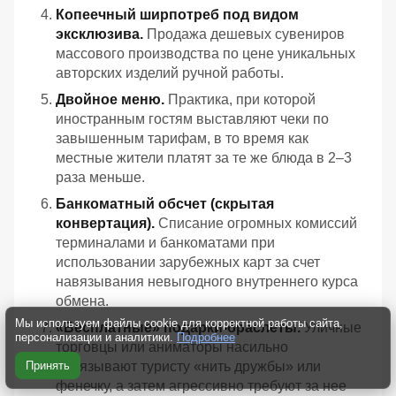
Копеечный ширпотреб под видом
эксклюзива.
Продажа дешевых сувениров
массового производства по цене уникальных
авторских изделий ручной работы.
Двойное меню.
Практика, при которой
иностранным гостям выставляют чеки по
завышенным тарифам, в то время как
местные жители платят за те же блюда в 2–3
раза меньше.
Банкоматный обсчет (скрытая
конвертация).
Списание огромных комиссий
терминалами и банкоматами при
использовании зарубежных карт за счет
навязывания невыгодного внутреннего курса
обмена.
Мы используем файлы cookie для корректной работы сайта,
«Бесплатные» подарки-браслеты.
Уличные
персонализации и аналитики.
Подробнее
торговцы или аниматоры насильно
повязывают туристу «нить дружбы» или
Принять
фенечку, а затем агрессивно требуют за нее