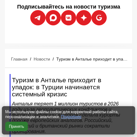
Подписывайтесь на новости туризма
Главная
/
Новости
/
Туризм в Анталье приходит в упадок: в Турции начинается системный кризис
Туризм в Анталье приходит в
упадок: в Турции начинается
системный кризис
Анталья теряет 1 миллион туристов в 2026
году из-за геополитических конфликтов и
Мы используем файлы cookie для корректной работы сайта,
высокой инфляции, которая сделала курорты
персонализации и аналитики.
Подробнее
дороже европейских аналогов. Российский,
немецкий и британский рынки сократили
Принять
бронирования.