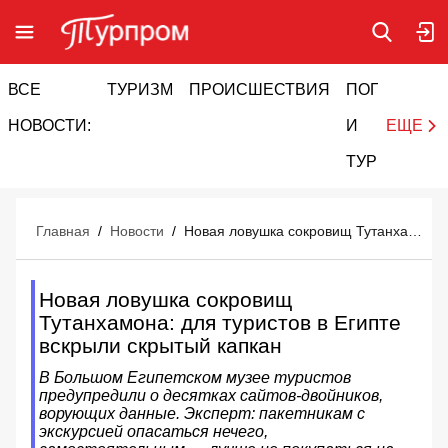
ВСЕ
ТУРИЗМ
ПРОИСШЕСТВИЯ
ПОГОДА
И
НОВОСТИ:
И
ЕЩЕ
ТУРИЗМ
Главная
/
Новости
/
Новая ловушка сокровищ Тутанхамона: для туристов в Египте вскрыли скрытый капкан
Новая ловушка сокровищ
Тутанхамона: для туристов в Египте
вскрыли скрытый капкан
В Большом Египетском музее туристов
предупредили о десятках сайтов-двойников,
ворующих данные. Эксперт: пакетникам с
экскурсией опасаться нечего,