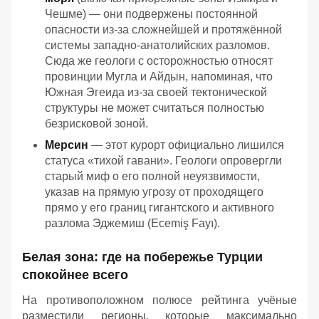
Чешме) — они подвержены постоянной
опасности из-за сложнейшей и протяжённой
системы западно-анатолийских разломов.
Сюда же геологи с осторожностью относят
провинции Мугла и Айдын, напоминая, что
Южная Эгеида из-за своей тектонической
структуры не может считаться полностью
безрисковой зоной.
Мерсин
— этот курорт официально лишился
статуса «тихой гавани». Геологи опровергли
старый миф о его полной неуязвимости,
указав на прямую угрозу от проходящего
прямо у его границ гигантского и активного
разлома Эджемиш (Ecemiş Fayı).
Белая зона: где на побережье Турции
спокойнее всего
На противоположном полюсе рейтинга учёные
разместили регионы, которые максимально