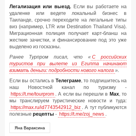
Легализация или выезд.
Если вы работаете на
удаленке или ведете локальный бизнес в
Таиланде, срочно переходите на легальные типы
виз (например, LTR или Destination Thailand Visa).
Миграционная полиция получает карт-бланш на
жесткие зачистки, и финансирование под это уже
выделено из госказны.
Ранее Турпром писал, что «
С российских
туристов при вылете из Египта начинают
взимать деньги: подробности нового налога
».
Если вы остались в
Телеграме
, то подпишитесь на
наш Новостной канал по туризму -
https://t.me/tourprom
. А если вы перешли в
Мах
, то
мы транслируем туристические новости и туда:
https://max.ru/id7743542912_biz
. А тут публикуются
полезные
рецепты
-
https://t.me/zoj_news
.
Яна Вараксина