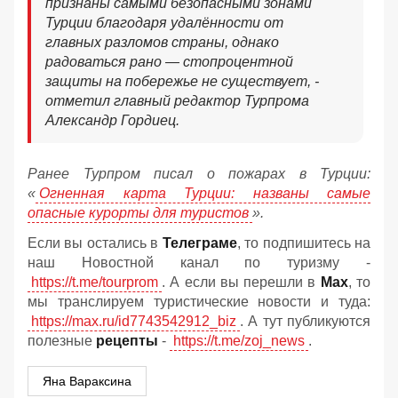
признаны самыми безопасными зонами
Турции благодаря удалённости от
главных разломов страны, однако
радоваться рано — стопроцентной
защиты на побережье не существует, -
отметил главный редактор Турпрома
Александр Гордиец.
Ранее Турпром писал о пожарах в Турции:
«
Огненная карта Турции: названы самые
опасные курорты для туристов
».
Если вы остались в
Телеграме
, то подпишитесь на
наш Новостной канал по туризму -
https://t.me/tourprom
. А если вы перешли в
Мах
, то
мы транслируем туристические новости и туда:
https://max.ru/id7743542912_biz
. А тут публикуются
полезные
рецепты
-
https://t.me/zoj_news
.
Яна Вараксина