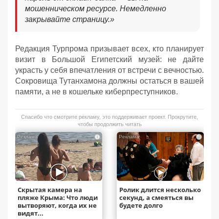
мошенническом ресурсе. Немедленно
закрывайте страницу.»
Редакция Турпрома призывает всех, кто планирует
визит в Большой Египетский музей: не дайте
украсть у себя впечатления от встречи с вечностью.
Сокровища Тутанхамона должны остаться в вашей
памяти, а не в кошельке киберпреступников.
Спасибо что смотрите рекламу, это поддерживает проект. Прокрутите,
чтобы продолжить читать
i
i
Скрытая камера на
Ролик длится несколько
пляже Крыма: Что люди
секунд, а смеяться вы
вытворяют, когда их не
будете долго
видят...