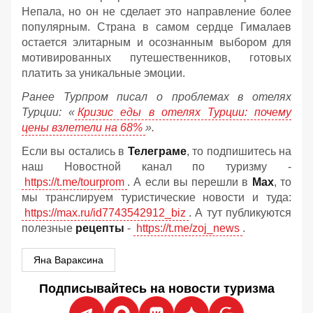
Непала, но он не сделает это направление более
популярным. Страна в самом сердце Гималаев
остается элитарным и осознанным выбором для
мотивированных путешественников, готовых
платить за уникальные эмоции.
Ранее Турпром писал о проблемах в отелях
Турции: «
Кризис еды в отелях Турции: почему
цены взлетели на 68%
».
Если вы остались в
Телеграме
, то подпишитесь на
наш Новостной канал по туризму -
https://t.me/tourprom
. А если вы перешли в
Мах
, то
мы транслируем туристические новости и туда:
https://max.ru/id7743542912_biz
. А тут публикуются
полезные
рецепты
-
https://t.me/zoj_news
.
Яна Вараксина
Подписывайтесь на новости туризма