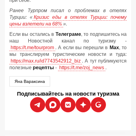
при себе.
Ранее Турпром писал о проблемах в отелях
Турции: «
Кризис еды в отелях Турции: почему
цены взлетели на 68%
».
Если вы остались в
Телеграме
, то подпишитесь на
наш Новостной канал по туризму -
https://t.me/tourprom
. А если вы перешли в
Мах
, то
мы транслируем туристические новости и туда:
https://max.ru/id7743542912_biz
. А тут публикуются
полезные
рецепты
-
https://t.me/zoj_news
.
Яна Вараксина
Подписывайтесь на новости туризма