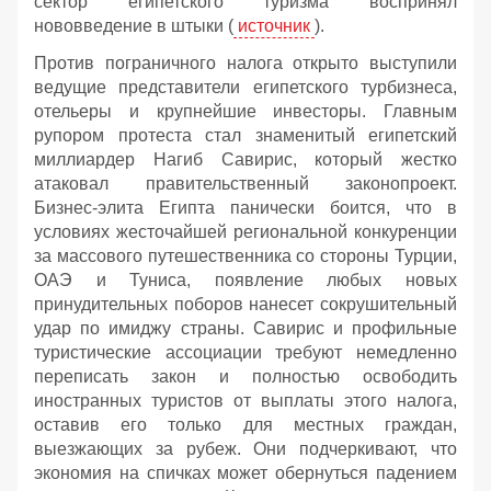
сектор египетского туризма воспринял
нововведение в штыки (
источник
).
Против пограничного налога открыто выступили
ведущие представители египетского турбизнеса,
отельеры и крупнейшие инвесторы. Главным
рупором протеста стал знаменитый египетский
миллиардер Нагиб Савирис, который жестко
атаковал правительственный законопроект.
Бизнес-элита Египта панически боится, что в
условиях жесточайшей региональной конкуренции
за массового путешественника со стороны Турции,
ОАЭ и Туниса, появление любых новых
принудительных поборов нанесет сокрушительный
удар по имиджу страны. Савирис и профильные
туристические ассоциации требуют немедленно
переписать закон и полностью освободить
иностранных туристов от выплаты этого налога,
оставив его только для местных граждан,
выезжающих за рубеж. Они подчеркивают, что
экономия на спичках может обернуться падением