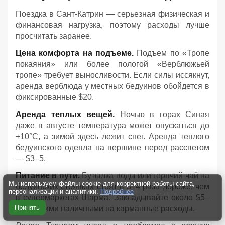
Поездка в Сант-Катрин — серьезная физическая и
финансовая нагрузка, поэтому расходы лучше
просчитать заранее.
Цена комфорта на подъеме.
Подъем по «Тропе
покаяния» или более пологой «Верблюжьей
тропе» требует выносливости. Если силы иссякнут,
аренда верблюда у местных бедуинов обойдется в
фиксированные $20.
Аренда теплых вещей.
Ночью в горах Синая
даже в августе температура может опускаться до
+10°C, а зимой здесь лежит снег. Аренда теплого
бедуинского одеяла на вершине перед рассветом
— $3–5.
Питание в пути.
Бутылка воды или горячий чай на
Мы используем файлы cookie для корректной работы сайта,
бедуинских стоянках стоят в 3–4 раза дороже, чем
персонализации и аналитики.
Подробнее
в супермаркетах Шарма. Закладывайте около $5–
Принять
10 мелкими наличными на карманные расходы.