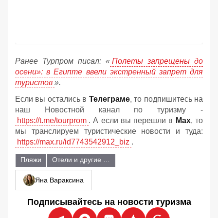
Ранее Турпром писал: «
Полеты запрещены до
осени»: в Египте ввели экстренный запрет для
туристов
».
Если вы остались в
Телеграме
, то подпишитесь на
наш Новостной канал по туризму -
https://t.me/tourprom
. А если вы перешли в
Мах
, то
мы транслируем туристические новости и туда:
https://max.ru/id7743542912_biz
.
Пляжи
Отели и другие объекты размещения
Яна Вараксина
Подписывайтесь на новости туризма