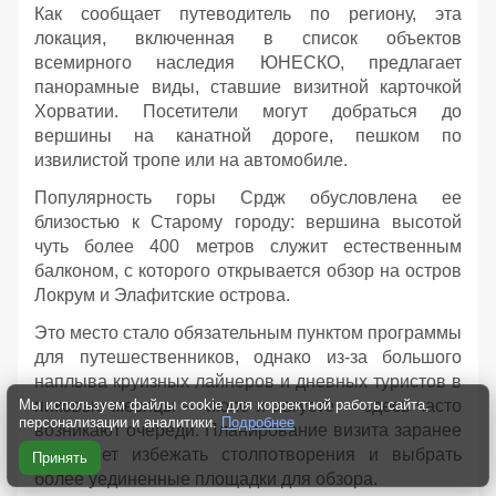
Как сообщает путеводитель по региону, эта
локация, включенная в список объектов
всемирного наследия ЮНЕСКО, предлагает
панорамные виды, ставшие визитной карточкой
Хорватии. Посетители могут добраться до
вершины на канатной дороге, пешком по
извилистой тропе или на автомобиле.
Популярность горы Срдж обусловлена ее
близостью к Старому городу: вершина высотой
чуть более 400 метров служит естественным
балконом, с которого открывается обзор на остров
Локрум и Элафитские острова.
Это место стало обязательным пунктом программы
для путешественников, однако из-за большого
наплыва круизных лайнеров и дневных туристов в
Мы используем файлы cookie для корректной работы сайта,
пиковые месяцы — июле и августе — здесь часто
персонализации и аналитики.
Подробнее
возникают очереди. Планирование визита заранее
позволяет избежать столпотворения и выбрать
Принять
более уединенные площадки для обзора.