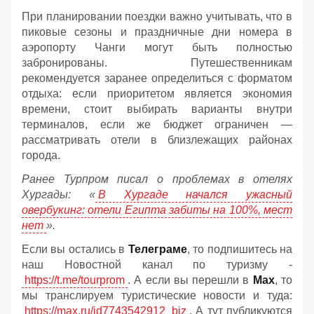
При планировании поездки важно учитывать, что в
пиковые сезоны и праздничные дни номера в
аэропорту Чанги могут быть полностью
забронированы. Путешественникам
рекомендуется заранее определиться с форматом
отдыха: если приоритетом является экономия
времени, стоит выбирать варианты внутри
терминалов, если же бюджет ограничен —
рассматривать отели в близлежащих районах
города.
Ранее Турпром писал о проблемах в отелях
Хургады: «
В Хургаде начался ужасный
овербукинг: отели Египта забиты на 100%, мест
нет
».
Если вы остались в
Телеграме
, то подпишитесь на
наш Новостной канал по туризму -
https://t.me/tourprom
. А если вы перешли в
Мах
, то
мы транслируем туристические новости и туда:
https://max.ru/id7743542912_biz
. А тут публикуются