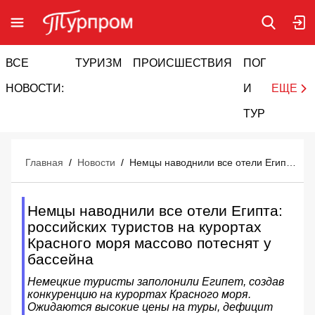
ВСЕ
ТУРИЗМ
ПРОИСШЕСТВИЯ
ПОГОДА
И
НОВОСТИ:
И
ЕЩЕ
ТУРИЗМ
Главная
/
Новости
/
Немцы наводнили все отели Египта: российских туристов на курортах Красного моря массово потеснят у бассейна
Немцы наводнили все отели Египта:
российских туристов на курортах
Красного моря массово потеснят у
бассейна
Немецкие туристы заполонили Египет, создав
конкуренцию на курортах Красного моря.
Ожидаются высокие цены на туры, дефицит