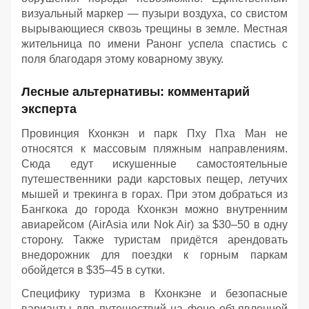
визуальный маркер — пузыри воздуха, со свистом
вырывающиеся сквозь трещины в земле. Местная
жительница по имени Ранонг успела спастись с
поля благодаря этому коварному звуку.
Лесные альтернативы: комментарий
эксперта
Провинция Кхонкэн и парк Пху Пха Ман не
относятся к массовым пляжным направлениям.
Сюда едут искушенные самостоятельные
путешественники ради карстовых пещер, летучих
мышей и трекинга в горах. При этом добраться из
Бангкока до города Кхонкэн можно внутренним
авиарейсом (AirAsia или Nok Air) за $30–50 в одну
сторону. Также туристам придётся арендовать
внедорожник для поездки к горным паркам
обойдется в $35–45 в сутки.
Специфику туризма в Кхонкэне и безопасные
варианты для путешествий на фоне объявленной