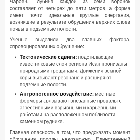
Чароен. Глубина каждой из семи воронок
составляет от четырех до пяти метров, а форма
имеет почти идеальные круглые очертания,
возникшие в результате обрушения верхних слоев
почвы в подземные полости.
Ученые выделили два главных фактора,
спровоцировавших обрушение:
Тектонические сдвиги:
подстилающие
известняковые слои региона Исан пронизаны
природными трещинами. Движения земной
коры вызывают резонанс и расширяют
подземные полости.
Антропогенное воздействие:
местные
фермеры связывают внезапные провалы с
агрессивными взрывными и карьерными
работами на расположенном поблизости
каменном руднике.
Главная опасность в том, что предсказать момент
обрушения породы невозможно. Единственный