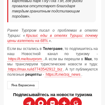
карстовый парк Пху Пха Тэп, где риски
провалов отсутствуют благодаря
твердым гранитным подстилающим
породам».
Ранее Турпром писал о проблемах в отелях
Турции: «
Кризис еды в отелях Турции: почему
цены взлетели на 68%
».
Если вы остались в
Телеграме
, то подпишитесь на
наш Новостной канал по туризму -
https://t.me/tourprom
. А если вы перешли в
Мах
, то
мы транслируем туристические новости и туда:
https://max.ru/id7743542912_biz
. А тут публикуются
полезные
рецепты
-
https://t.me/zoj_news
.
Яна Вараксина
Подписывайтесь на новости туризма